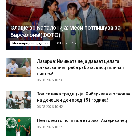
Славје во Каталонија: Меси потпишува за
Барселона!(ФОТО)
06.08.2026 11:29
Меѓународен фудбал
Лазаров: Имињата не ја даваат целата
слика, за тим треба работа, дисциплина и
систем!
06.08.2026 10:56
Тоа се вика традиција: Хиберниан е основан
на денешен ден пред 151 година!
06.08.2026 10:42
Пелистер го потпиша вториот Американец!
06.08.2026 10:15