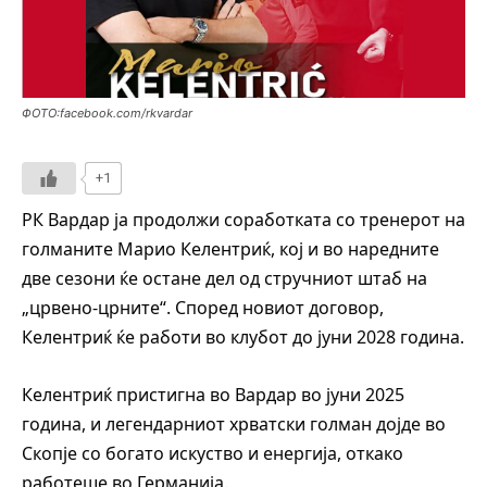
ФОТО:facebook.com/rkvardar
+1
РК Вардар ја продолжи соработката со тренерот на
голманите Марио Келентриќ, кој и во наредните
две сезони ќе остане дел од стручниот штаб на
„црвено-црните“. Според новиот договор,
Келентриќ ќе работи во клубот до јуни 2028 година.
Келентриќ пристигна во Вардар во јуни 2025
година, и легендарниот хрватски голман дојде во
Скопје со богато искуство и енергија, откако
работеше во Германија.