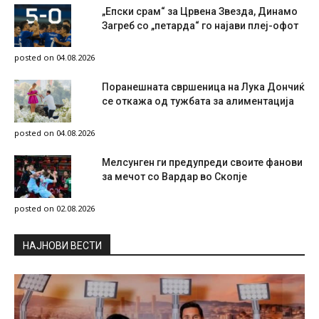
„Епски срам“ за Црвена Звезда, Динамо
Загреб со „петарда“ го најави плеј-офот
posted on 04.08.2026
Поранешната свршеница на Лука Дончиќ
се откажа од тужбата за алиментација
posted on 04.08.2026
Мелсунген ги предупреди своите фанови
за мечот со Вардар во Скопје
posted on 02.08.2026
НAЈНОВИ ВЕСТИ