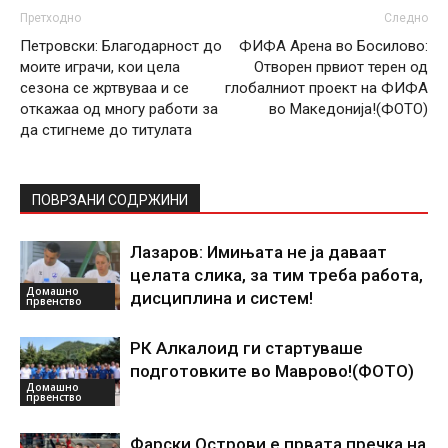
Претходно
Следно
Петровски: Благодарност до
ФИФА Арена во Босилово:
моите играчи, кои цела
Отворен првиот терен од
сезона се жртвуваа и се
глобалниот проект на ФИФА
откажаа од многу работи за
во Македонија!(ФОТО)
да стигнеме до титулата
ПОВРЗАНИ СОДРЖИНИ
Лазаров: Имињата не ја даваат
целата слика, за тим треба работа,
Домашно
дисциплина и систем!
првенство
РК Алкалоид ги стартуваше
подготовките во Маврово!(ФОТО)
Домашно
првенство
Фарски Острови е првата пречка на