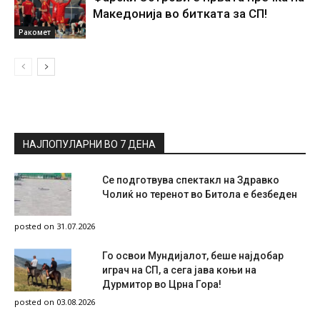
Македонија во битката за СП!
Ракомет
НАЈПОПУЛАРНИ ВО 7 ДЕНА
Се подготвува спектакл на Здравко
Чолиќ но теренот во Битола е безбеден
posted on 31.07.2026
Го освои Мундијалот, беше најдобар
играч на СП, а сега јава коњи на
Дурмитор во Црна Гора!
posted on 03.08.2026