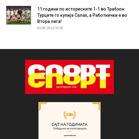
11 години по историските 1-1 во Трабзон:
Турците го купија Салах, а Работнички е во
Втора лига!
06.08.2026 10:00