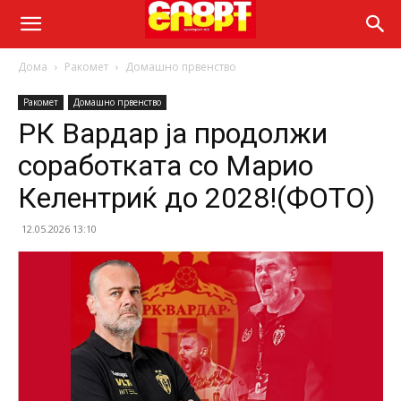
Дома
Ракомет
Домашно првенство
Ракомет
Домашно првенство
РК Вардар ја продолжи
соработката со Марио
Келентриќ до 2028!(ФОТО)
12.05.2026 13:10