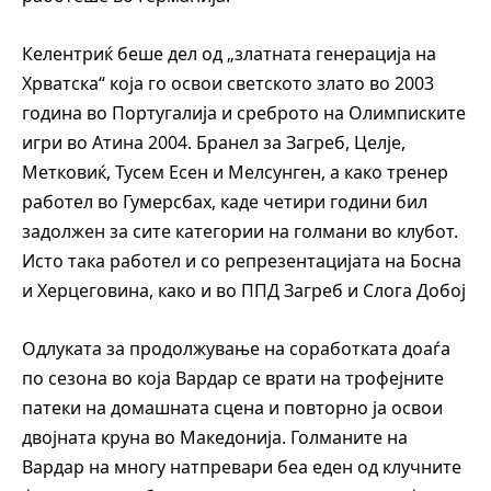
Келентриќ беше дел од „златната генерација на
Хрватска“ која го освои светското злато во 2003
година во Португалија и среброто на Олимписките
игри во Атина 2004. Бранел за Загреб, Целје,
Метковиќ, Тусем Есен и Мелсунген, а како тренер
работел во Гумерсбах, каде четири години бил
задолжен за сите категории на голмани во клубот.
Исто така работел и со репрезентацијата на Босна
и Херцеговина, како и во ППД Загреб и Слога Добој
Одлуката за продолжување на соработката доаѓа
по сезона во која Вардар се врати на трофејните
патеки на домашната сцена и повторно ја освои
двојната круна во Македонија. Голманите на
Вардар на многу натпревари беа еден од клучните