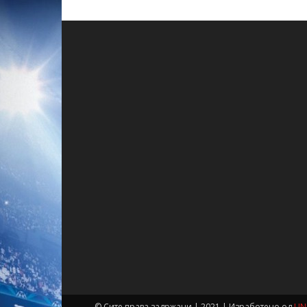
© Сите права задржани | 2021 | Изработено од
UN