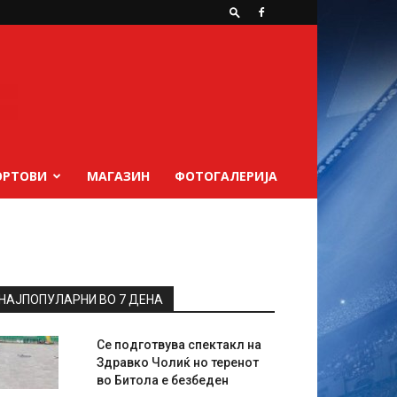
ОРТОВИ
МАГАЗИН
ФОТОГАЛЕРИЈА
НАЈПОПУЛАРНИ ВО 7 ДЕНА
Се подготвува спектакл на
Здравко Чолиќ но теренот
во Битола е безбеден