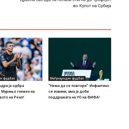
во Купот на Србија
н фудбал
Меѓународен фудбал
одри ја одбра
“Нема да се повтори“: Инфантино
 Мурињо гневен на
се извини, ама ја доби
ото на Реал!
поддршката на УО на ФИФА!