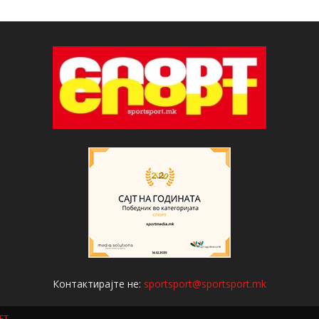
Контактирајте не:
sportsport@sportsport.mk
ET