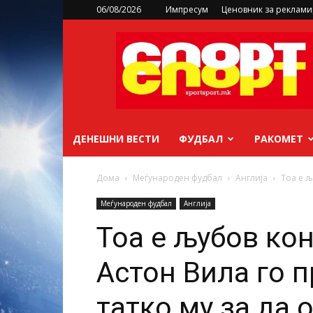
06/08/2026
Импресум
Ценовник за реклам
sportsport.mk
ДЕНЕШНИ ВЕСТИ
ФУДБАЛ
РАКОМЕТ
Дома
Меѓународен фудбал
Англија
Тоа е љ
Меѓународен фудбал
Англија
Тоа е љубов кон
Астон Вила го 
татко му за да 