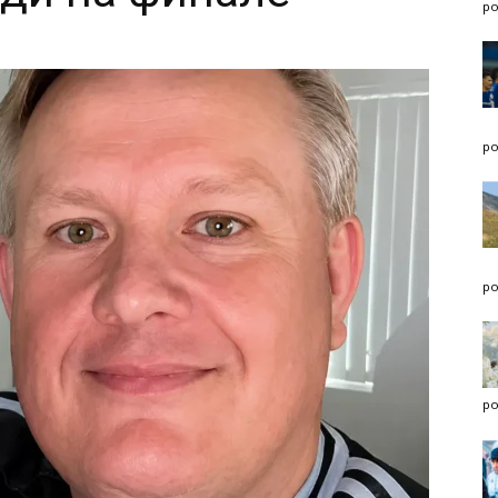
po
po
po
po