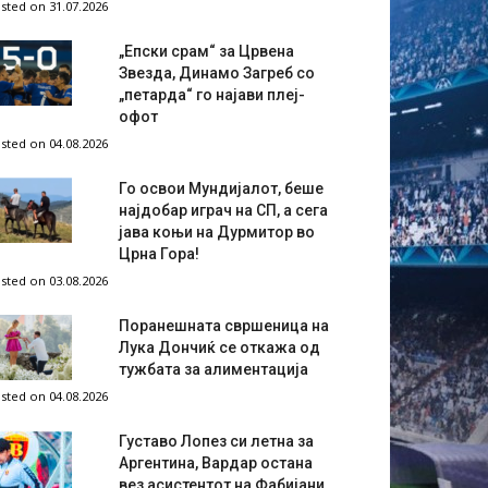
sted on 31.07.2026
„Епски срам“ за Црвена
Звезда, Динамо Загреб со
„петарда“ го најави плеј-
офот
sted on 04.08.2026
Го освои Мундијалот, беше
најдобар играч на СП, а сега
јава коњи на Дурмитор во
Црна Гора!
sted on 03.08.2026
Поранешната свршеница на
Лука Дончиќ се откажа од
тужбата за алиментација
sted on 04.08.2026
Густаво Лопез си летна за
Аргентина, Вардар остана
вез асистентот на Фабијани