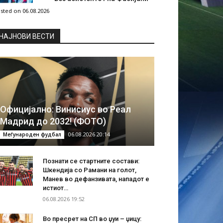
sted on 06.08.2026
НAЈНОВИ ВЕСТИ
Официјално: Винисиус во Реал
Мадрид до 2032! (ФОТО)
06.08.2026 20:14
Меѓународен фудбал
Познати се стартните состави:
Шкендија со Рамани на голот,
Манев во дефанзивата, нападот е
истиот…
06.08.2026 19:52
Во пресрет на СП во џуи – џицу: