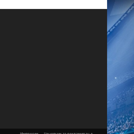
Импресум
Ценовник за рекламирање