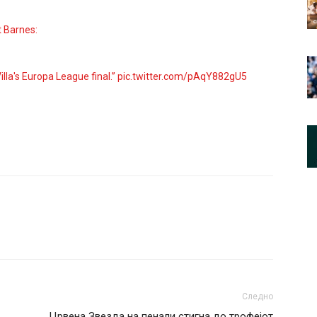
t Barnes:
illa's Europa League final.”
pic.twitter.com/pAqY882gU5
Следно
Црвена Звезда на пенали стигна до трофејот