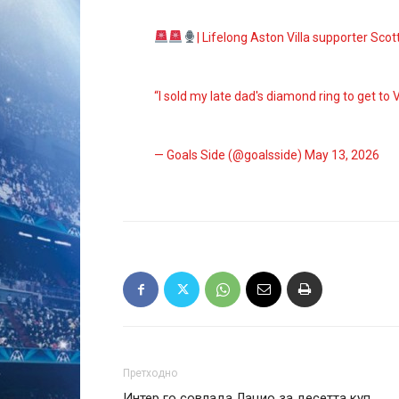
| Lifelong Aston Villa supporter Scot
“I sold my late dad's diamond ring to get to V
— Goals Side (@goalsside)
May 13, 2026
Претходно
Интер го совлада Лацио за десетта куп