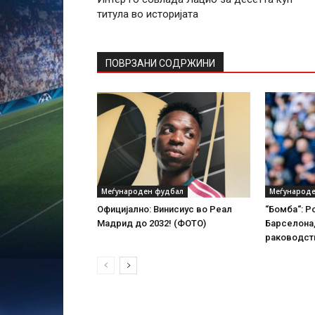
титула во историјата
ПОВРЗАНИ СОДРЖИНИ
Меѓународен фудбал
Меѓународе
Официјално: Винисиус во Реал
“Бомба“: Р
Мадрид до 2032! (ФОТО)
Барселона,
раководств