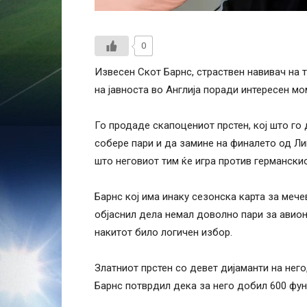
0
Извесен Скот Барнс, страствен навивач на 
на јавноста во Англија поради интересен мо
Го продаде скапоцениот прстен, кој што го
собере пари и да замине на финалето од Лиг
што неговиот тим ќе игра против германскио
Барнс кој има инаку сезонска карта за мече
објаснил дела немал доволно пари за авион
накитот било логичен избор.
Златниот прстен со девет дијаманти на него
Барнс потврдил дека за него добил 600 фун