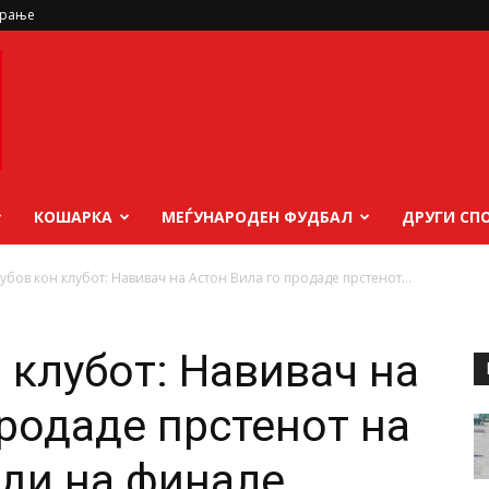
ирање
КОШАРКА
МЕЃУНАРОДЕН ФУДБАЛ
ДРУГИ СП
убов кон клубот: Навивач на Астон Вила го продаде прстенот...
 клубот: Навивач на
продаде прстенот на
оди на финале