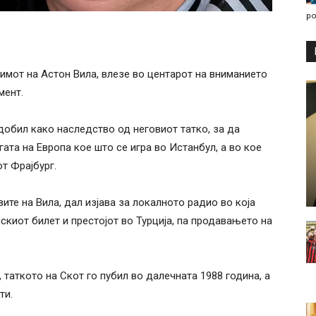
po
тимот на Астон Вила, влезе во центарот на вниманието
мент.
 добил како наследство од неговиот татко, за да
ата на Европа кое што се игра во Истанбул, а во кое
т Фрајбург.
вите на Вила, дал изјава за локалното радио во која
скиот билет и престојот во Турција, па продавањето на
, таткото на Скот го пубил во далечната 1988 година, а
ти.