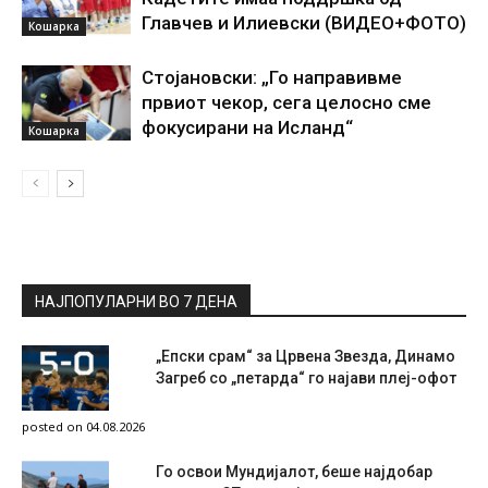
Главчев и Илиевски (ВИДЕО+ФОТО)
Кошарка
Стојановски: „Го направивме
првиот чекор, сега целосно сме
фокусирани на Исланд“
Кошарка
НАЈПОПУЛАРНИ ВО 7 ДЕНА
„Епски срам“ за Црвена Звезда, Динамо
Загреб со „петарда“ го најави плеј-офот
posted on 04.08.2026
Го освои Мундијалот, беше најдобар