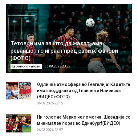
Тетовци има за што да жалат, ама
реваншот го играат пред своите фанови
(ФОТО)
06.08.2026 23:22
Европски купови
Одлична атмосфера во Гевгелија: Кадетите
имаа поддршка од Главчев и Илиевски
(ВИДЕО+ФОТО)
06.08.2026 23:15
Ни голот на Марко не помогна: Шкендија со
минимален пораз во Единбург!(ВИДЕО)
06.08.2026 22:57