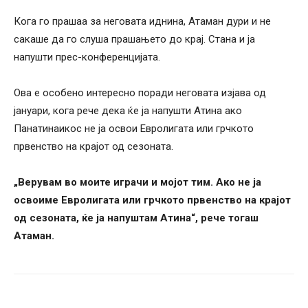
Кога го прашаа за неговата иднина, Атаман дури и не
сакаше да го слуша прашањето до крај. Стана и ја
напушти прес-конференцијата.
Ова е особено интересно поради неговата изјава од
јануари, кога рече дека ќе ја напушти Атина ако
Панатинаикос не ја освои Евролигата или грчкото
првенство на крајот од сезоната.
„Верувам во моите играчи и мојот тим. Ако не ја
освоиме Евролигата или грчкото првенство на крајот
од сезоната, ќе ја напуштам Атина“, рече тогаш
Атаман.