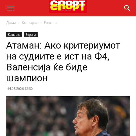
Дома
Кошарка
Европа
Кошарка
Европа
Атаман: Ако критериумот
на судиите е ист на Ф4,
Валенсија ќе биде
шампион
14.05.2026 12:30