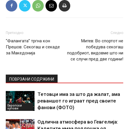
Претходно
Следно
“Фалангата” тргна кон
Митев: Во спортот не
Прешов: Секогаш и секаде
победува секогаш
за Македонија
подобриот, видовме што ни
се случи пред две години!
ПОВРЗАНИ СОДРЖИНИ
Тетовци има за што да жалат, ама
реваншот го играат пред своите
Европски
фанови (ФОТО)
купови
Одлична атмосфера во Гевгелија:
Кадетите имаа поддршка од