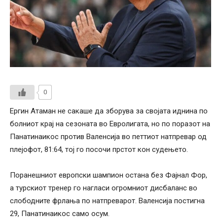
0
Ергин Атаман не сакаше да зборува за својата иднина по
болниот крај на сезоната во Евролигата, но по поразот на
Панатинаикос против Валенсија во петтиот натпревар од
плејофот, 81:64, тој го посочи прстот кон судењето.
Поранешниот европски шампион остана без Фајнал Фор,
а турскиот тренер го нагласи огромниот дисбаланс во
слободните фрлања по натпреварот. Валенсија постигна
29, Панатинаикос само осум.