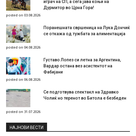
играч на СП, а сега јава коњи на
Дурмитор во Црна Гора!
posted on 03.08.2026
Поранешната свршеница на Лука Дончиќ
се откажа од тужбата за алиментација
posted on 04.08.2026
Густаво Лопез си летна за Аргентина,
Вардар остана вез асистентот на
Фабијани
posted on 06.08.2026
Се подготвува спектакл на Здравко
Чолиќ но теренот во Битола е безбеден
posted on 31.07.2026
НAЈНОВИ ВЕСТИ