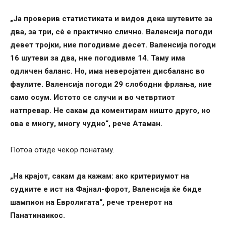
„Ја проверив статистиката и видов дека шутевите за
два, за три, сè е практично слично. Валенсија погоди
девет тројки, ние погодивме десет. Валенсија погоди
16 шутеви за два, ние погодивме 14. Таму има
одличен баланс. Но, има неверојатен дисбаланс во
фаулите. Валенсија погоди 29 слободни фрлања, ние
само осум. Истото се случи и во четвртиот
натпревар. Не сакам да коментирам ништо друго, но
ова е многу, многу чудно“, рече Атаман.
Потоа отиде чекор понатаму.
„На крајот, сакам да кажам: ако критериумот на
судиите е ист на Фајнал-форот, Валенсија ќе биде
шампион на Евролигата“, рече тренерот на
Панатинаикос.