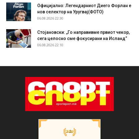
Официјално: Легендарниот Диего Форлан е
нов селектор на Уругвај(ФОТО)
06.08.2026 22:30
Стојановски: „Го направивме првиот чекор,
сега целосно сме фокусирани на Исланд“
06.08.2026 22:10