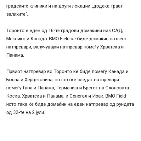
градските клиники и на други локации „додека траат
залихите“.
Торонто е еден од 16-те градови домаќини низ САД,
Мексико и Канада. BMO Field ќе биде домаќин на шест
натпревари, вклучувајќи натпревар помеѓу Хрватска и
Панама.
Првиот натпревар во Торонто ќе биде помеѓу Канада и
Босна и Херцеговина, по што ќе следат натпревари
помеѓу Гана и Панама, Германија и Брегот на Слоновата
Коска, Хрватска и Панама, и Сенегал и Ирак. BMO Field
исто така ќе биде домаќин на еден натпревар од рундата
од 32-те на 2 јули.