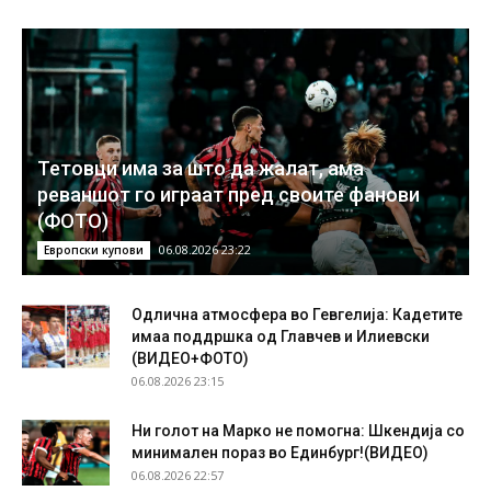
Тетовци има за што да жалат, ама
реваншот го играат пред своите фанови
(ФОТО)
06.08.2026 23:22
Европски купови
Одлична атмосфера во Гевгелија: Кадетите
имаа поддршка од Главчев и Илиевски
(ВИДЕО+ФОТО)
06.08.2026 23:15
Ни голот на Марко не помогна: Шкендија со
минимален пораз во Единбург!(ВИДЕО)
06.08.2026 22:57