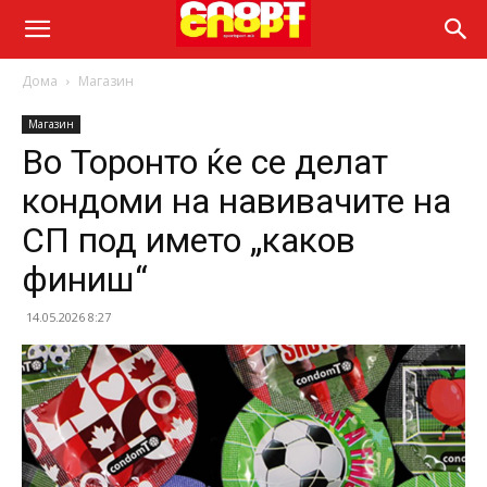
Дома
Магазин
Магазин
Во Торонто ќе се делат
кондоми на навивачите на
СП под името „каков
финиш“
14.05.2026 8:27