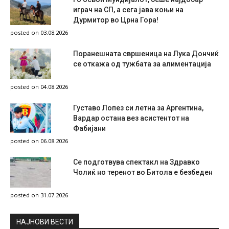
играч на СП, а сега јава коњи на
Дурмитор во Црна Гора!
posted on 03.08.2026
Поранешната свршеница на Лука Дончиќ
се откажа од тужбата за алиментација
posted on 04.08.2026
Густаво Лопез си летна за Аргентина,
Вардар остана вез асистентот на
Фабијани
posted on 06.08.2026
Се подготвува спектакл на Здравко
Чолиќ но теренот во Битола е безбеден
posted on 31.07.2026
НAЈНОВИ ВЕСТИ