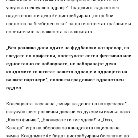
услуги за сексуално здравје“. Градскиот здравствен
оддел соопшти дека ќе дистрибуираат „потребни
средства за безбеден секс“ за да ги потсетат граѓаните и
посетителите на важноста на заштитата.
„Без разлика дали одите на фудбалски натпревар, го
гледате со пријатели, посетувате летен фестивал или
едноставно се забавувате, не заборавајте дека
кондомите го штитат вашето здравје и здравјето на
вашите партнери“, соопшти градскиот здравствен
оддел.
Колекцијата, наречена „линија на денот на натпреварот“,
вклучува шест различни дизајни со духовити имиња како
„Каков финиш!“, „Блокирајте ги тие удари!“ и „Оххх,
Канада“, игра на зборови за канадската национална
химна. Кондомите ќе бидат дистрибуирани бесплатно во