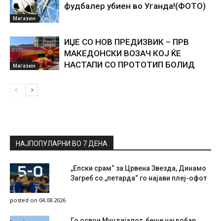
фудбалер убиен во Уганда!(ФОТО)
Магазин
ИЏЕ СО НОВ ПРЕДИЗВИК – ПРВ
МАКЕДОНСКИ ВОЗАЧ КОЈ ЌЕ
НАСТАПИ СО ПРОТОТИП БОЛИД
Магазин
НАЈПОПУЛАРНИ ВО 7 ДЕНА
„Епски срам“ за Црвена Звезда, Динамо
Загреб со „петарда“ го најави плеј-офот
posted on 04.08.2026
Го освои Мундијалот, беше најдобар