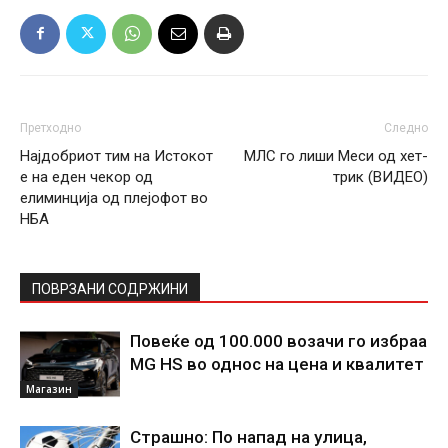
Претходно
Следно
Најдобриот тим на Истокот
МЛС го лиши Меси од хет-
е на еден чекор од
трик (ВИДЕО)
елиминција од плејофот во
НБА
ПОВРЗАНИ СОДРЖИНИ
Повеќе од 100.000 возачи го избраа
MG HS во однос на цена и квалитет
Магазин
Страшно: По напад на улица,