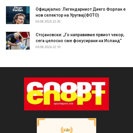
Официјално: Легендарниот Диего Форлан е
нов селектор на Уругвај(ФОТО)
06.08.2026 22:30
Стојановски: „Го направивме првиот чекор,
сега целосно сме фокусирани на Исланд“
06.08.2026 22:10