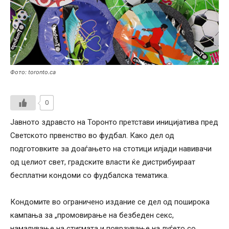
Фото: toronto.ca
0
Јавното здравсто на Торонто претстави иницијатива пред
Светското првенство во фудбал. Како дел од
подготовките за доаѓањето на стотици илјади навивачи
од целиот свет, градските власти ќе дистрибуираат
бесплатни кондоми со фудбалска тематика.
Кондомите во ограничено издание се дел од поширока
кампања за „промовирање на безбеден секс,
намалување на стигмата и поврзување на луѓето со