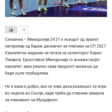
+2
Словачка – Македонија 24:31 е исходот од првиот
натпревар од бараж двомечот за пласман на СП 2027.
Квалитетно издание на четата на селекторот Кирил
Лазаров. Едноставно Македонија го искажа својот
квалитет, иако реално оваа предност можеше да
биде уште поубедлива.
Но и вака е добро, ако се знае дека реваншот се игра
во недела во Скопје, каде треба да ставиме заверка
на пласманот на Мундијалот.