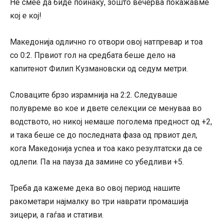
Не смее да биде поинаку, зошто вечерва покажавме
кој е кој!
Македонија одлично го отвори овој натпревар и тоа
со 0:2. Првиот гол на средбата беше дело на
капитенот Филип Кузмановски од седум метри.
Словаците брзо израмнија на 2:2. Следуваше
полувреме во кое и двете селекции се менуваа во
водството, но никој немаше поголема предност од +2,
и така беше се до последната фаза од првиот дел,
кога Македонија успеа и тоа како резултатски да се
одлепи. Па на пауза да замине со убедливи +5.
Треба да кажеме дека во овој период нашите
ракометари најмалку во три наврати промашија
зицери, а гаѓаа и стативи.