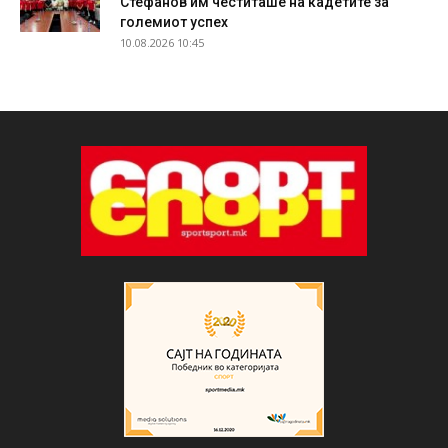
Стефанов им честиташе на кадетите за
големиот успех
10.08.2026 10:45