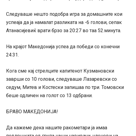
Следуваше нешто подобра игра за домашните кои
успеаја да ја намалат разликата на -6 голови, сепак
Атанасијевиќ врати брзо за 20:27 во таа 52.минута.
На крајот Македонија успеа да победи со конечни
24:31.
Кога сме кај стрелците капитенот Кузмановски
заврши со 10 голови, следуваше Лазаревски со
седум, Митев и Костески запишаа по три. Томовски
беше одличен на голот со 13 одбрани.
БРАВО МАКЕДОНИЈА!
Да кажеме дека нашите ракометари ја имаа
поддршката од група наши навивачи, членови на