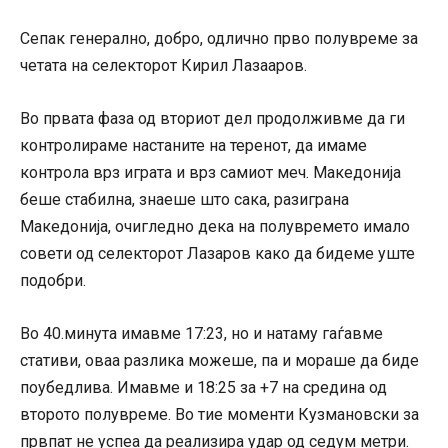
Сепак генерално, добро, одлично прво полувреме за
четата на селекторот Кирил Лазааров.
Во првата фаза од вториот дел продолживме да ги
контролираме настаните на теренот, да имаме
контрола врз играта и врз самиот меч. Македонија
беше стабилна, знаеше што сака, разиграна
Македонија, очигледно дека на полувремето имало
совети од селекторот Лазаров како да бидеме уште
подобри.
Во 40.минута имавме 17:23, но и натаму гаѓавме
стативи, оваа разлика можеше, па и мораше да биде
поубедлива. Имавме и 18:25 за +7 на средина од
второто полувреме. Во тие моменти Кузмановски за
првпат не успеа да реализира удар од седум метри.