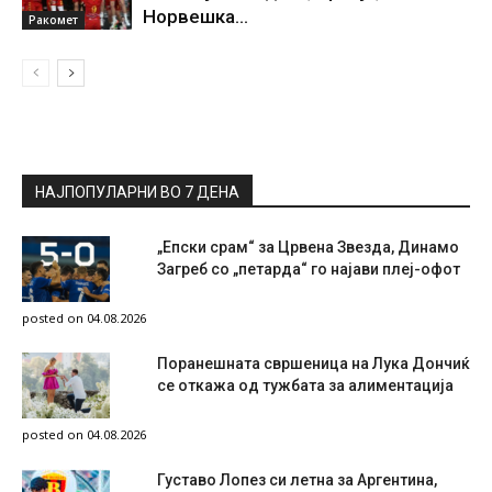
Норвешка…
Ракомет
НАЈПОПУЛАРНИ ВО 7 ДЕНА
„Епски срам“ за Црвена Звезда, Динамо
Загреб со „петарда“ го најави плеј-офот
posted on 04.08.2026
Поранешната свршеница на Лука Дончиќ
се откажа од тужбата за алиментација
posted on 04.08.2026
Густаво Лопез си летна за Аргентина,