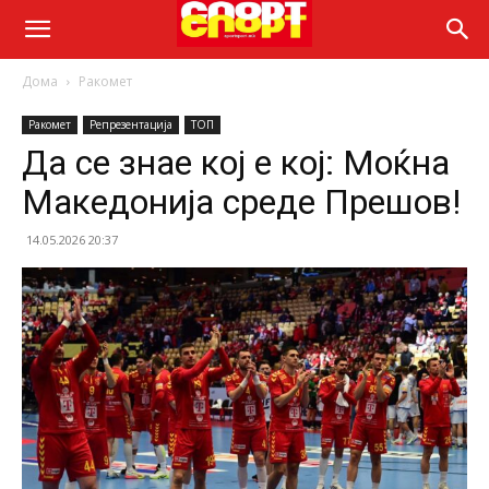
Дома
Ракомет
Ракомет
Репрезентација
ТОП
Да се знае кој е кој: Моќна
Македонија среде Прешов!
14.05.2026 20:37