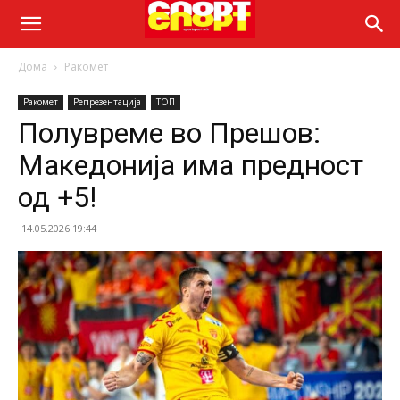
Дома
Ракомет
Ракомет
Репрезентација
ТОП
Полувреме во Прешов:
Македонија има предност
од +5!
14.05.2026 19:44