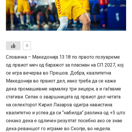
0
Словачка – Македонија 13:18 по првото полувреме
од првиот меч од баражот за пласман на СП 2027, кој
се игра вечерва во Прешов. Добра, квалитетна
Македонија во првиот дел, иако треба да се каже
дека промашивме најмалку три зицери, а и гаѓавме
стативи. Сепак о зваршницата од првиот дел четата
на селекторот Кирил Лазаров одигра навистина
квалитетно и успеа да си “набилда“ разлика од +5 што
секако дека е одличен резултат посебно ако се знае
дека реваншот го играме во Скопје, во недела.