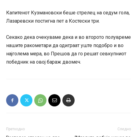
Капитенот Кузмановски беше стрелец на седум гола,
Лазаревски постигна пет а Костески три.
Секако дека очекуваме дека и во второто полувреме
нашите ракометари да одиграат уште подобро и во
најголема мера, во Прешов да го решат севкупниот
победник на овој бараж двомеч.
Претходно
Следно