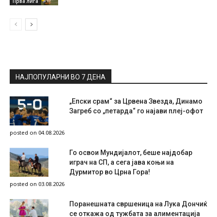
Прва лига
НАЈПОПУЛАРНИ ВО 7 ДЕНА
„Епски срам“ за Црвена Звезда, Динамо
Загреб со „петарда“ го најави плеј-офот
posted on 04.08.2026
Го освои Мундијалот, беше најдобар
играч на СП, а сега јава коњи на
Дурмитор во Црна Гора!
posted on 03.08.2026
Поранешната свршеница на Лука Дончиќ
се откажа од тужбата за алиментација