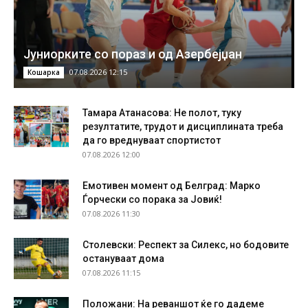
Јуниорките со пораз и од Азербејџан
07.08.2026 12:15
Кошарка
Тамара Атанасова: Не полот, туку
резултатите, трудот и дисциплината треба
да го вреднуваат спортистот
07.08.2026 12:00
Емотивен момент од Белград: Марко
Ѓорчески со порака за Јовиќ!
07.08.2026 11:30
Столевски: Респект за Силекс, но бодовите
остануваат дома
07.08.2026 11:15
Положани: На реваншот ќе го дадеме