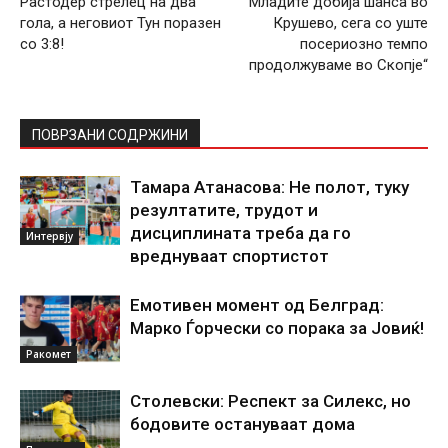
Растодер стрелец на два
“Младите добија шанса во
гола, а неговиот Тун поразен
Крушево, сега со уште
со 3:8!
посериозно темпо
продолжуваме во Скопје“
ПОВРЗАНИ СОДРЖИНИ
Тамара Атанасова: Не полот, туку
резултатите, трудот и
дисциплината треба да го
Интервју
вреднуваат спортистот
Емотивен момент од Белград:
Марко Ѓорчески со порака за Јовиќ!
Ракомет
Столевски: Респект за Силекс, но
бодовите остануваат дома