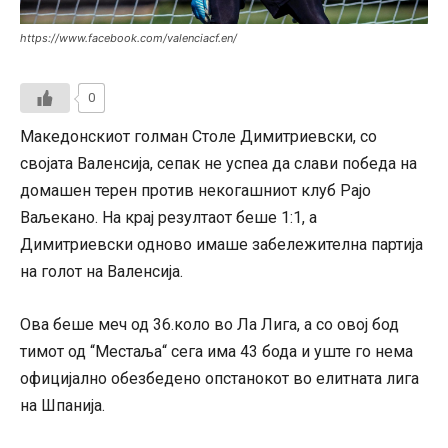
https://www.facebook.com/valenciacf.en/
0
Македонскиот голман Столе Димитриевски, со
својата Валенсија, сепак не успеа да слави победа на
домашен терен против некогашниот клуб Рајо
Ваљекано. На крај резултаот беше 1:1, а
Димитриевски одново имаше забележителна партија
на голот на Валенсија.
Ова беше меч од 36.коло во Ла Лига, а со овој бод
тимот од “Местаља“ сега има 43 бода и уште го нема
официјално обезбедено опстанокот во елитната лига
на Шпанија.