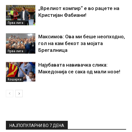
„Врелиот компир“ е во рацете на
Кристијан Фабиани!
Прва лига
Максимов: Ова ми беше неопходно,
гол на кам бекот за мојата
Брегалница
Прва лига
Најубавата навивачка слика:
Македонија се сака од мали нозе!
Кошарка
НАЈПОПУЛАРНИ ВО 7 ДЕНА