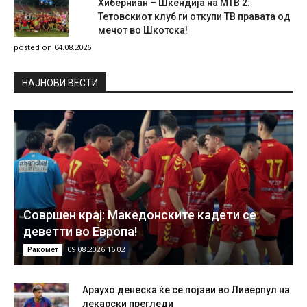
Хиберниан – Шкендија на МТВ 2:
Тетовскиот клуб ги откупи ТВ правата од
мечот во Шкотска!
posted on 04.08.2026
НAЈНОВИ ВЕСТИ
Совршен крај: Македонските кадети се
деветти во Европа!
09.08.2026 16:02
Ракомет
Араухо денеска ќе се појави во Ливерпул на
лекарски прегледи