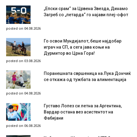
„Епски срам“ за Црвена Звезда, Динамо
Загреб со „петарда“ го најави плеј-офот
posted on 04.08.2026
Го освои Мундијалот, беше најдобар
играч на СП, а сега јава коњи на
Дурмитор во Црна Гора!
posted on 03.08.2026
Поранешната свршеница на Лука Дончиќ
се откажа од тужбата за алиментација
posted on 04.08.2026
Густаво Лопез си летна за Аргентина,
Вардар остана вез асистентот на
Фабијани
posted on 06.08.2026