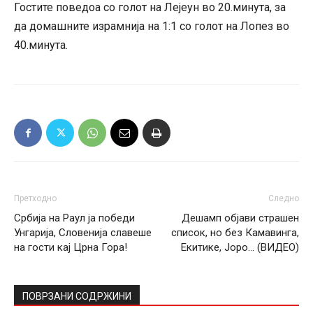
Гостите поведоа со голот на Лејеун во 20.минута, за
да домашните израмнија на 1:1 со голот на Лопез во
40.минута.
Претходно
Следно
Србија на Раул ја победи
Дешамп објави страшен
Унгарија, Словенија славеше
список, но без Камавинга,
на гости кај Црна Гора!
Екитике, Јоро… (ВИДЕО)
ПОВРЗАНИ СОДРЖИНИ