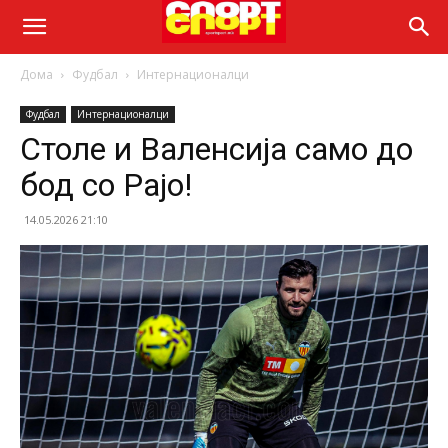
Дома
Фудбал
Интернационалци
Фудбал
Интернационалци
Столе и Валенсија само до
бод со Рајо!
14.05.2026 21:10