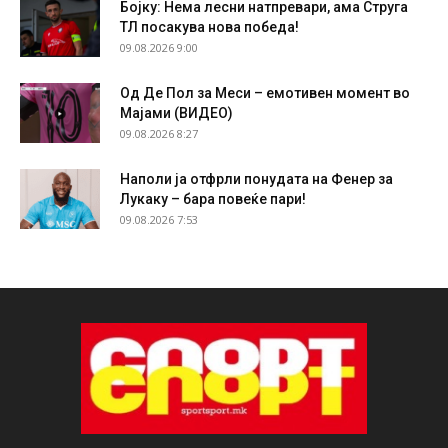
Бојку: Нема лесни натпревари, ама Струга
ТЛ посакува нова победа!
09.08.2026 9:00
Од Де Пол за Меси – емотивен момент во
Мајами (ВИДЕО)
09.08.2026 8:27
Наполи ја отфрли понудата на Фенер за
Лукаку – бара повеќе пари!
09.08.2026 7:53