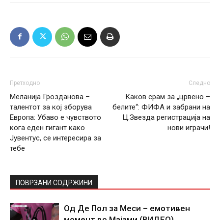
Претходно
Следно
Меланија Грозданова –
Каков срам за „црвено –
талентот за кој зборува
белите“: ФИФА и забрани на
Европа: Убаво е чувството
Ц.Звезда регистрација на
кога еден гигант како
нови играчи!
Јувентус, се интересира за
тебе
ПОВРЗАНИ СОДРЖИНИ
Од Де Пол за Меси – емотивен
момент во Мајами (ВИДЕО)