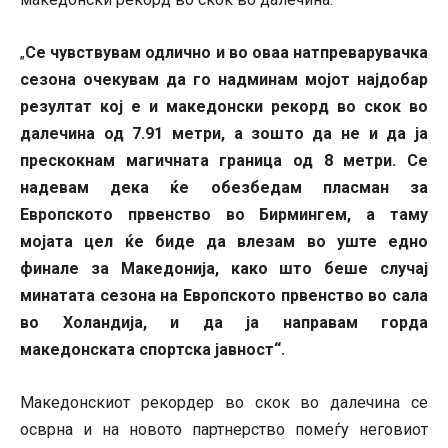
Се чувствувам одлично и во оваа натпреварувачка
„
сезона очекувам да го надминам мојот најдобар
резултат кој е и македонски рекорд во скок во
далечина од 7.91 метри, а зошто да не и да ја
прескокнам магичната граница од 8 метри. Се
надевам дека ќе обезбедам пласман за
Европското првенство во Бирмингем, а таму
мојата цел ќе биде да влезам во уште едно
финале за Македонија, како што беше случај
минатата сезона на Европското првенство во сала
во Холандија, и да ја направам горда
македонската спортска јавност
“.
Македонскиот рекордер во скок во далечина се
осврна и на новото партнерство помеѓу неговиот