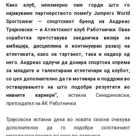
Како клуб, неизмерно сме горди што го
најавуваме партнерството помеѓу Jumpers World
Sportswear — спортскиот бренд на Андреас
Трајковски — и Атлетскиот клуб Работнички. Оваа
соработка претставува заедничка визија за
амбиција, дисциплина и континуиран развој на
атлетиката, како на тартанот, така и надвор од
него. Андреас одлучи да донира спортска опрема
за младите и талентирани атлетичари од клубот,
со цел дополнително да ги мотивира и поддржи во
остварувањето на што подобри резултати во
нивните кариери“,
истакна Синадиновски,
претседател на АК Работнички.
Трајковски истакна дека во новата сезона очекува
дополнително да го подобри сопствениот
македонски рекорд во скок во далечина.