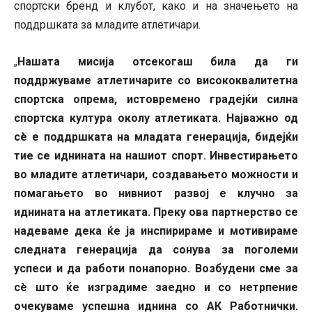
спортски бренд и клубот, како и на значењето на
поддршката за младите атлетичари.
Нашата мисија отсекогаш била да ги
„
поддржуваме атлетичарите со висококвалитетна
спортска опрема, истовремено градејќи силна
спортска култура околу атлетиката. Најважно од
сè е поддршката на младата генерација, бидејќи
тие се иднината на нашиот спорт. Инвестирањето
во младите атлетичари, создавањето можности и
помагањето во нивниот развој е клучно за
иднината на атлетиката. Преку ова партнерство се
надеваме дека ќе ја инспирираме и мотивираме
следната генерација да сонува за поголеми
успеси и да работи понапорно. Возбудени сме за
сè што ќе изградиме заедно и со нетрпение
очекуваме успешна иднина со АК Работнички.