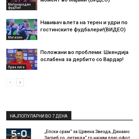
Меѓународен
фудбал
Навивач влета на терен и удри по
гостинските фудбалери!(ВИДЕО)
Магазин
Положани во проблеми: Шкендија
ослабена за дербито со Вардар!
Прва лига
НАЈПОПУЛАРНИ ВО 7 ДЕНА
„Епски срам“ за Црвена Звезда, Динамо
Загреб со „петарда“ го најави плеј-офот