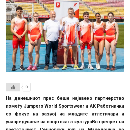
0
На денешниот прес беше најавено партнерство
помеѓу Jumpers World Sportswear и АК Работнички
со фокус на развој на младите атлетичари и
унапредување на спортската култураВо пресрет на
претстојниот Сениорски куп на Македонија во