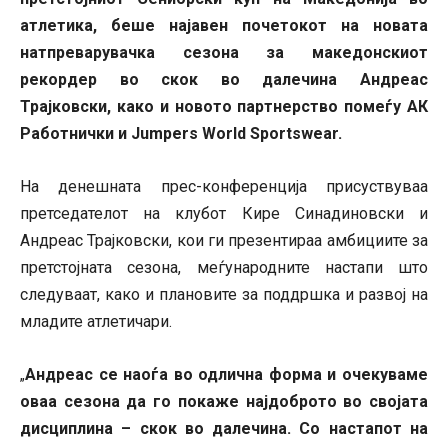
атлетика, беше најавен почетокот на новата
натпреварувачка сезона за македонскиот
рекордер во скок во далечина Андреас
Трајковски, како и новото партнерство помеѓу АК
Работнички и Jumpers World Sportswear.
На денешната прес-конференција присуствуваа
претседателот на клубот Кире Синадиновски и
Андреас Трајковски, кои ги презентираа амбициите за
претстојната сезона, меѓународните настапи што
следуваат, како и плановите за поддршка и развој на
младите атлетичари.
Андреас се наоѓа во одлична форма и очекуваме
„
оваа сезона да го покаже најдоброто во својата
дисциплина – скок во далечина. Со настапот на