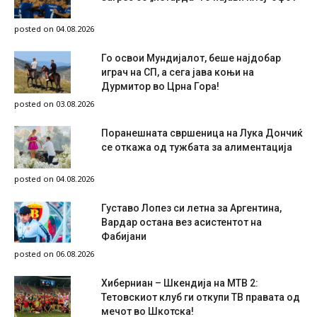
posted on 04.08.2026
Го освои Мундијалот, беше најдобар
играч на СП, а сега јава коњи на
Дурмитор во Црна Гора!
posted on 03.08.2026
Поранешната свршеница на Лука Дончиќ
се откажа од тужбата за алиментација
posted on 04.08.2026
Густаво Лопез си летна за Аргентина,
Вардар остана вез асистентот на
Фабијани
posted on 06.08.2026
Хиберниан – Шкендија на МТВ 2:
Тетовскиот клуб ги откупи ТВ правата од
мечот во Шкотска!