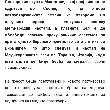
Сениорскиот куп на Македонија, кој овој викенд се
одржува во Скопје, тој ја отвора
натпреварувачката сезона на отворено. Во
следниот период го очекуваат неколку
меѓународни настапи, а главната цел е да
обезбеди пласман преку ранкинг системот за
претстојното Европско првенство во атлетика во
Бирмингем, по што следува и настап на
Медитеранските игри во Таранто, Италија, каде
што целта ќе биде борба за медал“
, посочи
Синадиновски.
На пресот беше претставено и новото партнерство
кое го поврзува спортскиот бренд на Андреас
Трајковски со клубот, како и иницијативата за
поддршка на младите атлетичари.