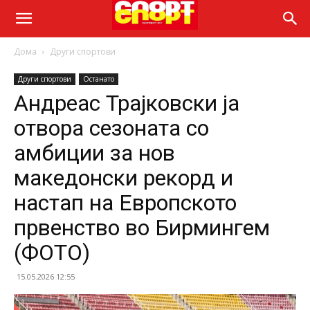
Дома
Други спортови
Други спортови
Останато
Андреас Трајковски ја
отвора сезоната со
амбиции за нов
македонски рекорд и
настап на Европското
првенство во Бирмингем
(ФОТО)
15.05.2026 12:55