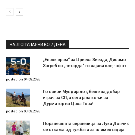
НАЈПОПУЛАРНИ ВО 7 ДЕНА
„Епски срам“ за Црвена Звезда, Динамо
Загреб со „петарда“ го најави плеј-офот
posted on 04.08.2026
Го освои Мундијалот, беше најдобар
играч на СП, а сега јава коњи на
Дурмитор во Црна Гора!
posted on 03.08.2026
Поранешната свршеница на Лука Дончиќ
се откажа од тужбата за алиментација