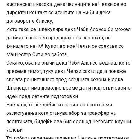
вистинската насока, дека челниците на Челзи се во
директен контакт со агентите на Чаби и дека
договорот е блиску.
Исто така, се шпекулира дека Чаби Алонсо би можел
да биде назначен пред крајот на сезоната, по
финалето на ФА Купот во кое Челзи се среќава со
Манчестер Сити во сабота.
Секако, ова не значи дека Чаби Алонсо веднаш ќе го
преземе тимот, туку дека Челзи сакал да ја покаже
својата решителност пред следната сезона и дека
Шпанецот има доволно време да ги подготви своите
идеи пред летните подготовки.
Наводно, тој ќе добие и значително поголеми
овластувања кога станува збор за трансфер на
политиката, бидејќи ова бил еден од неговите клучни
услови.
Тој побара одредени гаранции, Челзи е поотворен од