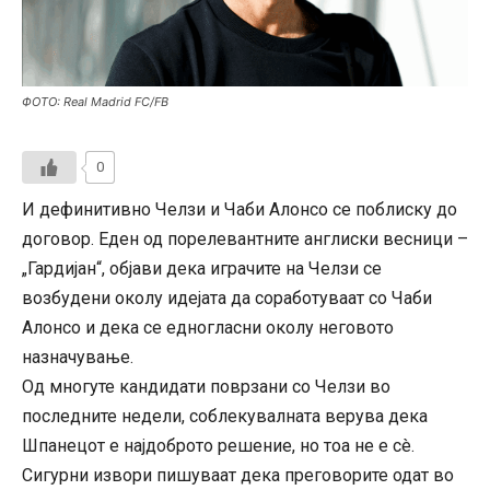
ФОТО: Real Madrid FC/FB
0
И дефинитивно Челзи и Чаби Алонсо се поблиску до
договор. Еден од порелевантните англиски весници –
„Гардијан“, објави дека играчите на Челзи се
возбудени околу идејата да соработуваат со Чаби
Алонсо и дека се едногласни околу неговото
назначување.
Од многуте кандидати поврзани со Челзи во
последните недели, соблекувалната верува дека
Шпанецот е најдоброто решение, но тоа не е сè.
Сигурни извори пишуваат дека преговорите одат во