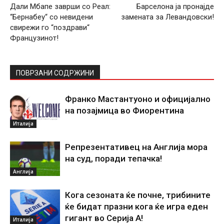
Дали Мбапе заврши со Реал:
Барселона ја пронајде
“Бернабеу“ со невидени
замената за Левандовски!
свирежи го “поздрави“
Французинот!
ПОВРЗАНИ СОДРЖИНИ
Франко Мастантуоно и официјално
на позајмица во Фиорентина
Италија
Репрезентативец на Англија мора
на суд, поради тепачка!
Англија
Кога сезоната ќе почне, трибините
ќе бидат празни кога ќе игра еден
гигант во Серија А!
Италија