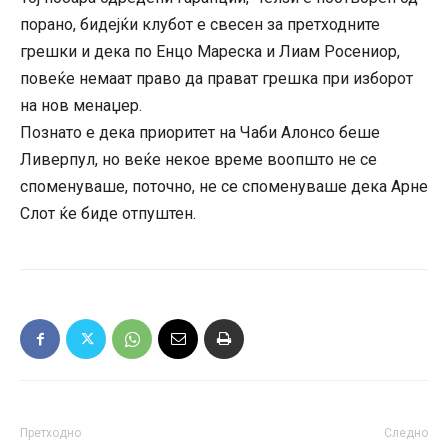
порано, бидејќи клубот е свесен за претходните
грешки и дека по Енцо Мареска и Лиам Росениор,
повеќе немаат право да прават грешка при изборот
на нов менаџер.
Познато е дека приоритет на Чаби Алонсо беше
Ливерпул, но веќе некое време воопшто не се
споменуваше, поточно, не се споменуваше дека Арне
Слот ќе биде отпуштен.
Претходно
Следно