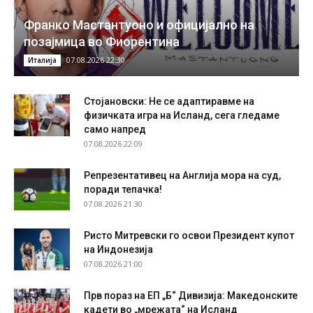
Франко Мастантуоно и официјално на
позајмица во Фиорентина
07.08.2026 22:30
Италија
Стојановски: Не се адаптиравме на
физичката игра на Исланд, сега гледаме
само напред
07.08.2026 22:09
Репрезентативец на Англија мора на суд,
поради тепачка!
07.08.2026 21:30
Ристо Митревски го освои Президент купот
на Индонезија
07.08.2026 21:00
Прв пораз на ЕП „Б“ Дивизија: Македонските
кадети во „мрежата“ на Исланд