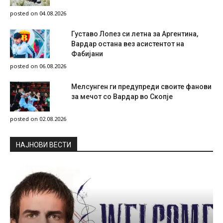
posted on 04.08.2026
Густаво Лопез си летна за Аргентина,
Вардар остана вез асистентот на
Фабијани
posted on 06.08.2026
Мелсунген ги предупреди своите фанови
за мечот со Вардар во Скопје
posted on 02.08.2026
НAЈНОВИ ВЕСТИ