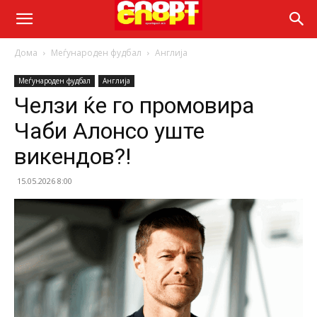
Дома
Меѓународен фудбал
Англија
Меѓународен фудбал
Англија
Челзи ќе го промовира
Чаби Алонсо уште
викендов?!
15.05.2026 8:00