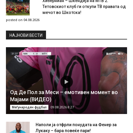
Хиберниан – Шкендија на МТВ 2:
Тетовскиот клуб ги откупи ТВ правата од
мечот во Шкотска!
posted on 04.08.2026
НAЈНОВИ ВЕСТИ
Од Де Пол за Меси – емотивен момент во
Мајами (ВИДЕО)
09.08.2026 8:27
Меѓународен фудбал
Наполи ја отфрли понудата на Фенер за
Лукаку – бара повеќе пари!