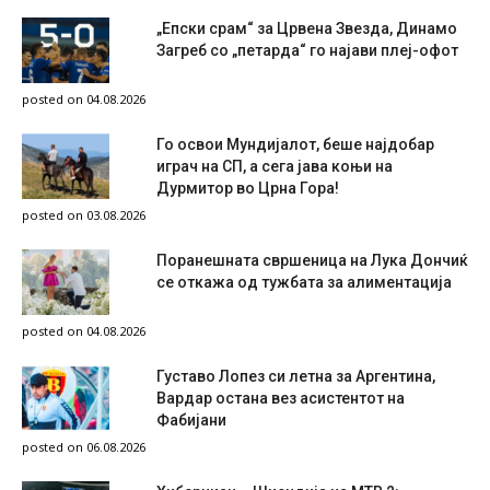
„Епски срам“ за Црвена Звезда, Динамо
Загреб со „петарда“ го најави плеј-офот
posted on 04.08.2026
Го освои Мундијалот, беше најдобар
играч на СП, а сега јава коњи на
Дурмитор во Црна Гора!
posted on 03.08.2026
Поранешната свршеница на Лука Дончиќ
се откажа од тужбата за алиментација
posted on 04.08.2026
Густаво Лопез си летна за Аргентина,
Вардар остана вез асистентот на
Фабијани
posted on 06.08.2026