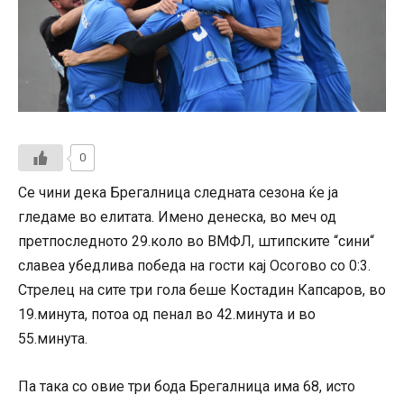
0
Се чини дека Брегалница следната сезона ќе ја
гледаме во елитата. Имено денеска, во меч од
претпоследното 29.коло во ВМФЛ, штипските “сини“
славеа убедлива победа на гости кај Осогово со 0:3.
Стрелец на сите три гола беше Костадин Капсаров, во
19.минута, потоа од пенал во 42.минута и во
55.минута.
Па така со овие три бода Брегалница има 68, исто