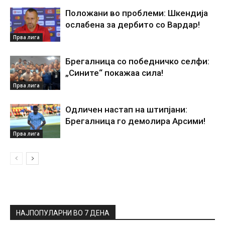
Положани во проблеми: Шкендија
ослабена за дербито со Вардар!
Прва лига
Брегалница со победничко селфи:
„Сините“ покажаа сила!
Прва лига
Одличен настап на штипјани:
Брегалница го демолира Арсими!
Прва лига
НАЈПОПУЛАРНИ ВО 7 ДЕНА