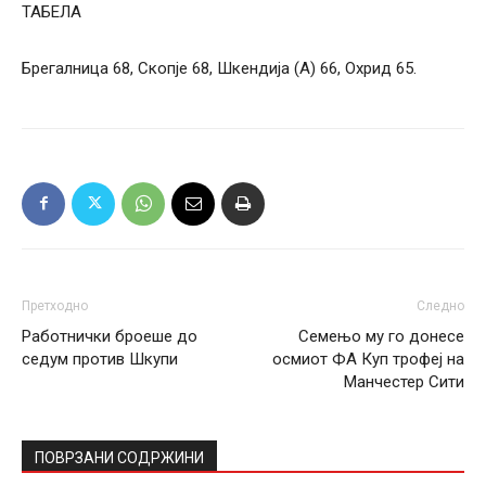
ТАБЕЛА
Брегалница 68, Скопје 68, Шкендија (А) 66, Охрид 65.
Претходно
Следно
Работнички броеше до
Семењо му го донесе
седум против Шкупи
осмиот ФА Куп трофеј на
Манчестер Сити
ПОВРЗАНИ СОДРЖИНИ