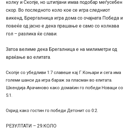
колку и Скопје, но штипјани имаа подобар меѓусебен
скор. Во последното коло кое се игра следниот
викенд, Брергалница игра дома со очајната Победа и
повеќе од јасно е дека прашање е само со колкава
гол – разлика ќе слави.
Затоа велиме дека Брегалница е на милиметри од
враќање во елитата.
Скопје со убедливи 1:7 славеше кај Г.Коњари и сега има
големи шанси да игра бараж за пласман во елитата.
Шкендија Арачиново како домаќин го победи Новаци со
5:1.
Охрид како гостин го победи Детонит со 0:2.
РЕЗУЛТАТИ – 29.КОЛО