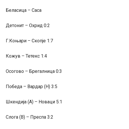
Беласица – Саса
Детонит – Охрид 0:2
Г.Коњари – Скопје
1:7
Кожув – Тетекс 1:4
Осогово – Брегалница
0:3
Победа – Вардар (Н) 3:5
Шкендија (А) – Новаци 5:1
Слога (В) – Преспа 3:2