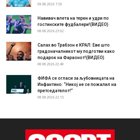
09.08.2026 7:53
Навивач влета на терен и удри по
гостинските фудбалери!(ВИДЕО)
08.08.2026 23:02
Салах во Трабзон е КРАЛ: Еве што
градоначалникот му подготви како
подарок на Фараонот!(ВИДЕО)
08.08.2026 22:40
ФИФА се огласи за љубовницата на
Инфантино: “Никој не се пожалил на
претседателот!“
08.08.2026 22:15