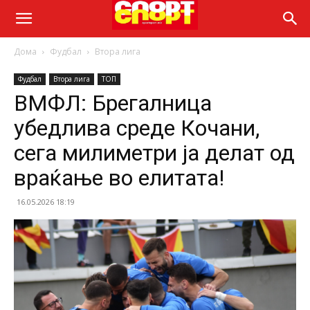
Дома
Фудбал
Втора лига
Фудбал
Втора лига
ТОП
ВМФЛ: Брегалница
убедлива среде Кочани,
сега милиметри ја делат од
враќање во елитата!
16.05.2026 18:19