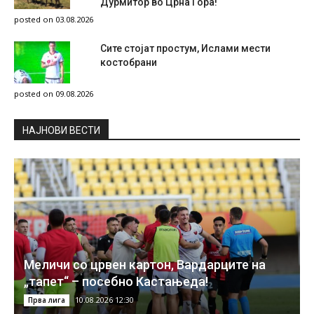
Дурмитор во Црна Гора!
posted on 03.08.2026
Сите стојат простум, Ислами мести
костобрани
posted on 09.08.2026
НAЈНОВИ ВЕСТИ
Меличи со црвен картон, Вардарците на
„тапет“ – посебно Кастањеда!
10.08.2026 12:30
Прва лига