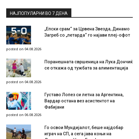
НАЈПОПУЛАРНИ ВО 7 ДЕНА
„Епски срам“ за Црвена Звезда, Динамо
Загреб со „петарда“ го најави плеј-офот
posted on 04.08.2026
Поранешната свршеница на Лука Дончиќ
се откажа од тужбата за алиментација
posted on 04.08.2026
Густаво Лопез си летна за Аргентина,
Вардар остана вез асистентот на
Фабијани
posted on 06.08.2026
Го освои Мундијалот, беше најдобар
играч на СП, а сега јава коњи на