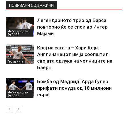
ПОВРЗАНИ СОДРЖИНИ
Легендарното трио од Барса
повторно ќе се спои во Интер
Меѓународен
Мајами
фудбал
Крај на сагата – Хари Кејн:
Англичанецот им ја соопштил
својата одлука на челниците на
Германија
Баерн
Бомба од Мадрид! Арда Ѓулер
прифати понуда од 18 милиони
Меѓународен
евра!
фудбал