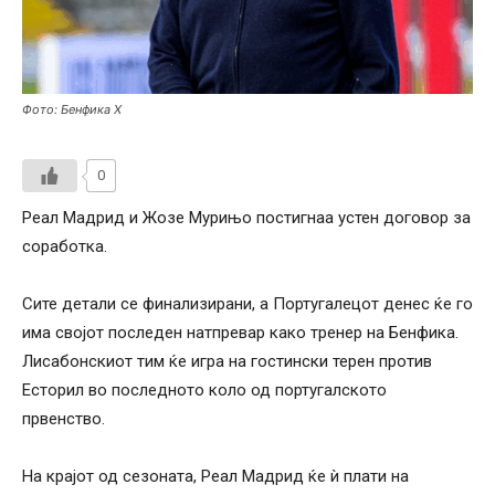
Фото: Бенфика Х
0
Реал Мадрид и Жозе Мурињо постигнаа устен договор за
соработка.
Сите детали се финализирани, а Португалецот денес ќе го
има својот последен натпревар како тренер на Бенфика.
Лисабонскиот тим ќе игра на гостински терен против
Есторил во последното коло од португалското
првенство.
На крајот од сезоната, Реал Мадрид ќе ѝ плати на