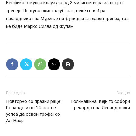
Бенфика откупна клаузула од 3 милиони евра за својот
тренер. Португалскиот клуб, пак, веќе го избра
наследникот на Мурињо на функцијата главен тренер, тоа
ќе биде Марко Силва од Фулам.
Претходно
Следно
Повторно со празни раце:
Гол-машина: Кејн го собори
Роналдо и по 14. пат не
рекордот на Левандовски
успеа да освои трофеј со
Ал-Наср