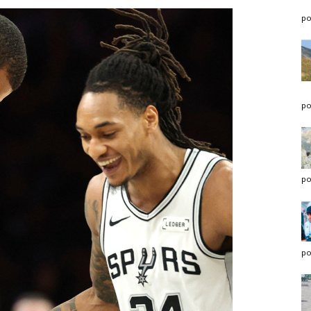
po
po
po
po