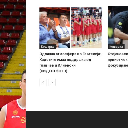
Кошарка
Кошарка
Одлична атмосфера во Гевгелија:
Стојановск
Кадетите имаа поддршка од
првиот чек
Главчев и Илиевски
фокусирани
(ВИДЕО+ФОТО)