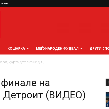
ирање
КОШАРКА
МЕЃУНАРОДЕН ФУДБАЛ
ДРУГИ СП
адот, чудото Детроит (ВИДЕО)
 финале на
о Детроит (ВИДЕО)