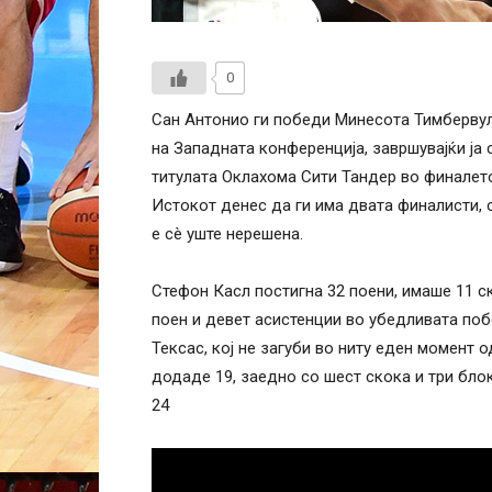
0
Сан Антонио ги победи Минесота Тимбервул
на Западната конференција, завршувајќи ја с
титулата Оклахома Сити Тандер во финалет
Истокот денес да ги има двата финалисти, 
е сè уште нерешена.
Стефон Касл постигна 32 поени, имаше 11 с
поен и девет асистенции во убедливата поб
Тексас, кој не загуби во ниту еден момент
додаде 19, заедно со шест скока и три бло
24