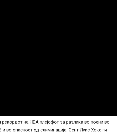
 рекордот на НБА плејофот за разлика во поени во
3 и во опасност од елиминација. Сент Луис Хокс ги