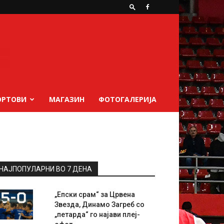
ОРТОВИ
МАГАЗИН
ФОТОГАЛЕРИЈА
НАЈПОПУЛАРНИ ВО 7 ДЕНА
„Епски срам“ за Црвена
Звезда, Динамо Загреб со
„петарда“ го најави плеј-