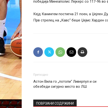
победија Минеаполис Лејкерс со 117-96 во 
Кејд Канингем постигна 21 поен, а Џејлен Д
Прв стрелец на „Кавс“ беше Џејмс Харден со
Претходно
Астон Вила го „потопи“ Ливерпул и си
обезбеди сигурно место во ЛШ
ПОВРЗАНИ СОДРЖИНИ