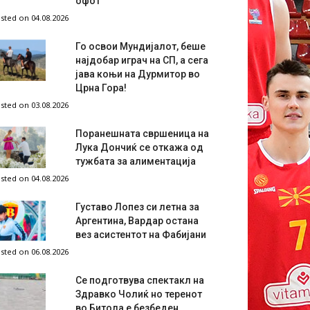
офот
sted on 04.08.2026
Го освои Мундијалот, беше
најдобар играч на СП, а сега
јава коњи на Дурмитор во
Црна Гора!
sted on 03.08.2026
Поранешната свршеница на
Лука Дончиќ се откажа од
тужбата за алиментација
sted on 04.08.2026
Густаво Лопез си летна за
Аргентина, Вардар остана
вез асистентот на Фабијани
sted on 06.08.2026
Се подготвува спектакл на
Здравко Чолиќ но теренот
во Битола е безбеден