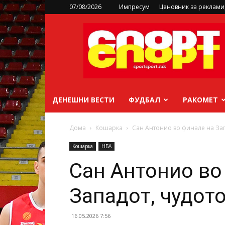
07/08/2026
Импресум
Ценовник за реклам
sportsport.mk
ДЕНЕШНИ ВЕСТИ
ФУДБАЛ
РАКОМЕТ
Дома
Кошарка
Сан Антонио во финале на Зап
Кошарка
НБА
Сан Антонио во
Западот, чудот
16.05.2026 7:56