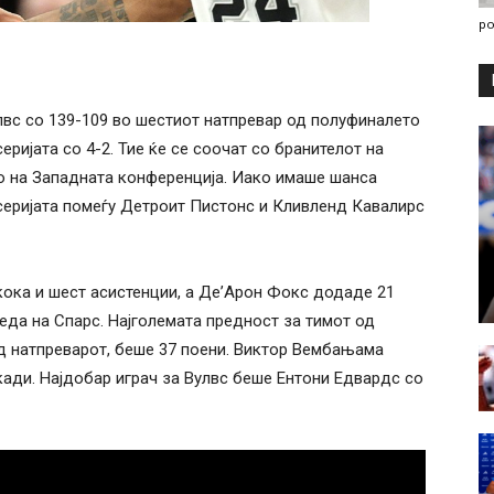
po
вс со 139-109 во шестиот натпревар од полуфиналето
еријата со 4-2. Тие ќе се соочат со бранителот на
о на Западната конференција. Иако имаше шанса
серијата помеѓу Детроит Пистонс и Кливленд Кавалирс
кока и шест асистенции, а Де’Арон Фокс додаде 21
еда на Спарс. Најголемата предност за тимот од
 од натпреварот, беше 37 поени. Виктор Вембањама
кади. Најдобар играч за Вулвс беше Ентони Едвардс со