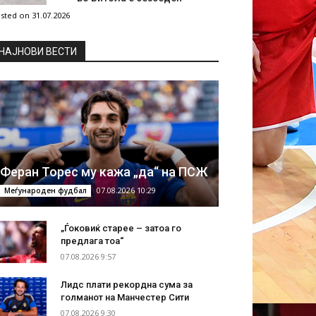
sted on 31.07.2026
НAЈНОВИ ВЕСТИ
Феран Торес му кажа „да“ на ПСЖ
07.08.2026 10:29
Меѓународен фудбал
„Ѓоковиќ старее – затоа го
предлага тоа“
07.08.2026 9:57
Лидс плати рекордна сума за
голманот на Манчестер Сити
07.08.2026 9:30