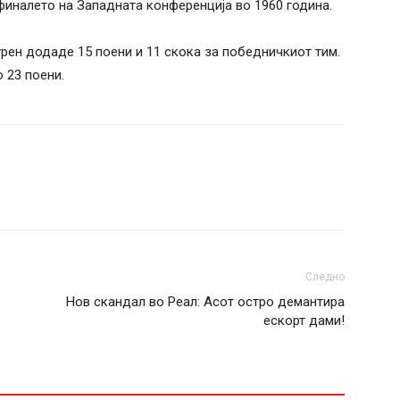
финалето на Западната конференција во 1960 година.
урен додаде 15 поени и 11 скока за победничкиот тим.
 23 поени.
Следно
Нов скандал во Реал: Асот остро демантира
ескорт дами!