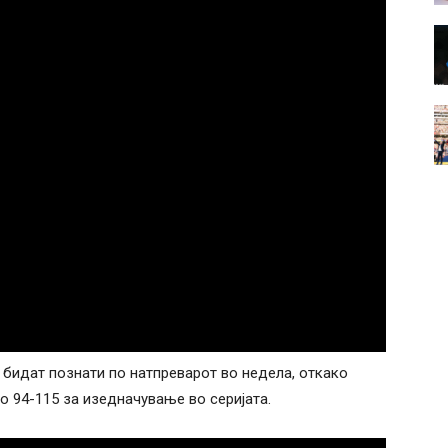
 бидат познати по натпреварот во недела, откако
 94-115 за изедначување во серијата.