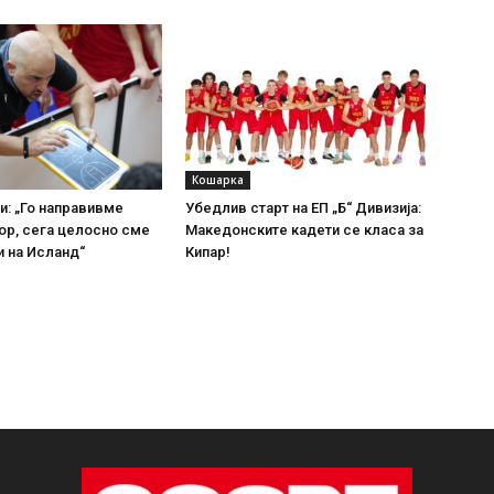
Кошарка
и: „Го направивме
Убедлив старт на ЕП „Б“ Дивизија:
ор, сега целосно сме
Македонските кадети се класа за
 на Исланд“
Кипар!