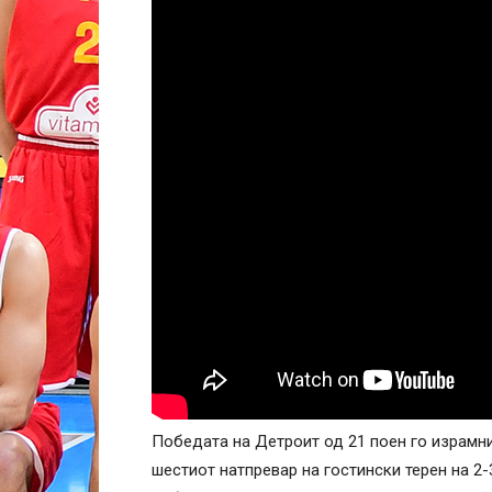
Победата на Детроит од 21 поен го израмни
шестиот натпревар на гостински терен на 2-