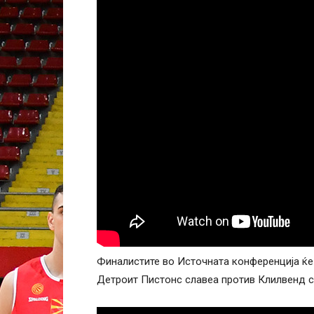
Финалистите во Источната конференција ќе
Детроит Пистонс славеа против Клилвенд со