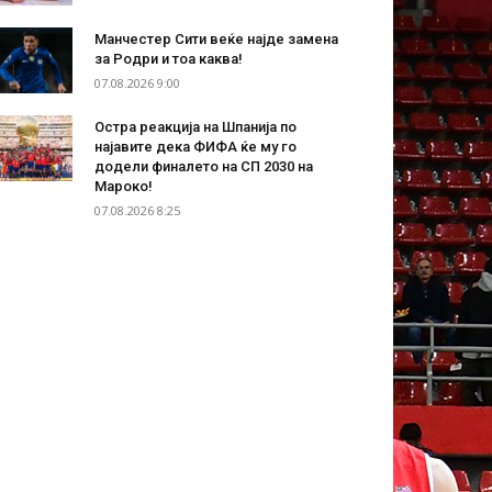
Манчестер Сити веќе најде замена
за Родри и тоа каква!
07.08.2026 9:00
Остра реакција на Шпанија по
најавите дека ФИФА ќе му го
додели финалето на СП 2030 на
Мароко!
07.08.2026 8:25