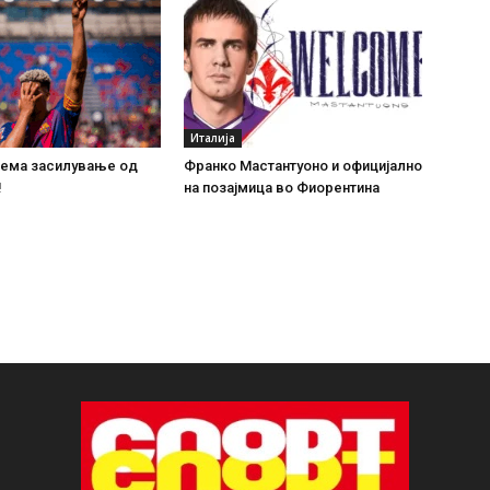
Италија
зема засилување од
Франко Мастантуоно и официјално
!
на позајмица во Фиорентина