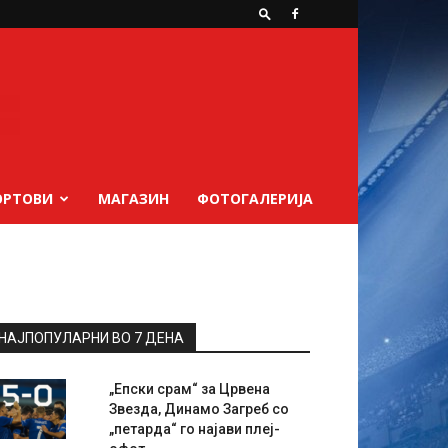
ОРТОВИ
МАГАЗИН
ФОТОГАЛЕРИЈА
НАЈПОПУЛАРНИ ВО 7 ДЕНА
„Епски срам“ за Црвена
Звезда, Динамо Загреб со
„петарда“ го најави плеј-