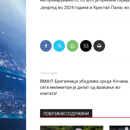
натпреварувањето, со што ја прекина сериј
Јунајтед во 2024 година и Кристал Палас во
Претходно
ВМФЛ: Брегалница убедлива среде Кочани,
сега милиметри ја делат од враќање во
елитата!
ПОВРЗАНИ СОДРЖИНИ