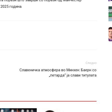
ата порази што заврши со порази од Манчестер
 2025 година.
Следно
Славеничка атмосфера во Минхен: Баерн со
„петарда“ ја слави титулата