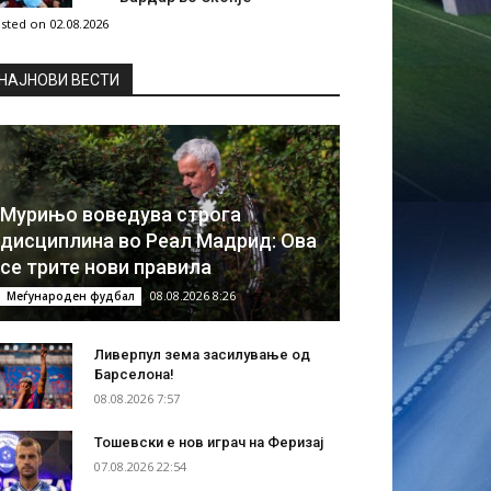
sted on 02.08.2026
НAЈНОВИ ВЕСТИ
Мурињо воведува строга
дисциплина во Реал Мадрид: Ова
се трите нови правила
08.08.2026 8:26
Меѓународен фудбал
Ливерпул зема засилување од
Барселона!
08.08.2026 7:57
Тошевски е нов играч на Феризај
07.08.2026 22:54