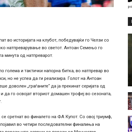
po
ат во историјата на клубот, победувајќи го Челзи со
лско натпреварување во светот. Антоан Семењо го
та минута од натпреварот.
по голема и тактички напорна битка, во натпревар во
си, но не успеа да ги реализира. Голот на Антоан
еше доволен „граѓаните“ да ја прекинат серијата од
 да го освојат вториот домашен трофеј во сезоната,
.
 се сретнат во финалето на ФА Купот. Со овој триумф,
е појавил во четири последователни финалиња на