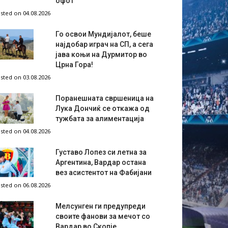
офот
sted on 04.08.2026
Го освои Мундијалот, беше
најдобар играч на СП, а сега
јава коњи на Дурмитор во
Црна Гора!
sted on 03.08.2026
Поранешната свршеница на
Лука Дончиќ се откажа од
тужбата за алиментација
sted on 04.08.2026
Густаво Лопез си летна за
Аргентина, Вардар остана
вез асистентот на Фабијани
sted on 06.08.2026
Мелсунген ги предупреди
своите фанови за мечот со
Вардар во Скопје