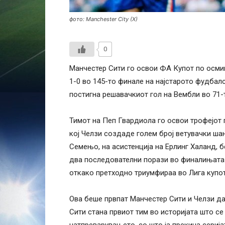
фото: Manchester City (X)
0
Манчестер Сити го освои ФА Купот по осмип
1-0 во 145-то финале на најстарото фудба
постигна решавачкиот гол на Вембли во 71-
Тимот на Пеп Гвардиола го освои трофејот 
кој Челзи создаде голем број ветувачки шан
Семењо, на асистенција на Ерлинг Халанд, б
два последователни порази во финалињата и
откако претходно триумфираа во Лига купот
Ова беше првпат Манчестер Сити и Челзи да
Сити стана првиот тим во историјата што с