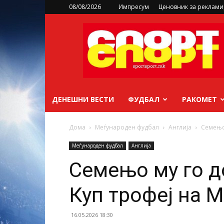
08/08/2026
Импресум
Ценовник за реклам
sportsport.mk
ДЕНЕШНИ ВЕСТИ
ФУДБАЛ
РАКОМЕТ
Дома
Меѓународен фудбал
Англија
Семењо
Меѓународен фудбал
Англија
Семењо му го д
Куп трофеј на 
16.05.2026 18:30