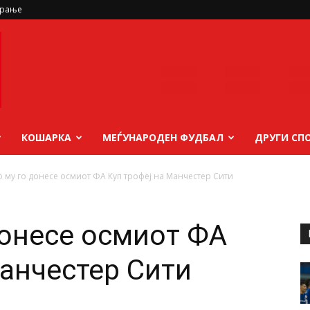
ирање
КОШАРКА
МЕЃУНАРОДЕН ФУДБАЛ
ДРУГИ СП
 му го донесе осмиот ФА Куп трофеј на Манчестер Сити
онесе осмиот ФА
Манчестер Сити