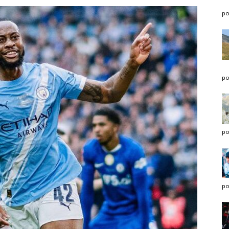
po
po
po
po