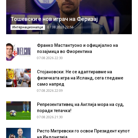
Тошевски е нов играч на Феризај
07.08.2026 22:54
Интернационалци
Франко Мастантуоно и официјално на
позајмица во Фиорентина
07.08.2026 22:30
Стојановски: Не се адаптиравме на
физичката игра на Исланд, сега гледаме
само напред
07.08.2026 22:09
Репрезентативец на Англија мора на суд,
поради тепачка!
07.08.2026 21:30
Ристо Митревски го освои Президент купот
на Индонезија