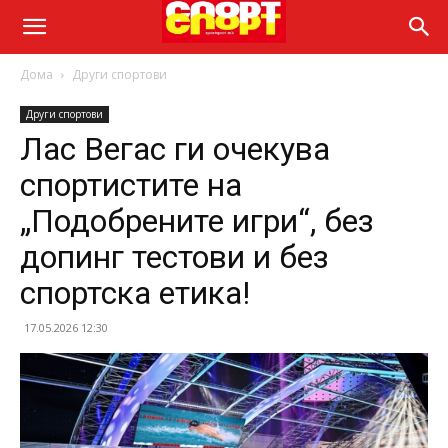
Дома
Други спортови
Други спортови
Лас Вегас ги очекува
спортистите на
„Подобрените игри“, без
допинг тестови и без
спортска етика!
17.05.2026 12:30