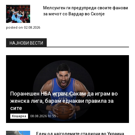
Мелсунген ги предупреди своите фанови
за мечот со Вардар во Скопје
posted on 02.08.2026
НAЈНОВИ ВЕСТИ
Поранешен НБА играч: Сакам да играм во
женска лига, барам еднакви правила за
сите
08.08.2026 10:55
Кошарка
Еден од најголемите стадиони во Украина