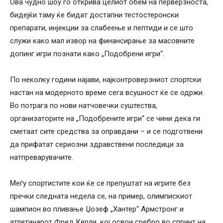
Ова чудно шоу го открива целиот обем на перверзноста,
бидејќи таму ќе бидат достапни тестостеронски
препарати, инјекции за слабеење и пептиди и се што
служи како мал извор на финансирање за масовните
допинг игри познати како „Подобрени игри“.
По неколку години најави, најконтроверзниот спортски
настан на модерното време сега всушност ќе се одржи.
Во потрага по нови натчовечки суштества,
организаторите на „Подобрените игри“ се чини дека ги
сметаат сите средства за оправдани – и се подготвени
да прифатат сериозни здравствени последици за
натпреварувачите.
Меѓу спортистите кои ќе се препуштат на игрите без
пречки следната недела се, на пример, олимпискиот
шампион во пливање Џозеф „Хантер“ Армстронг и
атлетичарот Фред Керли, кој освои сребро во спринт на