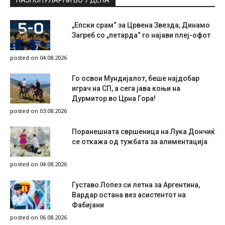
„Епски срам“ за Црвена Звезда, Динамо
Загреб со „петарда“ го најави плеј-офот
posted on 04.08.2026
Го освои Мундијалот, беше најдобар
играч на СП, а сега јава коњи на
Дурмитор во Црна Гора!
posted on 03.08.2026
Поранешната свршеница на Лука Дончиќ
се откажа од тужбата за алиментација
posted on 04.08.2026
Густаво Лопез си летна за Аргентина,
Вардар остана вез асистентот на
Фабијани
posted on 06.08.2026