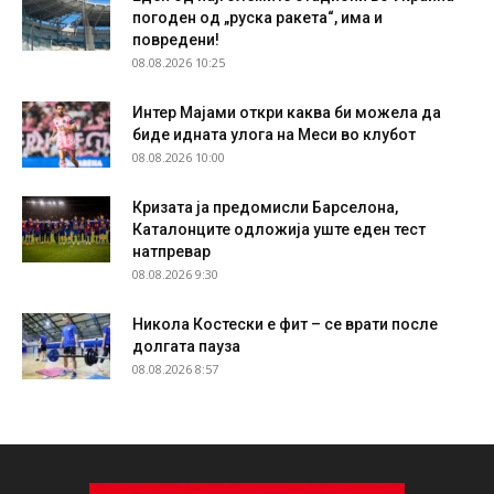
погоден од „руска ракета“, има и
повредени!
08.08.2026 10:25
Интер Мајами откри каква би можела да
биде идната улога на Меси во клубот
08.08.2026 10:00
Кризата ја предомисли Барселона,
Каталонците одложија уште еден тест
натпревар
08.08.2026 9:30
Никола Костески е фит – се врати после
долгата пауза
08.08.2026 8:57