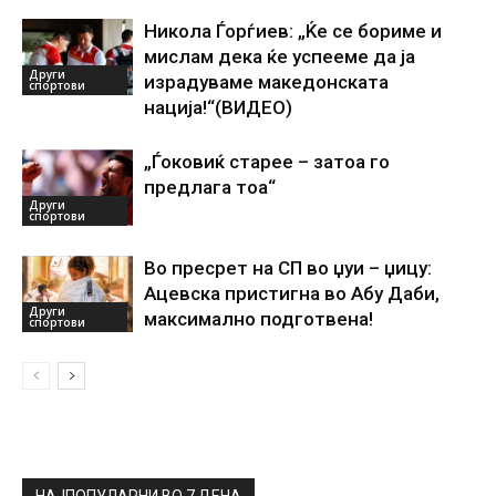
Никола Ѓорѓиев: „Ќе се бориме и
мислам дека ќе успееме да ја
Други
израдуваме македонската
спортови
нација!“(ВИДЕО)
„Ѓоковиќ старее – затоа го
предлага тоа“
Други
спортови
Во пресрет на СП во џуи – џицу:
Ацевска пристигна во Абу Даби,
Други
максимално подготвена!
спортови
НАЈПОПУЛАРНИ ВО 7 ДЕНА