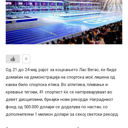
0
Од 21 до 24 мај, рајот за коцкањето Лас Вегас, ќе биде
домаќин на демонстрација на спортска моќ лишена од
каква било спортска етика. Во атлетика, пливање и
кревање тегови, 41 спортист ќе се натпреваруваат во
девет дисциплини, бркајќи нови рекорди. Наградниот
фонд од 500.000 долари се доделува по настан, со
дополнителни 1 милион долари за секој светски рекорд.