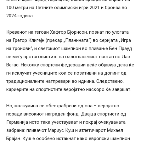
100 метри на Летните олимписки игри 2021 и бронза во
2024 година.
Кревачот на тегови Хафтор Бјорнсон, познат по улогата
на Грегор Клигејн (прекар „Планината“) во серијата „Игра
на тронови“, и светскиот шампион во пливање Бен Прауд
се меѓу протагонистите на озлогласениот настан во Лас
Вегас. Неколку спортски федерации веќе објавија дека ќе
ги исклучат учесниците кои се позитивни на допинг од
традиционалните натпревари во иднина. Следствено,
кариерите на спортистите веројатно наскоро ќе завршат.
Но, малкумина се обесхрабрени од ова – веројатно
поради високиот награден фонд. Двајца спортисти од
Германија исто така учествуваат и покрај очекуваната
забрана: пливачот Мариус Куш и атлетичарот Михаел
Брајан. Куш е особено истакнат како европски шампион