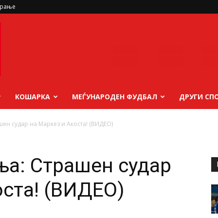
ирање
КОШАРКА
МЕЃУНАРОДЕН ФУДБАЛ
ДРУГИ СП
шен судар на Маркез и Акоста! (ВИДЕО)
ња: Страшен судар
оста! (ВИДЕО)