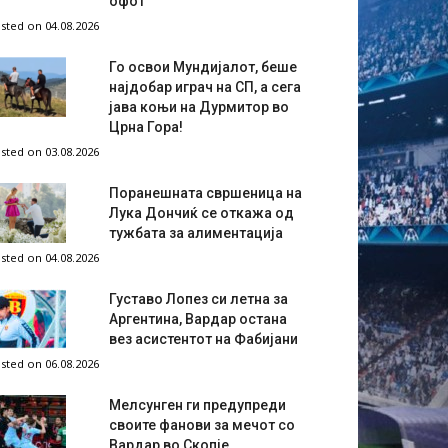
офот
sted on 04.08.2026
Го освои Мундијалот, беше
најдобар играч на СП, а сега
јава коњи на Дурмитор во
Црна Гора!
sted on 03.08.2026
Поранешната свршеница на
Лука Дончиќ се откажа од
тужбата за алиментација
sted on 04.08.2026
Густаво Лопез си летна за
Аргентина, Вардар остана
вез асистентот на Фабијани
sted on 06.08.2026
Мелсунген ги предупреди
своите фанови за мечот со
Вардар во Скопје