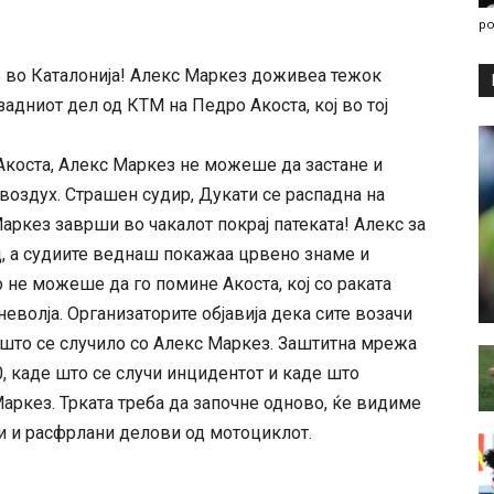
po
П во Каталонија! Алекс Маркез доживеа тежок
задниот дел од КТМ на Педро Акоста, кој во тој
Акоста, Алекс Маркез не можеше да застане и
воздух. Страшен судир, Дукати се распадна на
аркез заврши во чакалот покрај патеката! Алекс за
д, а судиите веднаш покажаа црвено знаме и
 не можеше да го помине Акоста, кој со раката
еволја. Организаторите објавија дека сите возачи
е што се случило со Алекс Маркез. Заштитна мрежа
 каде што се случи инцидентот и каде што
Маркез. Трката треба да започне одново, ќе видиме
ци и расфрлани делови од мотоциклот.