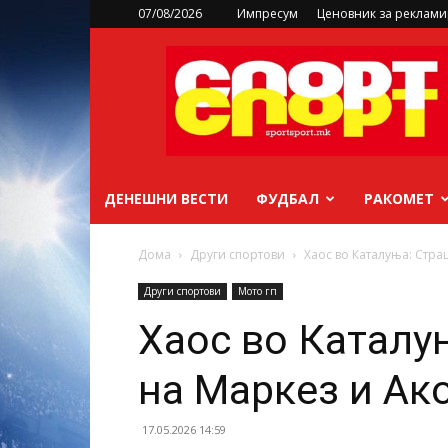
07/08/2026
Импресум
Ценовник за реклам
sportsport.mk
ДЕНЕШНИ ВЕСТИ
ФУДБАЛ
РАКОМЕТ
Дома
Други спортови
Хаос во Каталуња: Стра
Други спортови
Мото гп
Хаос во Каталу
на Маркез и Ак
17.05.2026 14:59