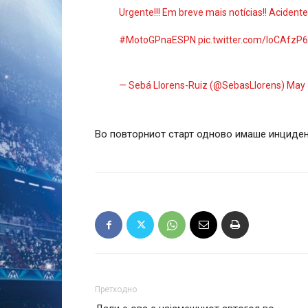
Urgente!!! Em breve mais notícias!! Aciden
#MotoGPnaESPN
pic.twitter.com/loCAfz
— Sebá Llorens-Ruiz (@SebasLlorens)
May 
Во повторниот старт одново имаше инцидент,
Претходно