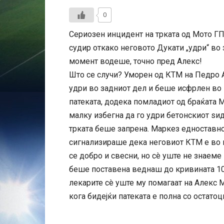
0
Сериозен инцидент на трката од Мото Г
судир откако неговото Дукати „удри“ во 
момент водеше, точно пред Алекс!
Што се случи? Уморен од КТМ на Педро 
удри во задниот дел и беше исфрлен во 
патеката, додека помладиот од браќата М
малку избегна да го удри бетонскиот ѕи
трката беше запрена. Маркез едноставно
сигнализираше дека неговиот КТМ е во н
се добро и свесни, но сè уште не знаем
беше поставена веднаш до кривината 10,
лекарите сè уште му помагаат на Алекс 
кога бидејќи патеката е полна со остато