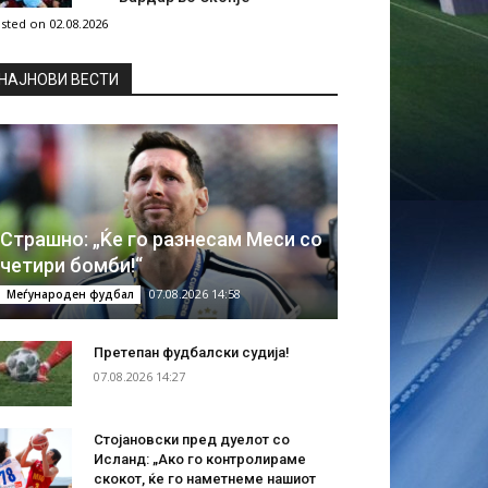
sted on 02.08.2026
НAЈНОВИ ВЕСТИ
Страшно: „Ќе го разнесам Меси со
четири бомби!“
07.08.2026 14:58
Меѓународен фудбал
Претепан фудбалски судија!
07.08.2026 14:27
Стојановски пред дуелот со
Исланд: „Ако го контролираме
скокот, ќе го наметнеме нашиот