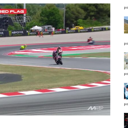
po
po
po
po