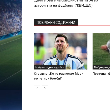
Дали е ова е најсмешниот автогол во
историјата на фудбалот?!(ВИДЕО)
ПОВРЗАНИ СОДРЖИНИ
Меѓународен фудбал
Меѓународе
Страшно: „Ќе го разнесам Меси
Претепан ф
со четири бомби!“