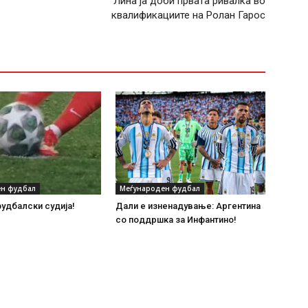
Лина ја доби првата ривалка во
квалификациите на Ролан Гарос
н фудбал
Меѓународен фудбал
удбалски судија!
Дали е изненадување: Аргентина
со поддршка за Инфантино!