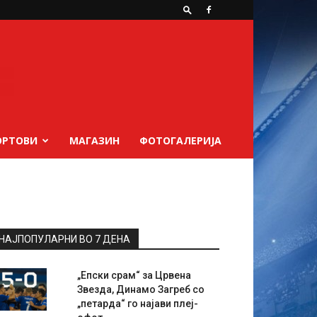
ОРТОВИ
МАГАЗИН
ФОТОГАЛЕРИЈА
НАЈПОПУЛАРНИ ВО 7 ДЕНА
„Епски срам“ за Црвена
Звезда, Динамо Загреб со
„петарда“ го најави плеј-