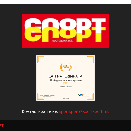
Контактирајте не:
sportsport@sportsport.mk
ET