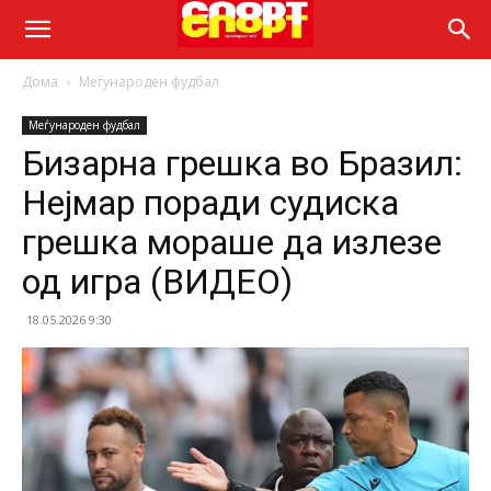
Дома
Меѓународен фудбал
Меѓународен фудбал
Бизарна грешка во Бразил:
Нејмар поради судиска
грешка мораше да излезе
од игра (ВИДEO)
18.05.2026 9:30