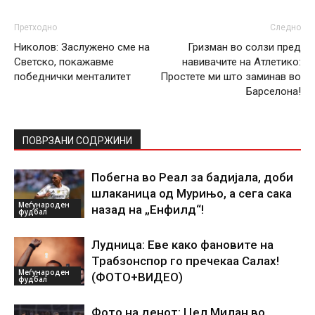
Претходно
Следно
Николов: Заслужено сме на
Гризман во солзи пред
Светско, покажавме
навивачите на Атлетико:
победнички менталитет
Простете ми што заминав во
Барселона!
ПОВРЗАНИ СОДРЖИНИ
Побегна во Реал за бадијала, доби
шлаканица од Мурињо, а сега сака
Меѓународен
назад на „Енфилд“!
фудбал
Лудница: Еве како фановите на
Трабзонспор го пречекаа Салах!
Меѓународен
(ФОТО+ВИДЕО)
фудбал
Фото на денот: Цел Милан во