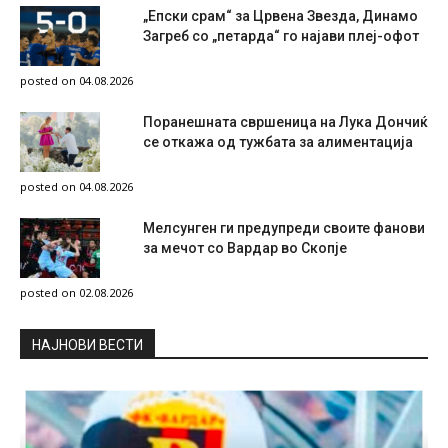
„Епски срам“ за Црвена Звезда, Динамо
Загреб со „петарда“ го најави плеј-офот
posted on 04.08.2026
Поранешната свршеница на Лука Дончиќ
се откажа од тужбата за алиментација
posted on 04.08.2026
Мелсунген ги предупреди своите фанови
за мечот со Вардар во Скопје
posted on 02.08.2026
НAЈНОВИ ВЕСТИ