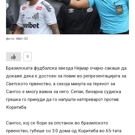
фото: Welt (X)
0
Бразилската фудбалска ѕвезда Нејмар очајно сакаше да
докаже дека е достоен за повик во репрезентацијата за
Светското првенство, а секоја минута на теренот за
Сантос е многу важна за него. Сепак, бизарна судиска
грешка го принуди да го напушти натпреварот против
Коритиба.
Сантос, кој се бори за опстанок во бразилското
првенство, губеше со 3:0 дома од Коритиба во 65-тата