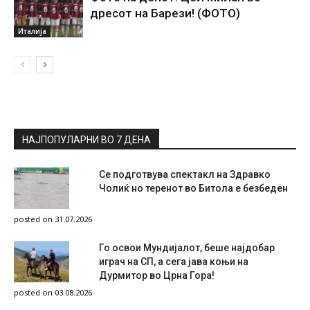
дресот на Барези! (ФОТО)
Италија
НАЈПОПУЛАРНИ ВО 7 ДЕНА
Се подготвува спектакл на Здравко
Чолиќ но теренот во Битола е безбеден
posted on 31.07.2026
Го освои Мундијалот, беше најдобар
играч на СП, а сега јава коњи на
Дурмитор во Црна Гора!
posted on 03.08.2026