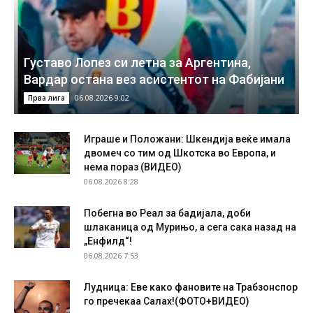
Густаво Лопез си летна за Аргентина,
Вардар остана вез асистентот на Фабијани
06.08.2026 9:02
Прва лига
Играше и Положани: Шкендија веќе имала
двомеч со тим од Шкотска во Европа, и
нема пораз (ВИДЕО)
06.08.2026 8:28
Побегна во Реал за бадијала, доби
шлаканица од Мурињо, а сега сака назад на
„Енфилд“!
06.08.2026 7:53
Лудница: Еве како фановите на Трабзонспор
го пречекаа Салах!(ФОТО+ВИДЕО)