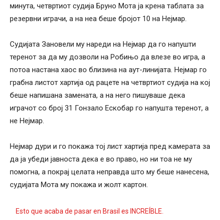
минута, четвртиот судија Бруно Мота ја крена таблата за
резервни играчи, а на неа беше бројот 10 на Нејмар.
Судијата Зановели му нареди на Нејмар да го напушти
теренот за да му дозволи на Робињо да влезе во игра, а
потоа настана хаос во близина на аут-линијата. Нејмар го
грабна листот хартија од рацете на четвртиот судија на кој
беше напишана замената, а на него пишуваше дека
играчот со број 31 Гонзало Ескобар го напушта теренот, а
не Нејмар.
Нејмар дури и го покажа тој лист хартија пред камерата за
да ја убеди јавноста дека е во право, но ни тоа не му
помогна, а покрај целата неправда што му беше нанесена,
судијата Мота му покажа и жолт картон.
Esto que acaba de pasar en Brasil es INCREÍBLE.