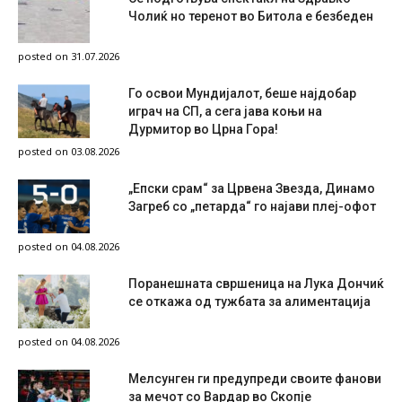
Чолиќ но теренот во Битола е безбеден
posted on 31.07.2026
Го освои Мундијалот, беше најдобар
играч на СП, а сега јава коњи на
Дурмитор во Црна Гора!
posted on 03.08.2026
„Епски срам“ за Црвена Звезда, Динамо
Загреб со „петарда“ го најави плеј-офот
posted on 04.08.2026
Поранешната свршеница на Лука Дончиќ
се откажа од тужбата за алиментација
posted on 04.08.2026
Мелсунген ги предупреди своите фанови
за мечот со Вардар во Скопје