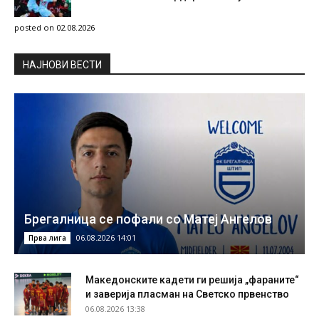
posted on 02.08.2026
НAЈНОВИ ВЕСТИ
Брегалница се пофали со Матеј Ангелов
06.08.2026 14:01
Прва лига
Македонските кадети ги решија „фараните“
и заверија пласман на Светско првенство
06.08.2026 13:38