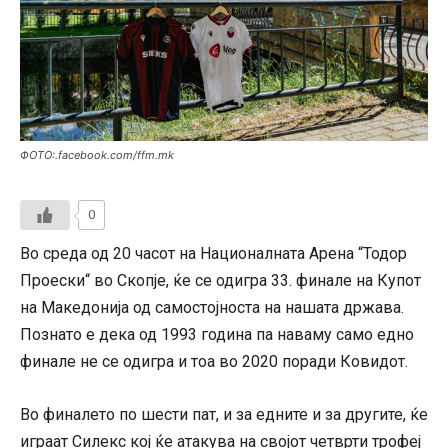
ФОТО:.facebook.com/ffm.mk
0
Во среда од 20 часот на Националната Арена “Тодор
Проески“ во Скопје, ќе се одигра 33. финале на Купот
на Македонија од самостојноста на нашата држава.
Познато е дека од 1993 година па наваму само едно
финале не се одигра и тоа во 2020 поради Ковидот.
Во финалето по шести пат, и за едните и за другите, ќе
играат Силекс кој ќе атакува на својот четврти трофеј