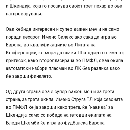
и Шкендија, која го посакува својот трет пехар во ова
натпреварување.
Ова ќебиде интересен и супер важен меч и не само
поради пехарот. Имено Силекс ако сака да игра во
Европа, во квалификациите во Лигата на
Конференции, ќе мора да слави. Шкендија го нема тој
притисок, како второпласирана во ПМФЛ, оваа екипа
автоматски избори пласман во ЛК без разлика како
ќе заврши финалето.
Од друга страна ова е супер важен меч и за трета
страна, за трета екипа. Имено Струга ТЛ која сезоната
во ПМФЛ ќе ја заврши како трета, ќе “навива“ за
Шкендија, само со победа на тетовци екипата на
Бледи Шкемби ќе игра во фудбалска Европа.