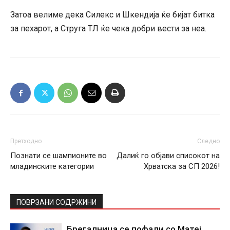
Затоа велиме дека Силекс и Шкендија ќе бијат битка
за пехарот, а Струга ТЛ ќе чека добри вести за неа.
Претходно
Следно
Познати се шампионите во
Далиќ го објави списокот на
младинските категории
Хрватска за СП 2026!
ПОВРЗАНИ СОДРЖИНИ
Брегалница се пофали со Матеј