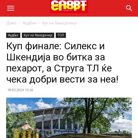
Дома
Фудбал
Куп на Македонија
Фудбал
Куп на Македонија
ТОП
Куп финале: Силекс и
Шкендија во битка за
пехарот, а Струга ТЛ ќе
чека добри вести за неа!
18.05.2026 13:20