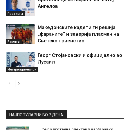
Ангелов
Прва лига
Македонските кадети ги решија
„фараните“ и заверија пласман на
Светско првенство
Ракомет
Георг Стојановски и официјално во
Лусаил
Интернационалци
НАЈПОПУЛАРНИ ВО 7 ДЕНА
Се подготвува спектакл на Здравко