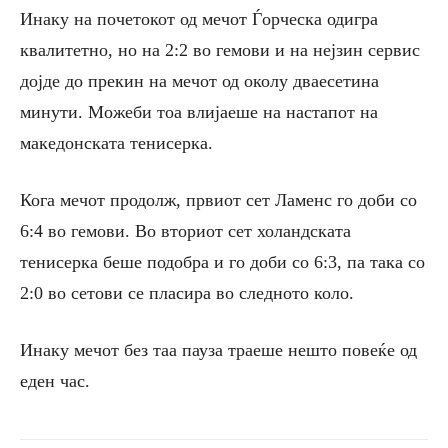
Инаку на почетокот од мечот Ѓорческа одигра
квалитетно, но на 2:2 во гемови и на нејзин сервис
дојде до прекин на мечот од околу дваесетина
минути. Можеби тоа влијаеше на настапот на
македонската тенисерка.
Кога мечот продолж, првиот сет Ламенс го доби со
6:4 во гемови. Во вториот сет холандската
тенисерка беше подобра и го доби со 6:3, па така со
2:0 во сетови се пласира во следното коло.
Инаку мечот без таа пауза траеше нешто повеќе од
еден час.