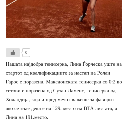
0
Нашата најдобра тенисерка, Лина Ѓорческа уште на
стартот од квалификациите за настап на Ролан
Гарос е поразена. Македонската тенисерка со 0:2 во
сетови е поразена од Сузан Ламенс, тенисерка од
Холандија, која и пред мечот важеше за фаворит
ако се знае дека е на 129. место на ВТА листата, а
Лина на 191.место.