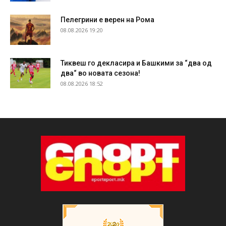
Пелегрини е верен на Рома
08.08.2026 19:20
Тиквеш го декласира и Башкими за “два од
два“ во новата сезона!
08.08.2026 18:52