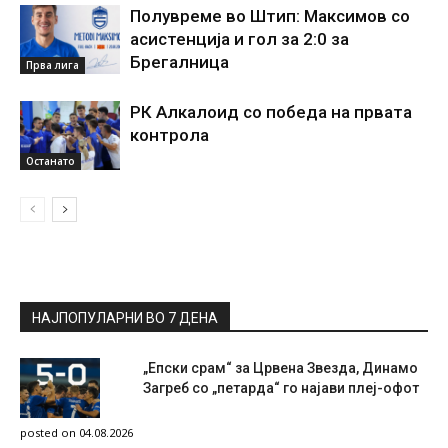
Полувреме во Штип: Максимов со
асистенција и гол за 2:0 за
Брегалница
Прва лига
РК Алкалоид со победа на првата
контрола
Останато
НАЈПОПУЛАРНИ ВО 7 ДЕНА
„Епски срам“ за Црвена Звезда, Динамо
Загреб со „петарда“ го најави плеј-офот
posted on 04.08.2026