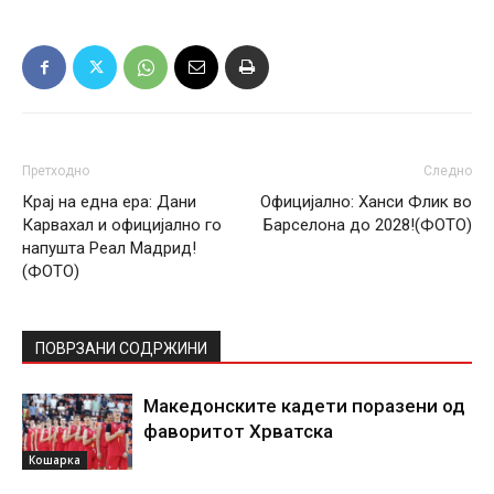
Претходно
Следно
Крај на една ера: Дани
Официјално: Ханси Флик во
Карвахал и официјално го
Барселона до 2028!(ФОТО)
напушта Реал Мадрид!
(ФОТО)
ПОВРЗАНИ СОДРЖИНИ
Македонските кадети поразени од
фаворитот Хрватска
Кошарка