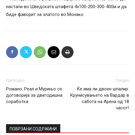
настапи во Шведската штафета 4х100-200-300-400м и да
биде фаворит за златото во Монако.
Претходно
Следно
Романо: Реал и Мурињо се
Ќе има ли двоен шпалир:
договорија за двегодишна
Крунисувањето на Вардар в
соработка
сабота на Арена од 18
часот!
ПОВРЗАНИ СОДРЖИНИ