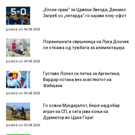
„Епски срам“ за Црвена Звезда, Динамо
Загреб со „петарда“ го најави плеј-офот
posted on 04.08.2026
Поранешната свршеница на Лука Дончиќ
се откажа од тужбата за алиментација
posted on 04.08.2026
Густаво Лопез си летна за Аргентина,
Вардар остана вез асистентот на
Фабијани
posted on 06.08.2026
Го освои Мундијалот, беше најдобар
играч на СП, а сега јава коњи на
Дурмитор во Црна Гора!
posted on 03.08.2026