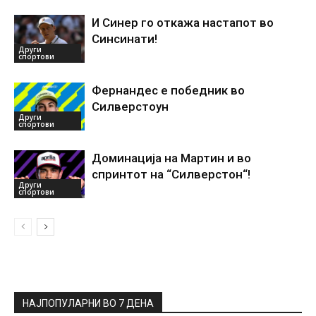
И Синер го откажа настапот во
Синсинати!
Други
спортови
Фернандес е победник во
Силверстоун
Други
спортови
Доминација на Мартин и во
спринтот на “Силверстон“!
Други
спортови
НАЈПОПУЛАРНИ ВО 7 ДЕНА