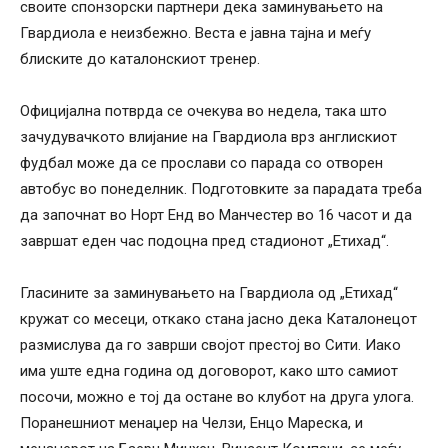
своите спонзорски партнери дека заминувањето на
Гвардиола е неизбежно. Веста е јавна тајна и меѓу
блиските до каталонскиот тренер.
Официјална потврда се очекува во недела, така што
зачудувачкото влијание на Гвардиола врз англискиот
фудбал може да се прослави со парада со отворен
автобус во понеделник. Подготовките за парадата треба
да започнат во Норт Енд во Манчестер во 16 часот и да
завршат еден час подоцна пред стадионот „Етихад“.
Гласините за заминувањето на Гвардиола од „Етихад“
кружат со месеци, откако стана јасно дека Каталонецот
размислува да го заврши својот престој во Сити. Иако
има уште една година од договорот, како што самиот
посочи, можно е тој да остане во клубот на друга улога.
Поранешниот менаџер на Челзи, Енцо Мареска, и