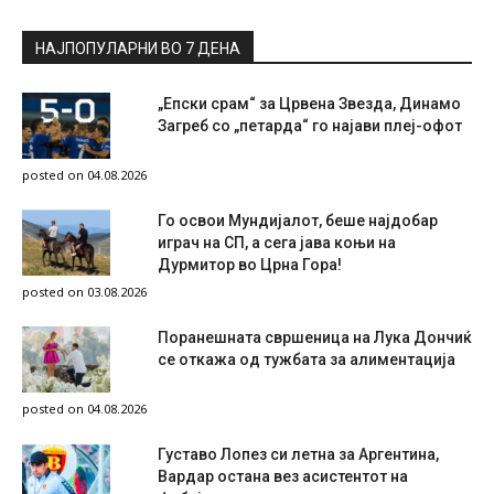
НАЈПОПУЛАРНИ ВО 7 ДЕНА
„Епски срам“ за Црвена Звезда, Динамо
Загреб со „петарда“ го најави плеј-офот
posted on 04.08.2026
Го освои Мундијалот, беше најдобар
играч на СП, а сега јава коњи на
Дурмитор во Црна Гора!
posted on 03.08.2026
Поранешната свршеница на Лука Дончиќ
се откажа од тужбата за алиментација
posted on 04.08.2026
Густаво Лопез си летна за Аргентина,
Вардар остана вез асистентот на