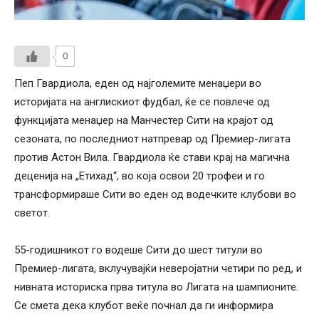
0
Пеп Гвардиола, еден од најголемите менаџери во
историјата на англискиот фудбал, ќе се повлече од
функцијата менаџер на Манчестер Сити на крајот од
сезоната, по последниот натпревар од Премиер-лигата
против Астон Вила. Гвардиола ќе стави крај на магична
деценија на „Етихад“, во која освои 20 трофеи и го
трансформираше Сити во еден од водечките клубови во
светот.
55-годишникот го водеше Сити до шест титули во
Премиер-лигата, вклучувајќи неверојатни четири по ред, и
нивната историска прва титула во Лигата на шампионите.
Се смета дека клубот веќе почнал да ги информира