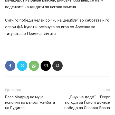
менаџерот на Баерн Минхен, Винсент Компани, се меѓу
водечките кандидати за негова замена.
Сити го победи Челзи со 1-0 на „Вембли“ во саботата и го
освои ФА Купот и останува во игра со Арсенал за
титулата во Премиер-лигата.
Претходно
Следно
Реал Мадрид не му ја
„Внук на дедо“ – Георг
исполни во целост желбата
погоди за Ѓоко и донесе
на Рудигер
победа за Спартак Варна