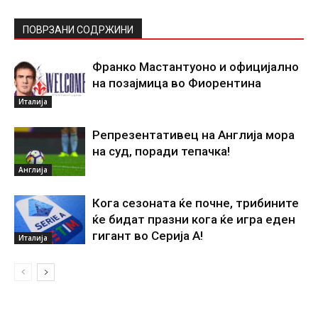
ПОВРЗАНИ СОДРЖИНИ
Франко Мастантуоно и официјално
на позајмица во Фиорентина
Италија
Репрезентативец на Англија мора
на суд, поради тепачка!
Англија
Кога сезоната ќе почне, трибините
ќе бидат празни кога ќе игра еден
гигант во Серија А!
Италија