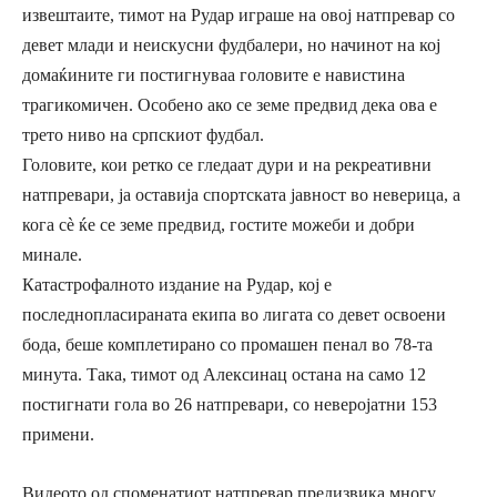
извештаите, тимот на Рудар играше на овој натпревар со
девет млади и неискусни фудбалери, но начинот на кој
домаќините ги постигнуваа головите е навистина
трагикомичен. Особено ако се земе предвид дека ова е
трето ниво на српскиот фудбал.
Головите, кои ретко се гледаат дури и на рекреативни
натпревари, ја оставија спортската јавност во неверица, а
кога сè ќе се земе предвид, гостите можеби и добри
минале.
Катастрофалното издание на Рудар, кој е
последнопласираната екипа во лигата со девет освоени
бода, беше комплетирано со промашен пенал во 78-та
минута. Така, тимот од Алексинац остана на само 12
постигнати гола во 26 натпревари, со неверојатни 153
примени.
Видеото од споменатиот натпревар предизвика многу