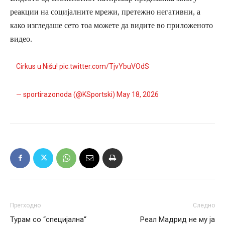
реакции на социјалните мрежи, претежно негативни, а
како изгледаше сето тоа можете да видите во приложеното
видео.
Cirkus u Nišu!
pic.twitter.com/TjvYbuVOdS
— sportirazonoda (@KSportski)
May 18, 2026
Претходно
Следно
Турам со “специјална“
Реал Мадрид не му ја