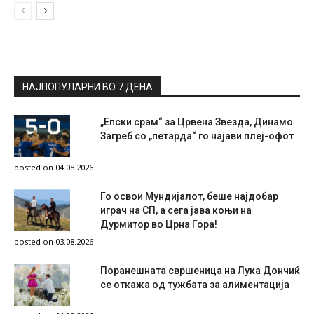
НАЈПОПУЛАРНИ ВО 7 ДЕНА
„Епски срам“ за Црвена Звезда, Динамо
Загреб со „петарда“ го најави плеј-офот
posted on 04.08.2026
Го освои Мундијалот, беше најдобар
играч на СП, а сега јава коњи на
Дурмитор во Црна Гора!
posted on 03.08.2026
Поранешната свршеница на Лука Дончиќ
се откажа од тужбата за алиментација