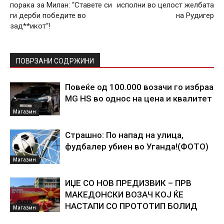
порака за Милан: “Ставете си
исполни во целост желбата
ги дерби победите во
на Рудигер
зад**икот“!
ПОВРЗАНИ СОДРЖИНИ
Повеќе од 100.000 возачи го избраа
MG HS во однос на цена и квалитет
Магазин
Страшно: По напад на улица,
фудбалер убиен во Уганда!(ФОТО)
Магазин
ИЏЕ СО НОВ ПРЕДИЗВИК – ПРВ
МАКЕДОНСКИ ВОЗАЧ КОЈ ЌЕ
НАСТАПИ СО ПРОТОТИП БОЛИД
Магазин