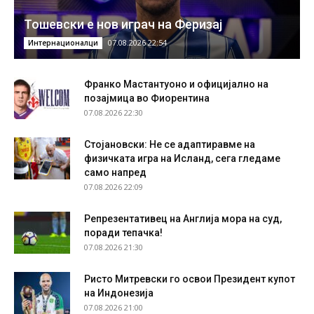
Тошевски е нов играч на Феризај
07.08.2026 22:54
Интернационалци
Франко Мастантуоно и официјално на
позајмица во Фиорентина
07.08.2026 22:30
Стојановски: Не се адаптиравме на
физичката игра на Исланд, сега гледаме
само напред
07.08.2026 22:09
Репрезентативец на Англија мора на суд,
поради тепачка!
07.08.2026 21:30
Ристо Митревски го освои Президент купот
на Индонезија
07.08.2026 21:00