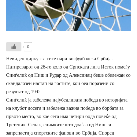
0
Невиден циркуз за сите пари во фудбалска Србија.
Натпреварот од 26-то коло од Српската лига Исток помеѓу
Синѓелиќ од Ниш и Рудар од Алексинац беше обележан со
скандалозен настап на гостите, кои беа поразени со
резултат од 19:0.
Синѓелиќ ја забележа најубедливата победа во историјата
на клубот досега и забележа важна победа во борбата за
првото место, во кое сега има четири бода повеќе од
Трстеник. Сепак, снимките што доаѓаа од Ниш ги
запрепастија спортските фанови во Србија. Според