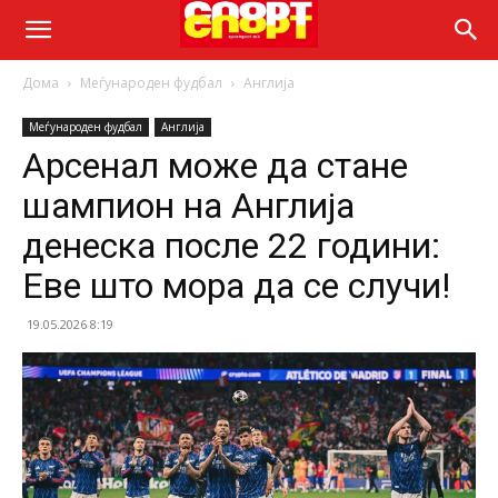
Дома
Меѓународен фудбал
Англија
Меѓународен фудбал
Англија
Арсенал може да стане
шампион на Англија
денеска после 22 години:
Еве што мора да се случи!
19.05.2026 8:19