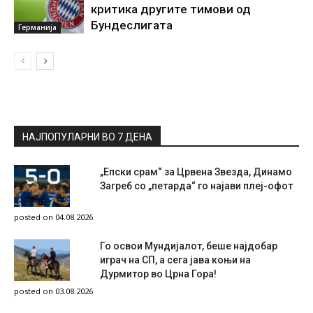
критика другите тимови од
Бундеслигата
Германија
НАЈПОПУЛАРНИ ВО 7 ДЕНА
„Епски срам“ за Црвена Звезда, Динамо
Загреб со „петарда“ го најави плеј-офот
posted on 04.08.2026
Го освои Мундијалот, беше најдобар
играч на СП, а сега јава коњи на
Дурмитор во Црна Гора!
posted on 03.08.2026