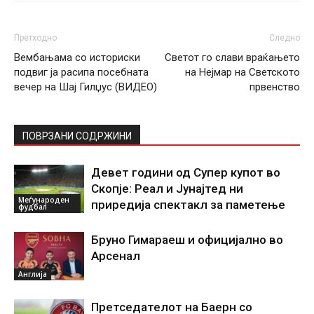
Претходно
Следно
Вембањама со историски
Светот го слави враќањето
подвиг ја расипа посебната
на Нејмар на Светското
вечер на Шај Гилџус (ВИДЕО)
првенство
ПОВРЗАНИ СОДРЖИНИ
Девет години од Супер купот во
Скопје: Реал и Јунајтед ни
Меѓународен
приредија спектакл за паметење
фудбал
Бруно Гимараеш и официјално во
Арсенал
Англија
Претседателот на Баерн со