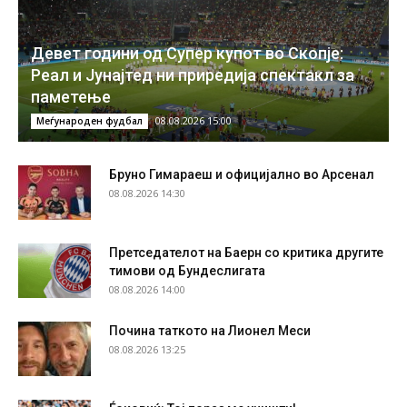
Девет години од Супер купот во Скопје:
Реал и Јунајтед ни приредија спектакл за
паметење
08.08.2026 15:00
Меѓународен фудбал
Бруно Гимараеш и официјално во Арсенал
08.08.2026 14:30
Претседателот на Баерн со критика другите
тимови од Бундеслигата
08.08.2026 14:00
Почина таткото на Лионел Меси
08.08.2026 13:25