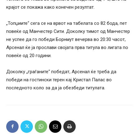
крајот се покажа како конечен резултат.
„Топџиите“ сега се на врвот на табелата со 82 бода, пет
повеќе од Манчестер Сити. Доколку тимот од Манчестер
не успее да го победи Борнмут вечерва во 20:30 часот,
Арсенал ќе ја прослави својата прва титула во лигата по
повеќе од 20 години.
Доколку „граѓаните“ победат, Арсенал ќе треба да
победи на гостински терен кај Кристал Палас во
последното коло за да ја обезбеди титулата.