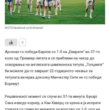
ФОТО:facebook.com/Arsenal/
0
Арсенал го победи Барнли со 1-0 на „Емирати“ во 37-то
коло од Премиер-лигата и се приближи на чекор до
освојување на англиската шампионска титула. „Топџиите“
би можеле да го завршат 22-годишното чекање за
титулата вечерва доколку Манчестер Сити не го победи
Борнмут.
Решавачкиот момент се случи во 37-та минута. Букајо
Сака изведе корнер, а Каи Хаверц се крена и ја испрати
топката со глава во мрежата за водство од 1-0, што на