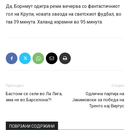
Да, Борнмут одигра реми вечерва со фантастичниот
гол на Крупи, новата ѕвезда на светскиот фудбал, во
таа 39.минута. Халанд израмни во 95.минута.
Претходно
Следно
Бастони се сели во Ла Лига,
Одлична партија на
ама не во Барселона?!
Јакимовски за победа на
Тренто кај Виртус
ПОВРЗАНИ СОДРЖИНИ