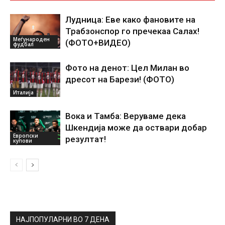
Лудница: Еве како фановите на
Трабзонспор го пречекаа Салах!
Меѓународен
(ФОТО+ВИДЕО)
фудбал
Фото на денот: Цел Милан во
дресот на Барези! (ФОТО)
Италија
Вока и Тамба: Веруваме дека
Шкендија може да оствари добар
Европски
резултат!
купови
НАЈПОПУЛАРНИ ВО 7 ДЕНА