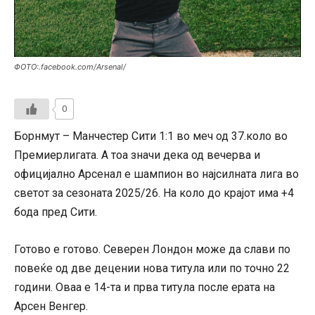
ФОТО:.facebook.com/Arsenal/
0
Борнмут – Манчестер Сити 1:1 во меч од 37.коло во
Премиерлигата. А тоа значи дека од вечерва и
официјално Арсенал е шампион во најсилната лига во
светот за сезоната 2025/26. На коло до крајот има +4
бода пред Сити.
Готово е готово. Северен Лондон може да слави по
повеќе од две децении нова титула или по точно 22
години. Оваа е 14-та и прва титула после ерата на
Арсен Венгер.