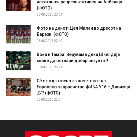
некогашен репрезентативец на Албанија!
(ФОТО)
05.08.2026 23:01
Фото на денот: Цел Милан во дресот на
Барези! (ФОТО)
05.08.2026 22:40
Вока и Тамба: Веруваме дека Шкендија
може да оствари добар резултат!
05.08.2026 22:21
Сѐ е подготвено за почетокот на
Европското првенство ФИБА У16 – Дивизија
„Б“! (ФОТО)
05.08.2026 22:04