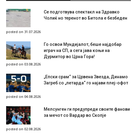
Се подготвува спектакл на Здравко
Чолиќ но теренот во Битола е безбеден
posted on 31.07.2026
Го освои Мундијалот, беше најдобар
играч на СП, а сега јава коњи на
Дурмитор во Црна Гора!
posted on 03.08.2026
„Епски срам“ за Црвена Звезда, Динамо
Загреб со „петарда“ го најави плеј-офот
posted on 04.08.2026
Мелсунген ги предупреди своите фанови
за мечот со Вардар во Скопје
posted on 02.08.2026