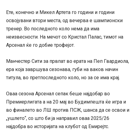
Ете, конечно и Микел Артета го години и години
освојувани втори места, од вечерва е шампионски
тренер. Во последното коло нема да има
неизвесности. На мечот со Кристал Палас, тимот на
Арсенал ќе го добие трофејот.
Манчестер Сити за првпат во ерата на Пеп Гвардиола,
ера која завршува сезонава, губи на ваков начин
титула, во претпоследното коло, но за се има крај.
Оваа сезона Арсенал сепак беше најдобар во
Премиерлигата а на 20 мај во Будимпешта ќе игра и
во финалето во ЛШ против ПСЖ, шанса да се освои и
„ушлето“, со што би ја направил оваа 2025/26
најдобра во историјата на клубот од Емирејтс.