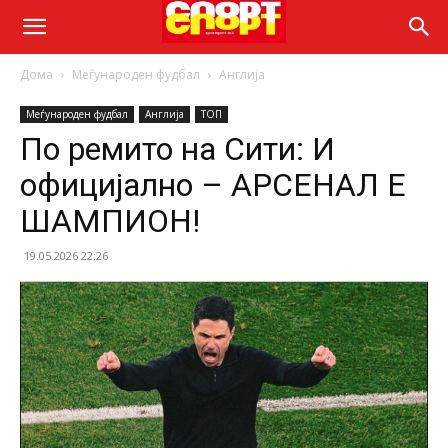
Дома
Меѓународен фудбал
Англија
Меѓународен фудбал
Англија
ТОП
По ремито на Сити: И
официјално – АРСЕНАЛ Е
ШАМПИОН!
19.05.2026 22:26