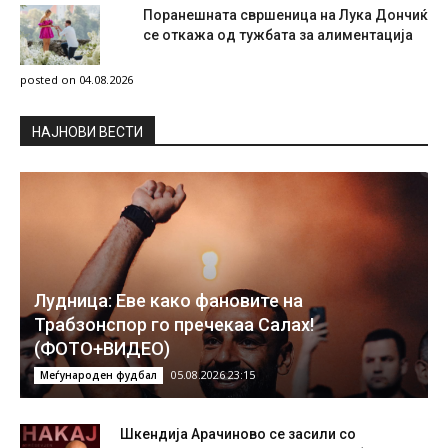
Поранешната свршеница на Лука Дончиќ
се откажа од тужбата за алиментација
posted on 04.08.2026
НAЈНОВИ ВЕСТИ
Лудница: Еве како фановите на
Трабзонспор го пречекаа Салах!
(ФОТО+ВИДЕО)
05.08.2026 23:15
Меѓународен фудбал
Шкендија Арачиново се засили со