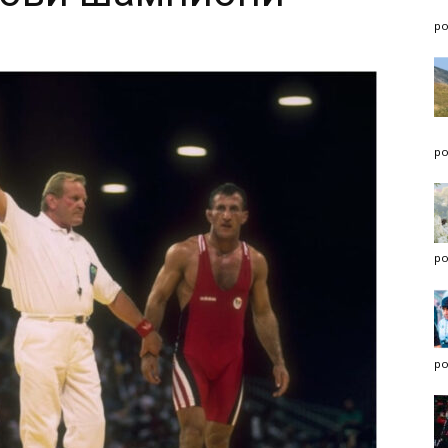
po
po
po
po