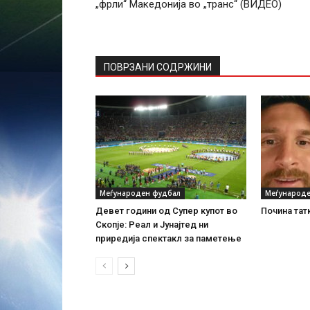
„фрли“ Македонија во „транс“ (ВИДЕО)
ПОВРЗАНИ СОДРЖИНИ
Меѓународен фудбал
Меѓународе
Девет години од Супер купот во
Почина тат
Скопје: Реал и Јунајтед ни
приредија спектакл за паметење