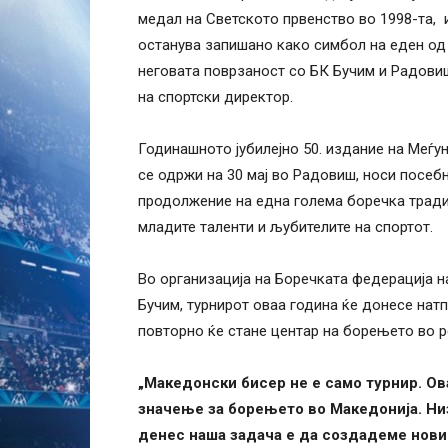
медал на Светското првенство во 1998-та, 
останува запишано како симбол на еден од 
неговата поврзаност со БК Бучим и Радовиш 
на спортски директор.
Годинашното јубилејно 50. издание на Mеѓу
се одржи на 30 мај во Радовиш, носи посебн
продолжение на една голема боречка тради
младите таленти и љубителите на спортот.
Во организација на Боречката федерација 
Бучим, турнирот оваа година ќе донесе натп
повторно ќе стане центар на борењето во р
„Македонски бисер не е само турнир. Ова
значење за борењето во Македонија. Низ
денес наша задача е да создадеме нови