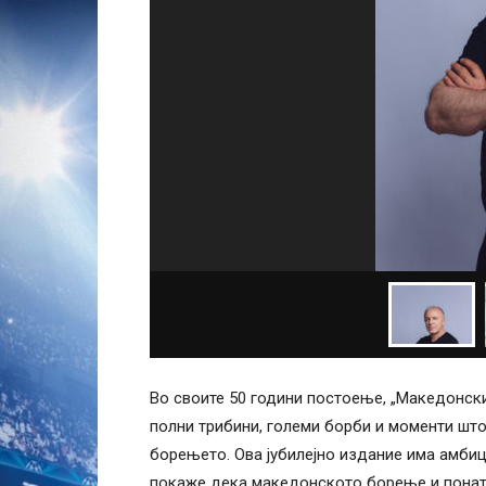
Во своите 50 години постоење, „Македонски
полни трибини, големи борби и моменти што
борењето. Ова јубилејно издание има амбици
покаже дека македонското борење и поната