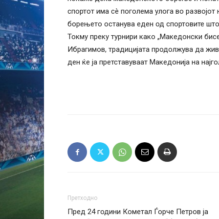
спортот има сè поголема улога во развојот
борењето останува еден од спортовите што 
Токму преку турнири како „Македонски бисе
Ибрагимов, традицијата продолжува да жив
ден ќе ја претставуваат Македонија на најг
Претходно
Пред 24 години Кометал Ѓорче Петров ја