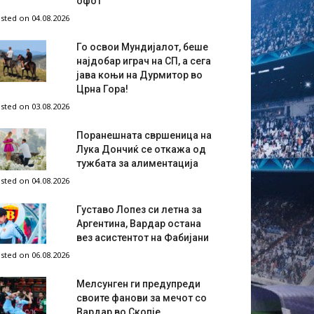
офот
sted on 04.08.2026
Го освои Мундијалот, беше
најдобар играч на СП, а сега
јава коњи на Дурмитор во
Црна Гора!
sted on 03.08.2026
Поранешната свршеница на
Лука Дончиќ се откажа од
тужбата за алиментација
sted on 04.08.2026
Густаво Лопез си летна за
Аргентина, Вардар остана
вез асистентот на Фабијани
sted on 06.08.2026
Мелсунген ги предупреди
своите фанови за мечот со
Вардар во Скопје