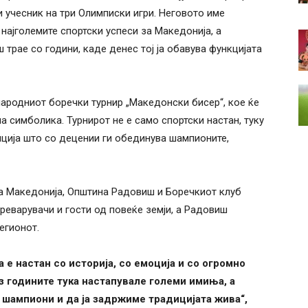
и учесник на три Олимписки игри. Неговото име
најголемите спортски успеси за Македонија, а
трае со години, каде денес тој ја обавува функцијата
народниот боречки турнир „Македонски бисер“, кое ќе
а симболика. Турнирот не е само спортски настан, туку
ција што со децении ги обединува шампионите,
на Македонија, Општина Радовиш и Боречкиот клуб
реварувачи и гости од повеќе земји, а Радовиш
егионот.
 е настан со историја, со емоција и со огромно
 годините тука настапувале големи имиња, а
 шампиони и да ја задржиме традицијата жива“,