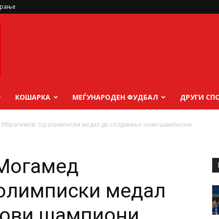
ирање
КОШАРКА
МЕЃУНАРОДЕН ФУДБАЛ
ДРУГИ СП
д Ибрагимов: Од олимписки медал до создавање нови шампиони
 Могамед
 олимписки медал
нови шампиони