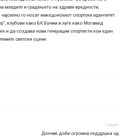
 на младите и градењето на здрави вредности,
најсилно го носат македонскиот спортски идентитет.
р“, клубови како БК Бучим и луѓе како Могамед
ее и да создава нови генерации спортисти кои еден
олемите светски сцени.
Следно
Дончиќ доби огромна поддршка од