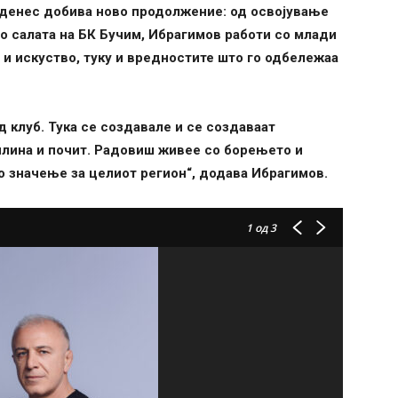
 денес добива ново продолжение: од освојување
 салата на БК Бучим, Ибрагимов работи со млади
 и искуство, туку и вредностите што го одбележаа
 клуб. Тука се создавале и се создаваат
иплина и почит. Радовиш живее со борењето и
мо значење за целиот регион“, додава Ибрагимов.
1
од 3