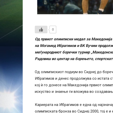
0
Од првиот олимписки медал за Македонија
на Могамед Ибрагимов и БК Бучим продолжув
меѓународниот боречки турнир „Македонски 
Радовиш во центар на борењето, спортскат
Од олимпискиот подиум во Сиднеј до бореч
Ибрагимов и денес продолжува со истата ст
кој ѝ го донесе на Македонија првиот олим
искуство и знаење ги вложува во создавањ
Кариерата на Ибрагимов е една од најзнача
олимписката бронза во Сиднеј 2000, тој е и