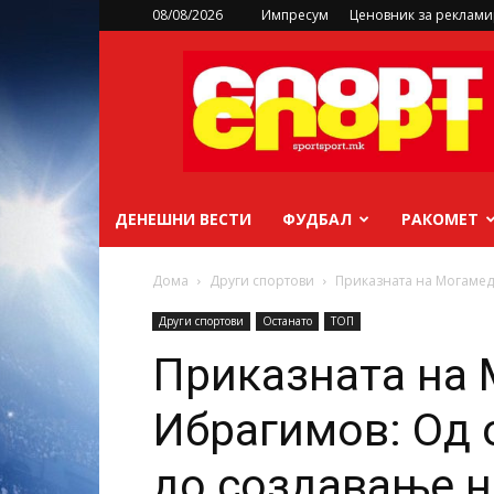
08/08/2026
Импресум
Ценовник за реклам
sportsport.mk
ДЕНЕШНИ ВЕСТИ
ФУДБАЛ
РАКОМЕТ
Дома
Други спортови
Приказната на Могаме
Други спортови
Останато
ТОП
Приказната на
Ибрагимов: Од
до создавање 