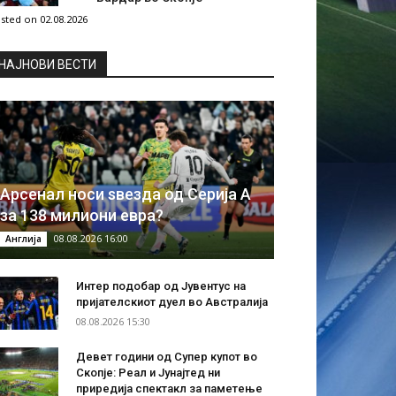
sted on 02.08.2026
НAЈНОВИ ВЕСТИ
Арсенал носи ѕвезда од Серија А
за 138 милиони евра?
08.08.2026 16:00
Англија
Интер подобар од Јувентус на
пријателскиот дуел во Австралија
08.08.2026 15:30
Девет години од Супер купот во
Скопје: Реал и Јунајтед ни
приредија спектакл за паметење