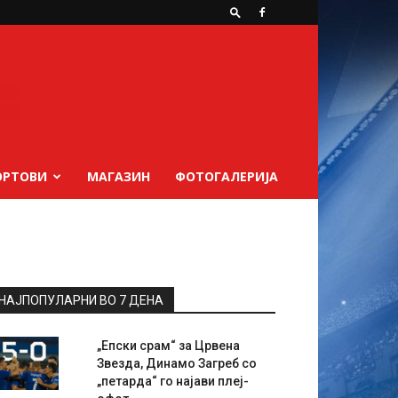
ОРТОВИ
МАГАЗИН
ФОТОГАЛЕРИЈА
НАЈПОПУЛАРНИ ВО 7 ДЕНА
„Епски срам“ за Црвена
Звезда, Динамо Загреб со
„петарда“ го најави плеј-