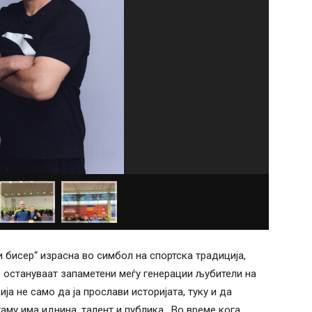
 бисер“ израсна во симбол на спортска традиција,
 остануваат запаметени меѓу генерации љубители на
ја не само да ја прослави историјата, туку и да
му има иднина, талент и публика. Во време кога