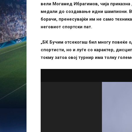
вели Могамед Ибрагимов, чија приказна
медали до создавање идни шампиони. Во
борачи, пренесувајќи им не само техника
неговиот спортски пат.
„БК Бучим отсекогаш бил многу повеќе од
спортисти, но и луѓе со карактер, дисц
токму затоа овој турнир има толку голе