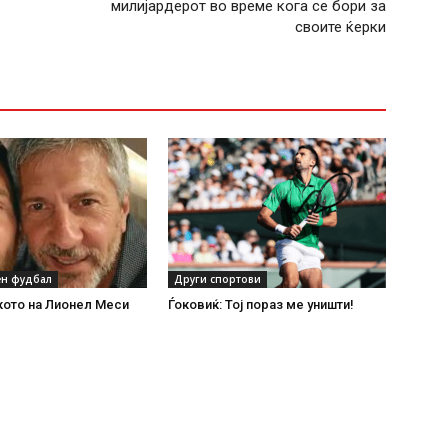
милијардерот во време кога се бори за
своите ќерки
н фудбал
Други спортови
кото на Лионел Меси
Ѓоковиќ: Тој пораз ме уништи!