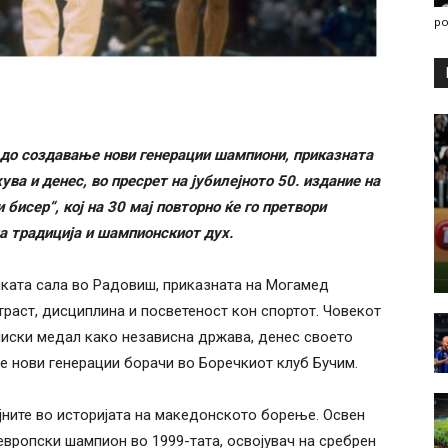
po
 до создавање нови генерации шампиони
,
приказната
а и денес, во пресрет на јубилејното 50. издание на
бисер“, кој на 30 мај повторно ќе го претвори
а традиција и шампионскиот дух.
ката сала во Радовиш, приказната на Могамед
раст, дисциплина и посветеност кон спортот. Човекот
писки медал како независна држава, денес своето
е нови генерации борачи во Боречкиот клуб Бучим.
јните во историјата на македонското борење. Освен
 европски шампион во 1999-тата, освојувач на сребрен