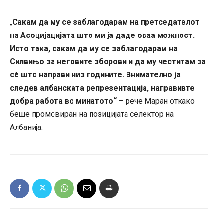
Сакам да му се заблагодарам на претседателот
„
на Асоцијацијата што ми ја даде оваа можност.
Исто така, сакам да му се заблагодарам на
Силвињо за неговите зборови и да му честитам за
сè што направи низ годините. Внимателно ја
следев албанската репрезентација, направивте
добра работа во минатото“
– рече Маран откако
беше промовиран на позицијата селектор на
Албанија.