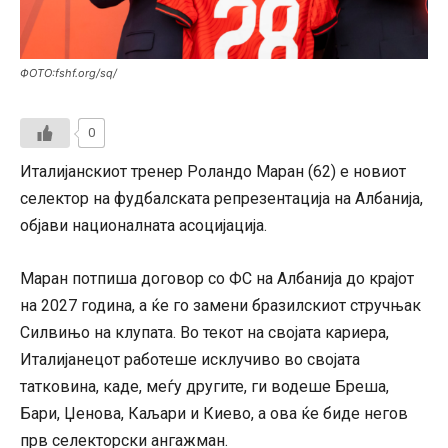
ФОТО:fshf.org/sq/
0
Италијанскиот тренер Роландо Маран (62) е новиот
селектор на фудбалската репрезентација на Албанија,
објави националната асоцијација.
Маран потпиша договор со ФС на Албанија до крајот
на 2027 година, а ќе го замени бразилскиот стручњак
Силвињо на клупата. Во текот на својата кариера,
Италијанецот работеше исклучиво во својата
татковина, каде, меѓу другите, ги водеше Бреша,
Бари, Џенова, Каљари и Киево, а ова ќе биде негов
прв селекторски ангажман.