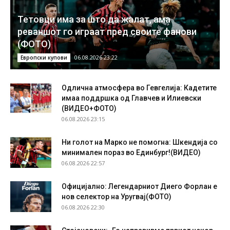
Тетовци има за што да жалат, ама
реваншот го играат пред своите фанови
(ФОТО)
06.08.2026 23:22
Европски купови
Одлична атмосфера во Гевгелија: Кадетите
имаа поддршка од Главчев и Илиевски
(ВИДЕО+ФОТО)
06.08.2026 23:15
Ни голот на Марко не помогна: Шкендија со
минимален пораз во Единбург!(ВИДЕО)
06.08.2026 22:57
Официјално: Легендарниот Диего Форлан е
нов селектор на Уругвај(ФОТО)
06.08.2026 22:30