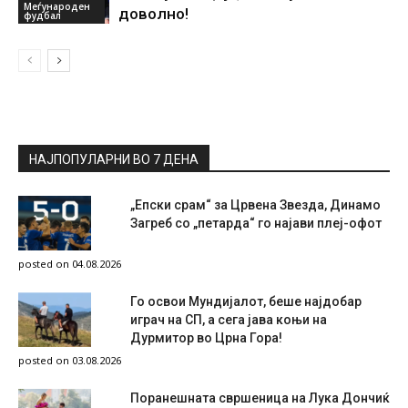
Меѓународен
доволно!
фудбал
НАЈПОПУЛАРНИ ВО 7 ДЕНА
„Епски срам“ за Црвена Звезда, Динамо
Загреб со „петарда“ го најави плеј-офот
posted on 04.08.2026
Го освои Мундијалот, беше најдобар
играч на СП, а сега јава коњи на
Дурмитор во Црна Гора!
posted on 03.08.2026
Поранешната свршеница на Лука Дончиќ