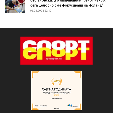
Стојановски: „Го направивме првиот чекор,
сега целосно сме фокусирани на Исланд“
06.08.2026 22:10