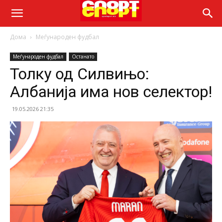
Дома
Меѓународен фудбал
Меѓународен фудбал
Останато
Толку од Силвињо:
Албанија има нов селектор!
19.05.2026 21:35