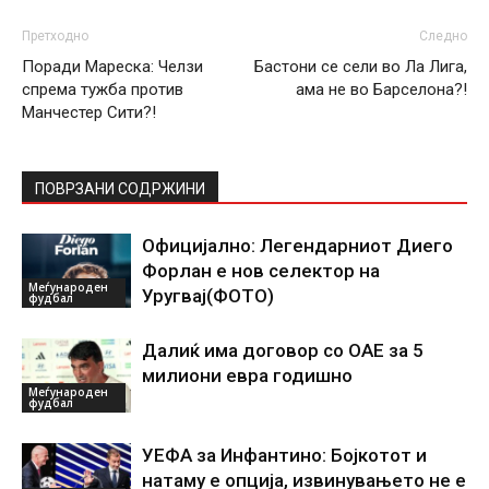
Претходно
Следно
Поради Мареска: Челзи
Бастони се сели во Ла Лига,
спрема тужба против
ама не во Барселона?!
Манчестер Сити?!
ПОВРЗАНИ СОДРЖИНИ
Официјално: Легендарниот Диего
Форлан е нов селектор на
Меѓународен
Уругвај(ФОТО)
фудбал
Далиќ има договор со ОАЕ за 5
милиони евра годишно
Меѓународен
фудбал
УЕФА за Инфантино: Бојкотот и
натаму е опција, извинувањето не е