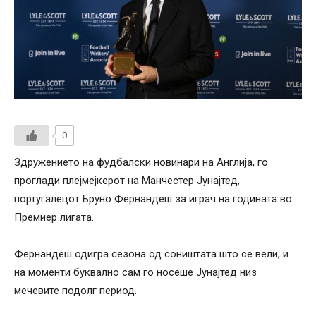
0
Здружението на фудбалски новинари на Англија, го
проглади плејмејкерот на Манчестер Јунајтед,
португалецот Бруно Фернандеш за играч на годината во
Премиер лигата.
Фернандеш одигра сезона од соништата што се вели, и
на моменти буквално сам го носеше Јунајтед низ
мечевите подолг период.