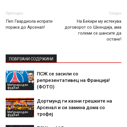
Претходно
Следно
Пеп Гвардиола испрати
На Беќири му истекува
порака до Арсенал!
договорот со Шкендија, ама
големи се шансите да
остане!
ПОВРЗАНИ СОДРЖИНИ
ПСЖ се засили со
репрезентативец на Франција!
Меѓународен
(ФОТО)
фудбал
Дортмунд ги казни грешките на
Арсенал и си замина дома со
Меѓународен
трофеј
фудбал