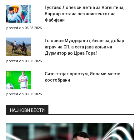
Густаво Лопез си летна за Аргентина,
Вардар остана вез асистентот на
Фабијани
posted on 06.08.2026
Го освои Мундијалот, беше најдобар
играч на СП, а сега јава коњи на
Дурмитор во Црна Гора!
posted on 03.08.2026
Сите стојат простум, Ислами мести
костобрани
posted on 09.08.2026
НAЈНОВИ ВЕСТИ