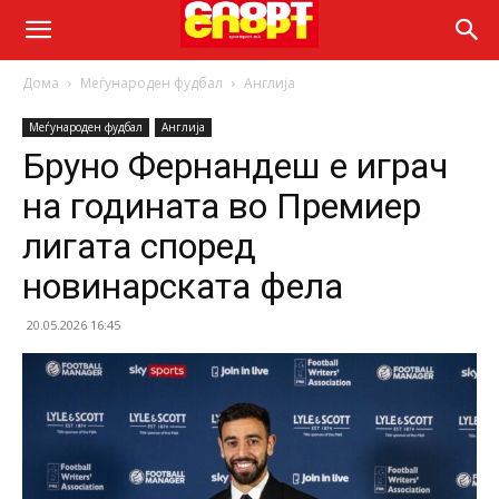
Дома
Меѓународен фудбал
Англија
Меѓународен фудбал
Англија
Бруно Фернандеш е играч
на годината во Премиер
лигата според
новинарската фела
20.05.2026 16:45