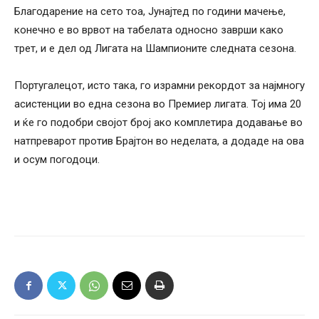
Благодарение на сето тоа, Јунајтед по години мачење,
конечно е во врвот на табелата односно заврши како
трет, и е дел од Лигата на Шампионите следната сезона.
Португалецот, исто така, го израмни рекордот за најмногу
асистенции во една сезона во Премиер лигата. Тој има 20
и ќе го подобри својот број ако комплетира додавање во
натпреварот против Брајтон во неделата, а додаде на ова
и осум погодоци.