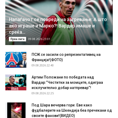
Напаѓачот се повреди на загревање: А што
ако играше и Марко?! Вардар имаше и
среќа…
09.08.2026 23:01
Прва лига
ПСЖ се засили со репрезентативец на
Франција!(ФОТО)
09.08.2026 22:40
Артим Положани по победата над
Вардар:“Честитки за момците, одиграа
исклучително добар натпревар“!
09.08.2026 22:25
Под Шара вечерва гори: Еве како
фудбалерите на Шкендија беа пречекани од
своите фанови!(ВИДЕО)