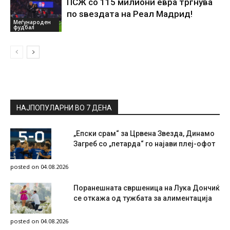
ПСЖ со 115 милиони евра тргнува
по ѕвездата на Реал Мадрид!
Меѓународен
фудбал
НАЈПОПУЛАРНИ ВО 7 ДЕНА
„Епски срам“ за Црвена Звезда, Динамо
Загреб со „петарда“ го најави плеј-офот
posted on 04.08.2026
Поранешната свршеница на Лука Дончиќ
се откажа од тужбата за алиментација
posted on 04.08.2026