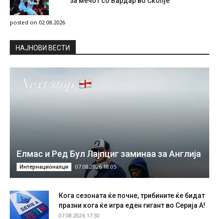
за мечот со Вардар во Скопје
posted on 02.08.2026
НAЈНОВИ ВЕСТИ
Елмас и Ред Бул Лајпциг заминаа за Англија
07.08.2026 18:05
Интернационалци
Кога сезоната ќе почне, трибините ќе бидат
празни кога ќе игра еден гигант во Серија А!
07.08.2026 17:30