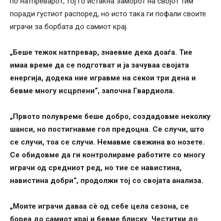
по натпреварот, тој го истакна заморот на својот тим
поради густиот распоред, но исто така ги пофали своите
играчи за борбата до самиот крај.
„Беше тежок натпревар, знаевме дека доаѓа. Тие
имаа време да се подготват и ја зачуваа својата
енергија, додека ние игравме на секои три дена и
бевме многу исцрпени“, започна Гвардиола.
„Првото полувреме беше добро, создадовме неколку
шанси, но постигнавме гол предоцна. Се случи, што
се случи, тоа се случи. Немавме свежина во нозете.
Се обидовме да ги контролираме работите со многу
играчи од средниот ред, но тие се навистина,
навистина добри“, продолжи тој со својата анализа.
„Моите играчи даваа сè од себе цела сезона, се
бореа до самиот крај и бевме блиску. Честитки до