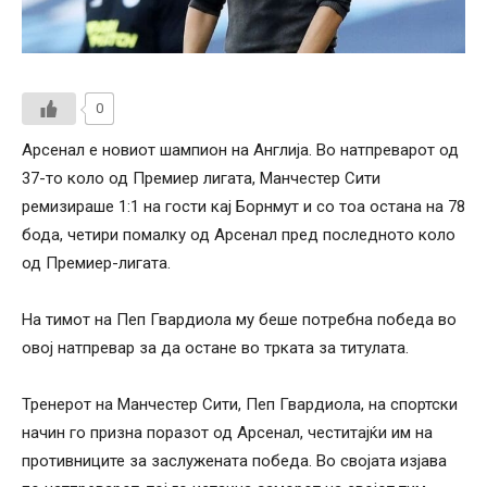
0
Арсенал е новиот шампион на Англија. Во натпреварот од
37-то коло од Премиер лигата, Манчестер Сити
ремизираше 1:1 на гости кај Борнмут и со тоа остана на 78
бода, четири помалку од Арсенал пред последното коло
од Премиер-лигата.
На тимот на Пеп Гвардиола му беше потребна победа во
овој натпревар за да остане во трката за титулата.
Тренерот на Манчестер Сити, Пеп Гвардиола, на спортски
начин го призна поразот од Арсенал, честитајќи им на
противниците за заслужената победа. Во својата изјава