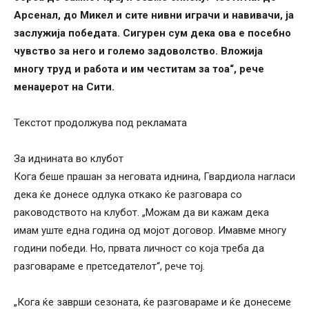
Арсенал, до Микел и сите нивни играчи и навивачи, ја
заслужија победата. Сигурен сум дека ова е посебно
чувство за него и големо задоволство. Вложија
многу труд и работа и им честитам за тоа“, рече
менаџерот на Сити.
Текстот продолжува под рекламата
За иднината во клубот
Кога беше прашан за неговата иднина, Гвардиола нагласи
дека ќе донесе одлука откако ќе разговара со
раководството на клубот. „Можам да ви кажам дека
имам уште една година од мојот договор. Имавме многу
години победи. Но, првата личност со која треба да
разговараме е претседателот“, рече тој.
„Кога ќе заврши сезоната, ќе разговараме и ќе донесеме