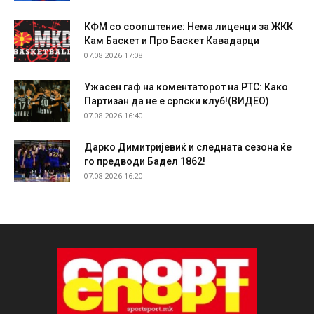
КФМ со соопштение: Нема лиценци за ЖКК
Кам Баскет и Про Баскет Кавадарци
07.08.2026 17:08
Ужасен гаф на коментаторот на РТС: Како
Партизан да не е српски клуб!(ВИДЕО)
07.08.2026 16:40
Дарко Димитријевиќ и следната сезона ќе
го предводи Бадел 1862!
07.08.2026 16:20