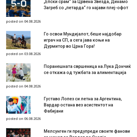
„Епски срам“ за Црвена Звезда, Динамо
Загреб со „петарда“ го најави плеј-офот
posted on 04.08.2026
Го освои Мундијалот, беше најдобар
играч на СП, а сега јава коњи на
Дурмитор во Црна Гора!
posted on 03.08.2026
Поранешната свршеница на Лука Дончиќ
се откажа од тужбата за алиментација
posted on 04.08.2026
Густаво Лопез си летна за Аргентина,
Вардар остана вез асистентот на
Фабијани
posted on 06.08.2026
Мелсунген ги предупреди своите фанови