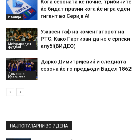
Кога сезоната ќе почне, трибините
ќе бидат празни кога ќе игра еден
гигант во Серија А!
Италија
Ужасен гаф на коментаторот на
РТС: Како Партизан да не е српски
Меѓународен
клуб!(ВИДЕО)
фудбал
Дарко Димитријевиќ и следната
сезона ќе го предводи Бадел 1862!
Домашно
првенство
НАЈПОПУЛАРНИ ВО 7 ДЕНА