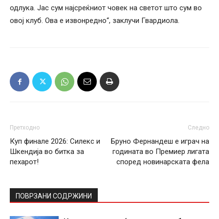
одлука. Јас сум најсреќниот човек на светот што сум во
овој клуб. Ова е извонредно“, заклучи Гвардиола.
Претходно
Следно
Куп финале 2026: Силекс и
Бруно Фернандеш е играч на
Шкендија во битка за
годината во Премиер лигата
пехарот!
според новинарската фела
ПОВРЗАНИ СОДРЖИНИ