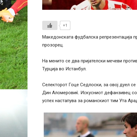
+1
Македонската фудбалска репрезентација пр
прозорец.
На менито се два пријателски мечеви против
Турција во Истанбул.
Селекторот Гоце Седлоски, за овој дуел се
Дин Аломеровиќ. Искусниот дефанзивец со 
успех настапува за романскиот тим Ута Ара