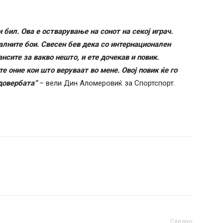
 бил. Ова е остварување на сонот на секој играч.
алните бои. Свесен бев дека со интернационален
нсите за вакво нешто, и ете дочекав и повик.
е оние кои што веруваат во мене. Овој повик ќе го
довербата“
– вели Дин Аломеровиќ за Спортспорт.
Следно