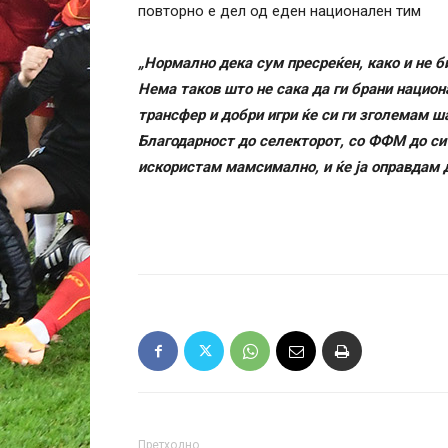
повторно е дел од еден национален тим
„Нормално дека сум пресреќен, како и не би
Нема таков што не сака да ги брани национ
трансфер и добри игри ќе си ги зголемам ша
Благодарност до селекторот, со ФФМ до сит
искористам мамсимално, и ќе ја оправдам 
Претходно