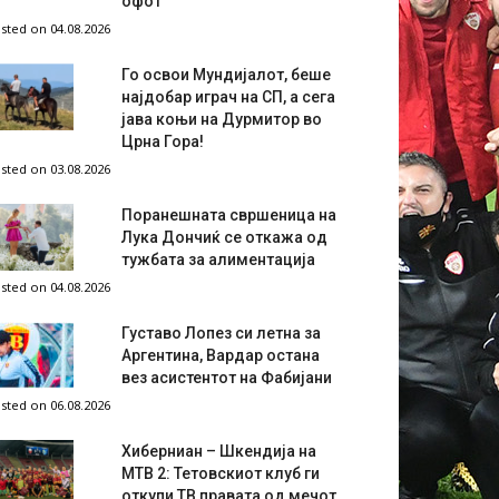
офот
sted on 04.08.2026
Го освои Мундијалот, беше
најдобар играч на СП, а сега
јава коњи на Дурмитор во
Црна Гора!
sted on 03.08.2026
Поранешната свршеница на
Лука Дончиќ се откажа од
тужбата за алиментација
sted on 04.08.2026
Густаво Лопез си летна за
Аргентина, Вардар остана
вез асистентот на Фабијани
sted on 06.08.2026
Хиберниан – Шкендија на
МТВ 2: Тетовскиот клуб ги
откупи ТВ правата од мечот