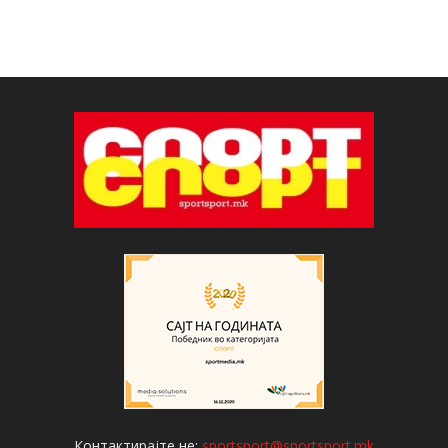
Контактирајте не:
sportsport@sportsport.mk