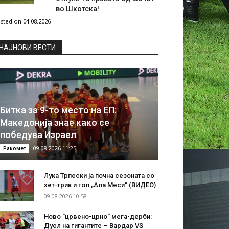
во Шкотска!
sted on 04.08.2026
НAЈНОВИ ВЕСТИ
Битка за 9-то место на ЕП:
Македонија знае како се
победува Израел
09.08.2026 11:25
Ракомет
Лука Трпески ја почна сезоната со
хет-трик и гол „Ала Меси“ (ВИДЕО)
09.08.2026 10:58
Ново “црвено-црно“ мега-дерби:
Дуел на гигантите – Вардар VS