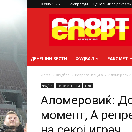
09/08/2026
Импресум
Ценовник за реклам
sportsport.mk
ДЕНЕШНИ ВЕСТИ
ФУДБАЛ
РАКОМЕТ
Дома
Фудбал
Репрезентација
Аломеровиќ: Д
Фудбал
Репрезентација
ТОП
Аломеровиќ: До
момент, А репре
на секој играч