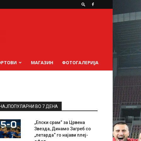
ОРТОВИ
МАГАЗИН
ФОТОГАЛЕРИЈА
НАЈПОПУЛАРНИ ВО 7 ДЕНА
„Епски срам“ за Црвена
Звезда, Динамо Загреб со
„петарда“ го најави плеј-