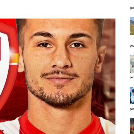
po
po
po
po