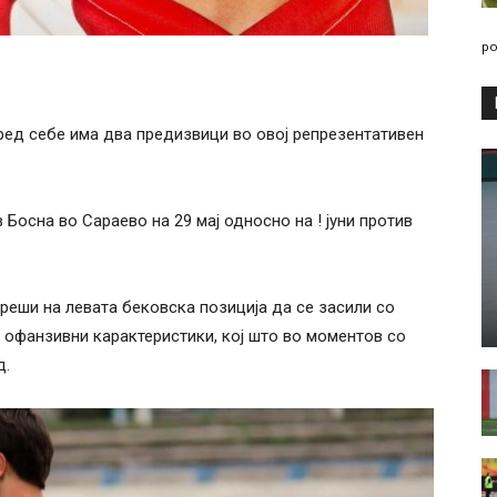
po
ед себе има два предизвици во овој репрезентативен
 Босна во Сараево на 29 мај односно на ! јуни против
 реши на левата бековска позиција да се засили со
офанзивни карактеристики, кој што во моментов со
д.