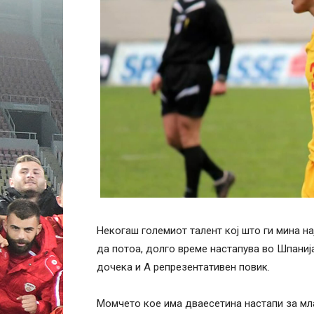
Некогаш големиот талент кој што ги мина н
да потоа, долго време настапува во Шпаниј
дочека и А репрезентативен повик.
Момчето кое има дваесетина настапи за мл