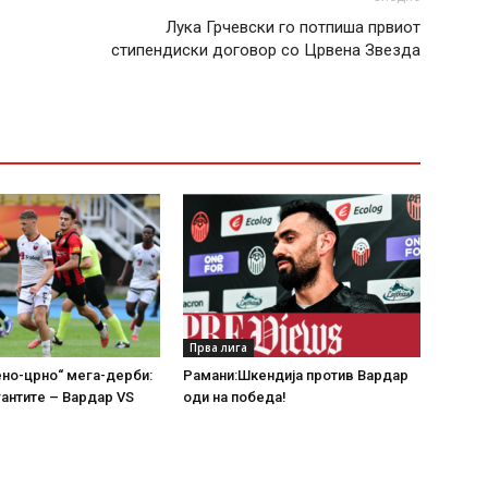
Лука Грчевски го потпиша првиот
стипендиски договор со Црвена Звезда
Прва лига
но-црно“ мега-дерби:
Рамани:Шкендија против Вардар
гантите – Вардар VS
оди на победа!