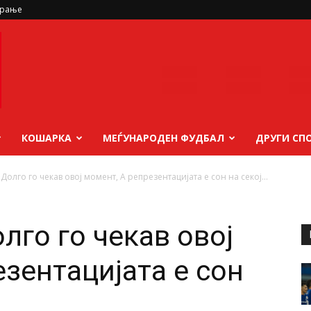
ирање
КОШАРКА
МЕЃУНАРОДЕН ФУДБАЛ
ДРУГИ СП
олго го чекав овој момент, А репрезентацијата е сон на секој...
лго го чекав овој
зентацијата е сон