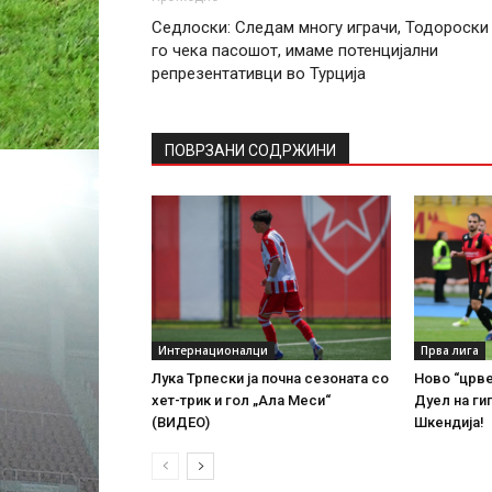
Седлоски: Следам многу играчи, Тодороски
го чека пасошот, имаме потенцијални
репрезентативци во Турција
ПОВРЗАНИ СОДРЖИНИ
Интернационалци
Прва лига
Лука Трпески ја почна сезоната со
Ново “црве
хет-трик и гол „Ала Меси“
Дуел на ги
(ВИДЕО)
Шкендија!