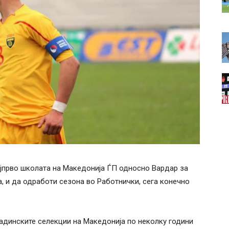
ајпрво школата на Македонија ЃП односно Вардар за
а, и да одработи сезона во Работнички, сега конечно
адинските селекции на Македонија по неколку години