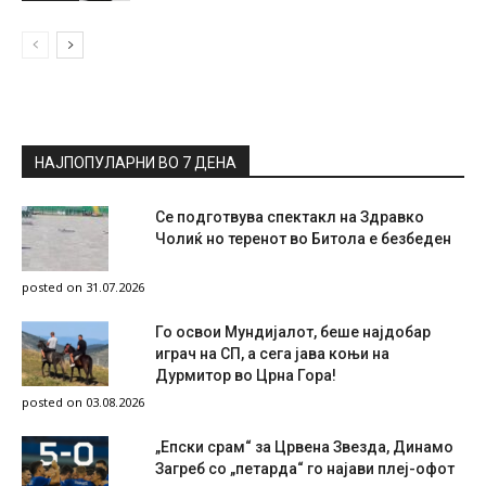
НАЈПОПУЛАРНИ ВО 7 ДЕНА
Се подготвува спектакл на Здравко
Чолиќ но теренот во Битола е безбеден
posted on 31.07.2026
Го освои Мундијалот, беше најдобар
играч на СП, а сега јава коњи на
Дурмитор во Црна Гора!
posted on 03.08.2026
„Епски срам“ за Црвена Звезда, Динамо
Загреб со „петарда“ го најави плеј-офот