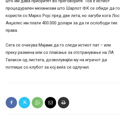
што им дава приоритет во преговорите. Тоа е истиот
процедурален механизам што Шарлот ФК се обиде да го
користи со Марко Ројс пред две лета, но загуби кога Лос
Анџелес им плати 400.000 долари за да ги ослободи тие
права.
Сега се очекува Мајами да го следи истиот пат – или
преку размена или со плаќање за отстранување на ЛА
Галакси од листата, дозволувајќи му на играчот да
потпише со клубот за кој веќе се одлучил.