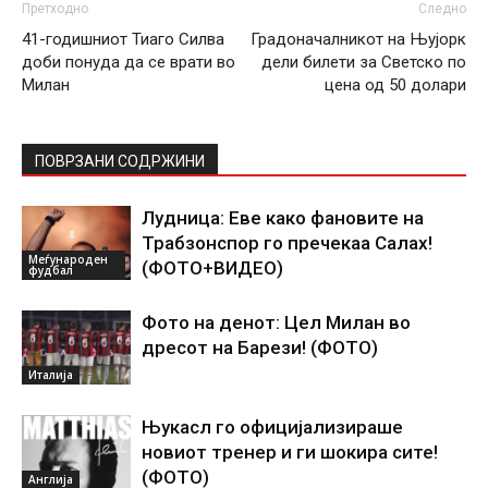
Претходно
Следно
41-годишниот Тиаго Силва
Градоначалникот на Њујорк
доби понуда да се врати во
дели билети за Светско по
Милан
цена од 50 долари
ПОВРЗАНИ СОДРЖИНИ
Лудница: Еве како фановите на
Трабзонспор го пречекаа Салах!
Меѓународен
(ФОТО+ВИДЕО)
фудбал
Фото на денот: Цел Милан во
дресот на Барези! (ФОТО)
Италија
Њукасл го официјализираше
новиот тренер и ги шокира сите!
(ФОТО)
Англија