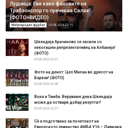
Лудница: Еве како фановите на
Трабзонспор го пречекаа Салах!
(ФОТО+ВИДЕО)
05.08.2026 23:15
Меѓународен фудбал
Шкендија Арачиново се засили со
некогашен репрезентативец на Албанија!
(ФОТО)
05.08.2026 23:01
Фото на денот: Цел Милан во дресот на
Барези! (ФОТО)
05.08.2026 22:40
Вока и Тамба: Веруваме дека Шкендија
може да оствари добар резултат!
05.08.2026 22:21
Сѐ е подготвено за почетокот на
Европското првенство ФИБА У16 – Дивизија