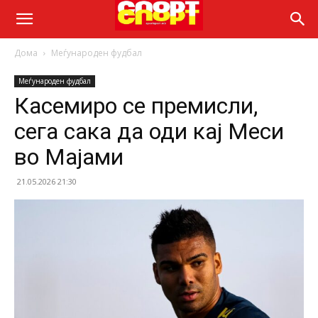
Дома
Меѓународен фудбал
Меѓународен фудбал
Касемиро се премисли,
сега сака да оди кај Меси
во Мајами
21.05.2026 21:30