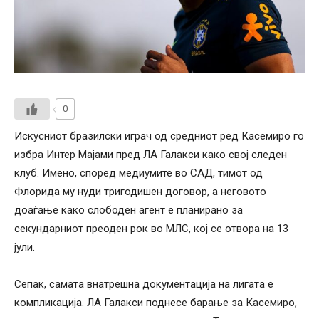
0
Искусниот бразилски играч од средниот ред Касемиро го
избра Интер Мајами пред ЛА Галакси како свој следен
клуб. Имено, според медиумите во САД, тимот од
Флорида му нуди тригодишен договор, а неговото
доаѓање како слободен агент е планирано за
секундарниот преоден рок во МЛС, кој се отвора на 13
јули.
Сепак, самата внатрешна документација на лигата е
компликација. ЛА Галакси поднесе барање за Касемиро,