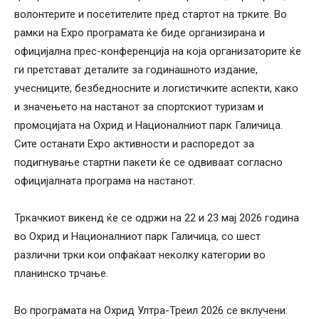
волонтерите и посетителите пред стартот на трките. Во
рамки на Expo програмата ќе биде организирана и
официјална прес-конференција на која организаторите ќе
ги претстават деталите за годинашното издание,
учесниците, безбедносните и логистичките аспекти, како
и значењето на настанот за спортскиот туризам и
промоцијата на Охрид и Националниот парк Галичица.
Сите останати Expo активности и распоредот за
подигнување стартни пакети ќе се одвиваат согласно
официјалната програма на настанот.
Тркачкиот викенд ќе се одржи на 22 и 23 мај 2026 година
во Охрид и Националниот парк Галичица, со шест
различни трки кои опфаќаат неколку категории во
планинско трчање.
Во програмата на Охрид Ултра-Треил 2026 се вклучени: