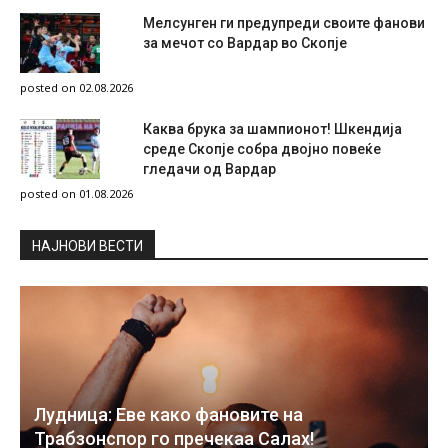
Мелсунген ги предупреди своите фанови
за мечот со Вардар во Скопје
posted on 02.08.2026
Каква брука за шампионот! Шкендија
среде Скопје собра двојно повеќе
гледачи од Вардар
posted on 01.08.2026
НAЈНОВИ ВЕСТИ
Лудница: Еве како фановите на
Трабзонспор го пречекаа Салах!