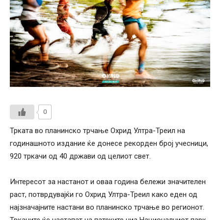
0
Трката во планинско трчање Охрид Ултра-Треил на
годинашното издание ќе донесе рекорден број учесници,
920 тркачи од 40 држави од целиот свет.
Интересот за настанот и оваа година бележи значителен
раст, потврдувајќи го Охрид Ултра-Треил како еден од
најзначајните настани во планинско трчање во регионот.
Тркачите ќе настапат на патеките низ Националниот парк