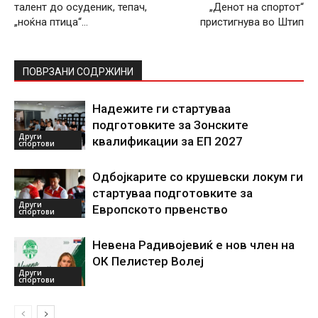
талент до осуденик, тепач,
„Денот на спортот“
„ноќна птица“…
пристигнува во Штип
ПОВРЗАНИ СОДРЖИНИ
Надежите ги стартуваа
подготовките за Зонските
Други
квалификации за ЕП 2027
спортови
Одбојкарите со крушевски локум ги
стартуваа подготовките за
Други
Европското првенство
спортови
Невена Радивојевиќ е нов член на
ОК Пелистер Волеј
Други
спортови