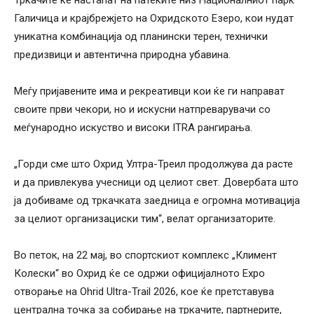
Галичица и крајбрежјето на Охридското Езеро, кои нудат
уникатна комбинација од планински терен, технички
предизвици и автентична природна убавина.
Меѓу пријавените има и рекреативци кои ќе ги направат
своите први чекори, но и искусни натпреварувачи со
меѓународно искуство и високи ITRA рангирања.
„Горди сме што Охрид Ултра-Треил продолжува да расте
и да привлекува учесници од целиот свет. Довербата што
ја добиваме од тркачката заедница е огромна мотивација
за целиот организациски тим“, велат организаторите.
Во петок, на 22 мај, во спортскиот комплекс „Климент
Колески“ во Охрид ќе се одржи официјалното Expo
отворање на Ohrid Ultra-Trail 2026, кое ќе претставува
централна точка за собирање на тркачите, партнерите,