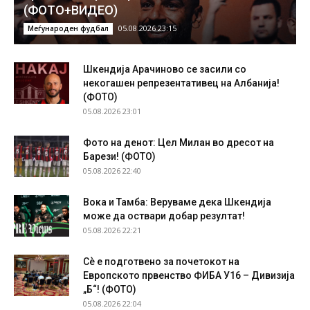
(ФОТО+ВИДЕО)
05.08.2026 23:15
Меѓународен фудбал
Шкендија Арачиново се засили со
некогашен репрезентативец на Албанија!
(ФОТО)
05.08.2026 23:01
Фото на денот: Цел Милан во дресот на
Барези! (ФОТО)
05.08.2026 22:40
Вока и Тамба: Веруваме дека Шкендија
може да оствари добар резултат!
05.08.2026 22:21
Сѐ е подготвено за почетокот на
Европското првенство ФИБА У16 – Дивизија
„Б“! (ФОТО)
05.08.2026 22:04