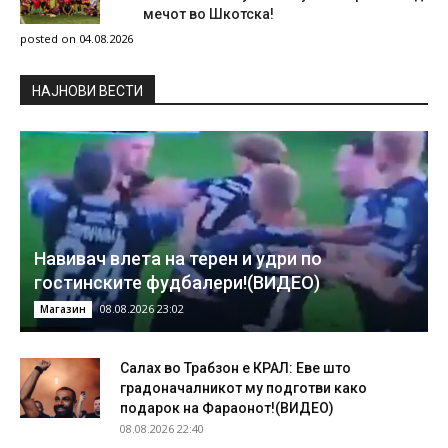
мечот во Шкотска!
posted on 04.08.2026
НAЈНОВИ ВЕСТИ
Навивач влета на терен и удри по
гостинските фудбалери!(ВИДЕО)
08.08.2026 23:02
Магазин
Салах во Трабзон е КРАЛ: Еве што
градоначалникот му подготви како
подарок на Фараонот!(ВИДЕО)
08.08.2026 22:40