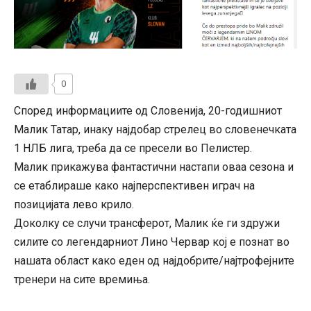
0
Според информациите од Словенија, 20-годишниот
Малик Татар, инаку најдобар стрелец во словенечката
1 НЛБ лига, треба да се пресели во Пелистер.
Малик прикажува фантастични настапи оваа сезона и
се етаблираше како најперспективен играч на
позицијата лево крило.
Доколку се случи трансферот, Малик ќе ги здружи
силите со легендарниот Лино Червар кој е познат во
нашата област како еден од најдобрите/најтрофејните
тренери на сите времиња.