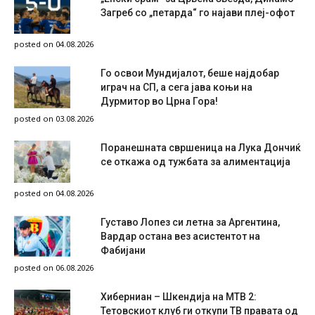
Загреб со „петарда“ го најави плеј-офот
posted on 04.08.2026
Го освои Мундијалот, беше најдобар
играч на СП, а сега јава коњи на
Дурмитор во Црна Гора!
posted on 03.08.2026
Поранешната свршеница на Лука Дончиќ
се откажа од тужбата за алиментација
posted on 04.08.2026
Густаво Лопез си летна за Аргентина,
Вардар остана вез асистентот на
Фабијани
posted on 06.08.2026
Хиберниан – Шкендија на МТВ 2:
Тетовскиот клуб ги откупи ТВ правата од