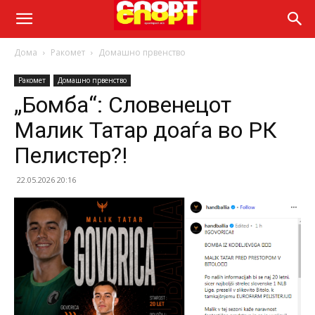
Дома
Ракомет
Домашно првенство
Ракомет
Домашно првенство
„Бомба“: Словенецот
Малик Татар доаѓа во РК
Пелистер?!
22.05.2026 20:16