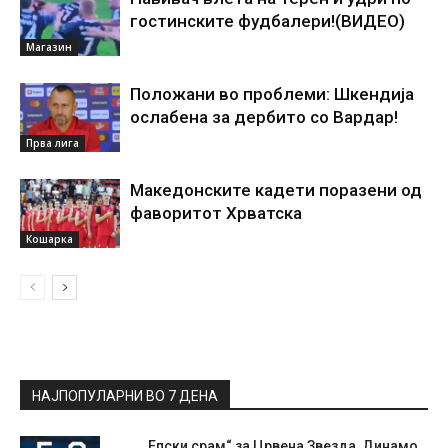
гостинските фудбалери!(ВИДЕО)
Магазин
Положани во проблеми: Шкендија
ослабена за дербито со Вардар!
Прва лига
Македонските кадети поразени од
фаворитот Хрватска
Кошарка
НАЈПОПУЛАРНИ ВО 7 ДЕНА
„Епски срам“ за Црвена Звезда, Динамо