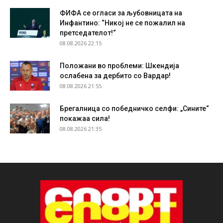
ФИФА се огласи за љубовницата на
Инфантино: “Никој не се пожалил на
претседателот!“
08.08.2026 22:15
Положани во проблеми: Шкендија
ослабена за дербито со Вардар!
08.08.2026 21:55
Брегалница со победничко селфи: „Сините“
покажаа сила!
08.08.2026 21:35