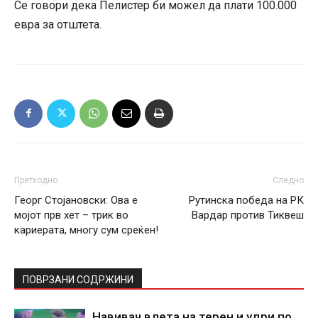
Се говори дека Пелистер би можел да плати 100.000
евра за отштета.
Претходно
Следно
Георг Стојановски: Ова е
Рутинска победа на РК
мојот прв хет – трик во
Вардар против Тиквеш
кариерата, многу сум среќен!
ПОВРЗАНИ СОДРЖИНИ
Навивач влета на терен и удри по