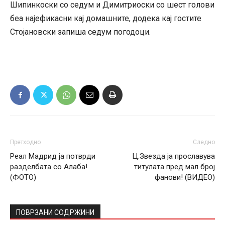
Шипинкоски со седум и Димитриоски со шест голови
беа најефикасни кај домашните, додека кај гостите
Стојановски запиша седум погодоци.
Претходно
Следно
Реал Мадрид ја потврди
Ц.Звезда ја прославува
разделбата со Алаба!
титулата пред мал број
(ФОТО)
фанови! (ВИДЕО)
ПОВРЗАНИ СОДРЖИНИ