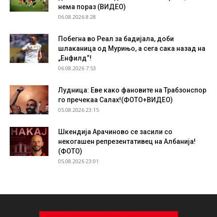
нема пораз (ВИДЕО)
06.08.2026 8:28
Побегна во Реал за бадијала, доби
шлаканица од Мурињо, а сега сака назад на
„Енфилд“!
06.08.2026 7:53
Лудница: Еве како фановите на Трабзонспор
го пречекаа Салах!(ФОТО+ВИДЕО)
05.08.2026 23:15
Шкендија Арачиново се засили со
некогашен репрезентативец на Албанија!
(ФОТО)
05.08.2026 23:01