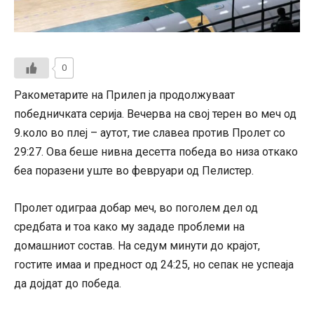
0
Ракометарите на Прилеп ја продолжуваат
победничката серија. Вечерва на свој терен во меч од
9.коло во плеј – аутот, тие славеа против Пролет со
29:27. Ова беше нивна десетта победа во низа откако
беа поразени уште во февруари од Пелистер.
Пролет одиграа добар меч, во поголем дел од
средбата и тоа како му зададе проблеми на
домашниот состав. На седум минути до крајот,
гостите имаа и предност од 24:25, но сепак не успеаја
да дојдат до победа.