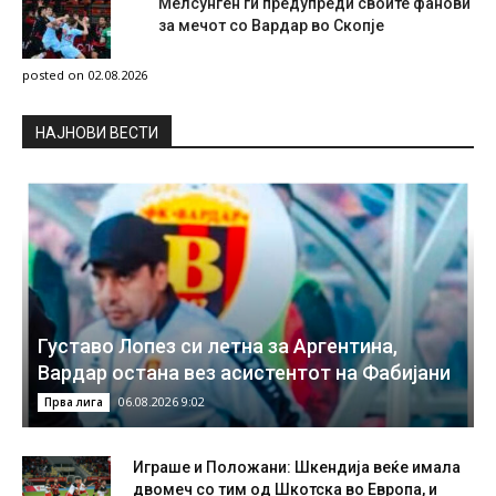
Мелсунген ги предупреди своите фанови
за мечот со Вардар во Скопје
posted on 02.08.2026
НAЈНОВИ ВЕСТИ
Густаво Лопез си летна за Аргентина,
Вардар остана вез асистентот на Фабијани
06.08.2026 9:02
Прва лига
Играше и Положани: Шкендија веќе имала
двомеч со тим од Шкотска во Европа, и