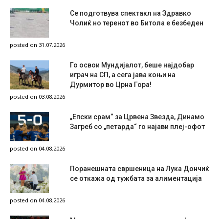
Се подготвува спектакл на Здравко
Чолиќ но теренот во Битола е безбеден
posted on 31.07.2026
Го освои Мундијалот, беше најдобар
играч на СП, а сега јава коњи на
Дурмитор во Црна Гора!
posted on 03.08.2026
„Епски срам“ за Црвена Звезда, Динамо
Загреб со „петарда“ го најави плеј-офот
posted on 04.08.2026
Поранешната свршеница на Лука Дончиќ
се откажа од тужбата за алиментација
posted on 04.08.2026