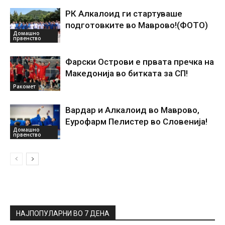
РК Алкалоид ги стартуваше
подготовките во Маврово!(ФОТО)
Домашно
првенство
Фарски Острови е првата пречка на
Македонија во битката за СП!
Ракомет
Вардар и Алкалоид во Маврово,
Еурофарм Пелистер во Словенија!
Домашно
првенство
НАЈПОПУЛАРНИ ВО 7 ДЕНА