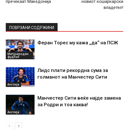
пречекаат Македонија
новиот кошаркарски
владетел!
ПОВРЗАНИ СОДРЖИНИ
Феран Торес му кажа „да“ на ПСЖ
Меѓународен
фудбал
Лидс плати рекордна сума за
голманот на Манчестер Сити
Англија
Манчестер Сити веќе најде замена
за Родри и тоа каква!
Англија