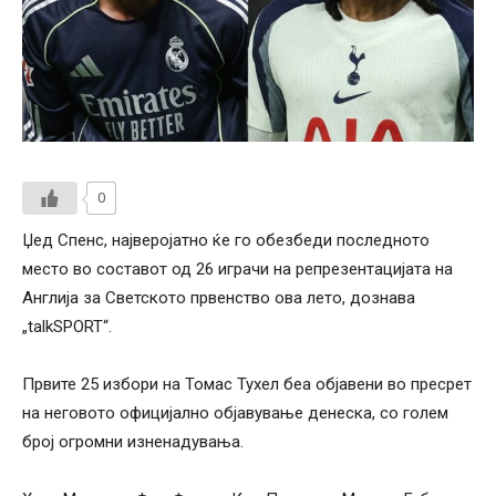
0
Џед Спенс, најверојатно ќе го обезбеди последното
место во составот од 26 играчи на репрезентацијата на
Англија за Светското првенство ова лето, дознава
„talkSPORT“.
Првите 25 избори на Томас Тухел беа објавени во пресрет
на неговото официјално објавување денеска, со голем
број огромни изненадувања.