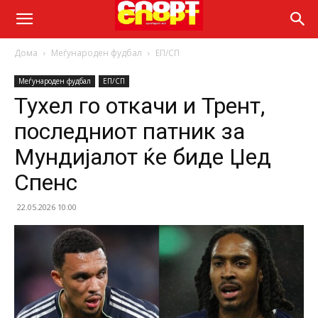
Дома
Меѓународен фудбал
ЕП/СП
Меѓународен фудбал
ЕП/СП
Тухел го откачи и Трент,
последниот патник за
Мундијалот ќе биде Џед
Спенс
22.05.2026 10:00