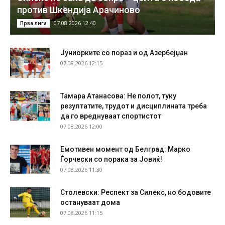
против Шкендија Арачиново
07.08.2026 12:40
Прва лига
Јуниорките со пораз и од Азербејџан
07.08.2026 12:15
Тамара Атанасова: Не полот, туку
резултатите, трудот и дисциплината треба
да го вреднуваат спортистот
07.08.2026 12:00
Емотивен момент од Белград: Марко
Ѓорчески со порака за Јовиќ!
07.08.2026 11:30
Столевски: Респект за Силекс, но бодовите
остануваат дома
07.08.2026 11:15