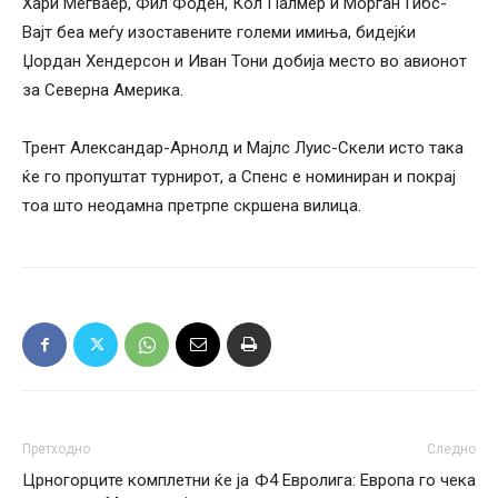
Хари Мегваер, Фил Фоден, Кол Палмер и Морган Гибс-
Вајт беа меѓу изоставените големи имиња, бидејќи
Џордан Хендерсон и Иван Тони добија место во авионот
за Северна Америка.
Трент Александар-Арнолд и Мајлс Луис-Скели исто така
ќе го пропуштат турнирот, а Спенс е номиниран и покрај
тоа што неодамна претрпе скршена вилица.
Претходно
Следно
Црногорците комплетни ќе ја
Ф4 Евролига: Европа го чека