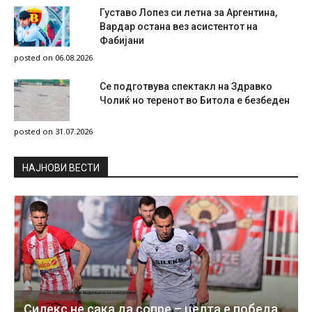
Густаво Лопез си летна за Аргентина,
Вардар остана вез асистентот на
Фабијани
posted on 06.08.2026
Се подготвува спектакл на Здравко
Чолиќ но теренот во Битола е безбеден
posted on 31.07.2026
НAЈНОВИ ВЕСТИ
Силекс не сака да сопре – целта е победа