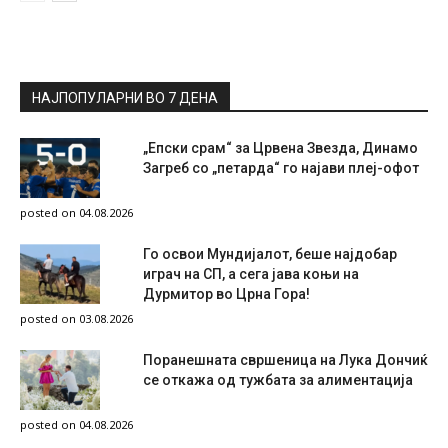
НАЈПОПУЛАРНИ ВО 7 ДЕНА
„Епски срам“ за Црвена Звезда, Динамо
Загреб со „петарда“ го најави плеј-офот
posted on 04.08.2026
Го освои Мундијалот, беше најдобар
играч на СП, а сега јава коњи на
Дурмитор во Црна Гора!
posted on 03.08.2026
Поранешната свршеница на Лука Дончиќ
се откажа од тужбата за алиментација
posted on 04.08.2026