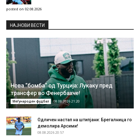
posted on 02.08.2026
НAЈНОВИ ВЕСТИ
Нова “бомба“ од Турција: Лукаку пред
трансфер во Фенербахче!
08.08.2026 21:20
Меѓународен фудбал
Одличен настап на штипјани: Брегалница го
демолира Арсими!
08.08.2026 20:57