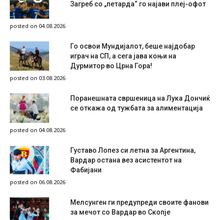
Загреб со „петарда“ го најави плеј-офот
posted on 04.08.2026
Го освои Мундијалот, беше најдобар
играч на СП, а сега јава коњи на
Дурмитор во Црна Гора!
posted on 03.08.2026
Поранешната свршеница на Лука Дончиќ
се откажа од тужбата за алиментација
posted on 04.08.2026
Густаво Лопез си летна за Аргентина,
Вардар остана вез асистентот на
Фабијани
posted on 06.08.2026
Мелсунген ги предупреди своите фанови
за мечот со Вардар во Скопје