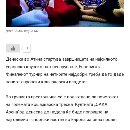
фото: EuroLeague (X)
0
Денеска во Атина стартува завршницата на најсилното
европско клупско натпреварување, Евролигата.
Финалниот турнир на четирите најдобри, треба да го даде
новиот европски кошаркарски владетел.
Во грчаката престолнина сè е подготвено за почетокот
на големата кошаркарска треска. Култната „ОАКА
Арена“од денеска до недела ќе биде поприште на
најголемиот спортски настан во Европа за оваа пролет.