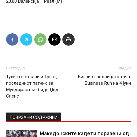
20.00 Валенсија – Реал (М)
Претходно
Следно
Тухел го откачи и Трент,
Бизнис заедницата трча:
последниот патник за
Business Run на 4 јуни
Мундијалот ќе биде Џед
Спенс
ПОВРЗАНИ СОДРЖИНИ
Македонските кадети поразени од