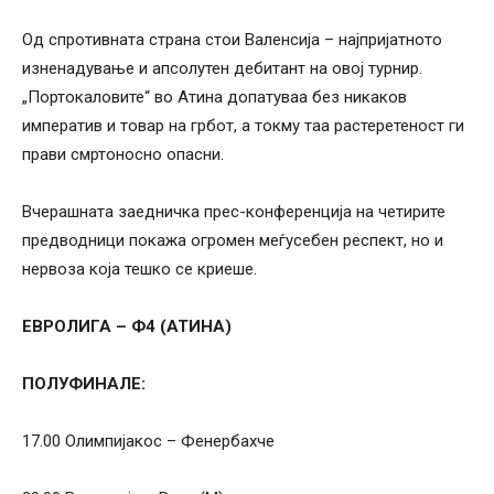
Од спротивната страна стои Валенсија – најпријатното
изненадување и апсолутен дебитант на овој турнир.
„Портокаловите“ во Атина допатуваа без никаков
императив и товар на грбот, а токму таа растеретеност ги
прави смртоносно опасни.
Вчерашната заедничка прес-конференција на четирите
предводници покажа огромен меѓусебен респект, но и
нервоза која тешко се криеше.
ЕВРОЛИГА – Ф4 (АТИНА)
ПОЛУФИНАЛЕ:
17.00 Олимпијакос – Фенербахче