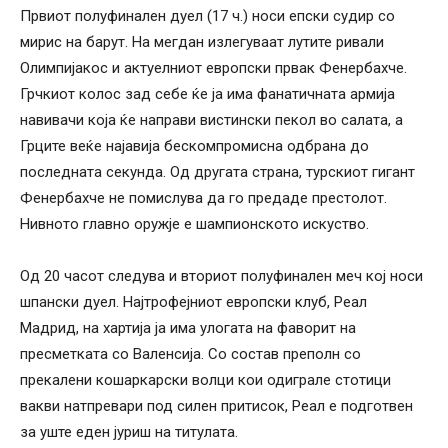
Првиот полуфинален дуел (17 ч.) носи епски судир со
мирис на барут. На мегдан излегуваат лутите ривали
Олимпијакос и актуелниот европски првак Фенербахче.
Грчкиот колос зад себе ќе ја има фанатичната армија
навивачи која ќе направи вистински пекол во салата, а
Грците веќе најавија бескомпромисна одбрана до
последната секунда. Од другата страна, турскиот гигант
Фенербахче не помислува да го предаде престолот.
Нивното главно оружје е шампионското искуство.
Од 20 часот следува и вториот полуфинален меч кој носи
шпански дуел. Најтрофејниот европски клуб, Реал
Мадрид, на хартија ја има улогата на фаворит на
пресметката со Валенсија. Со состав преполн со
прекалени кошаркарски волци кои одиграле стотици
вакви натпревари под силен притисок, Реал е подготвен
за уште еден јуриш на титулата.