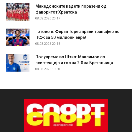
Македонските кадети поразени од
фаворитот Хрватска
08.08.2026 20:17
Готово е: Феран Торес прави трансфер во
ПСЖ за 50 милиони евра!
08.08.2026 20:15
Полувреме во Штип: Максимов со
асистенција и гол за 2:0 за Брегалница
08.08.2026 19:50