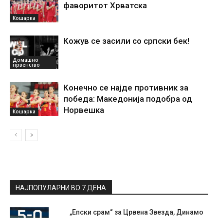
фаворитот Хрватска
Кошарка
Кожув се засили со српски бек!
Домашно
првенство
Конечно се најде противник за
победа: Македонија подобра од
Норвешка
Кошарка
НАЈПОПУЛАРНИ ВО 7 ДЕНА
„Епски срам“ за Црвена Звезда, Динамо