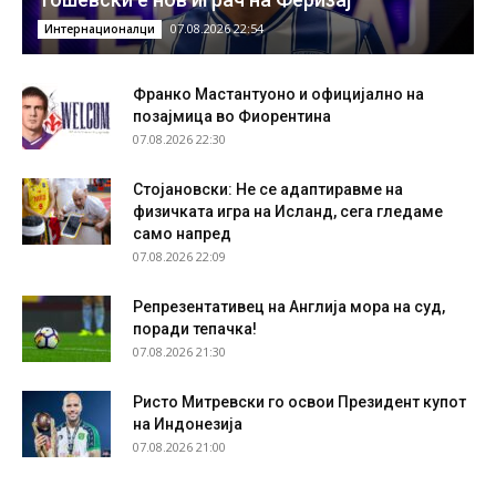
07.08.2026 22:54
Интернационалци
Франко Мастантуоно и официјално на
позајмица во Фиорентина
07.08.2026 22:30
Стојановски: Не се адаптиравме на
физичката игра на Исланд, сега гледаме
само напред
07.08.2026 22:09
Репрезентативец на Англија мора на суд,
поради тепачка!
07.08.2026 21:30
Ристо Митревски го освои Президент купот
на Индонезија
07.08.2026 21:00