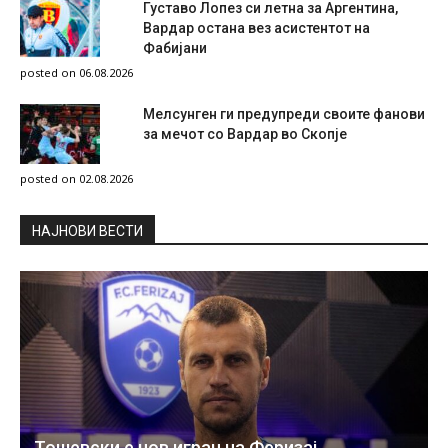
Густаво Лопез си летна за Аргентина,
Вардар остана вез асистентот на
Фабијани
posted on 06.08.2026
Мелсунген ги предупреди своите фанови
за мечот со Вардар во Скопје
posted on 02.08.2026
НAЈНОВИ ВЕСТИ
Тошевски е нов играч на Феризај