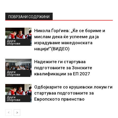
ПОВРЗАНИ СОДРЖИНИ
Никола Ѓорѓиев: „Ќе се бориме и
мислам дека ќе успееме да ја
Други
израдуваме македонската
спортови
нација!“(ВИДЕО)
Надежите ги стартуваа
подготовките за Зонските
Други
квалификации за ЕП 2027
спортови
Одбојкарите со крушевски локум ги
стартуваа подготовките за
Други
Европското првенство
спортови