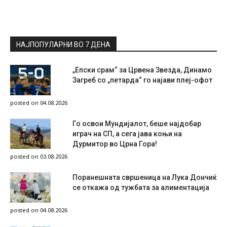
НАЈПОПУЛАРНИ ВО 7 ДЕНА
„Епски срам“ за Црвена Звезда, Динамо
Загреб со „петарда“ го најави плеј-офот
posted on 04.08.2026
Го освои Мундијалот, беше најдобар
играч на СП, а сега јава коњи на
Дурмитор во Црна Гора!
posted on 03.08.2026
Поранешната свршеница на Лука Дончиќ
се откажа од тужбата за алиментација
posted on 04.08.2026