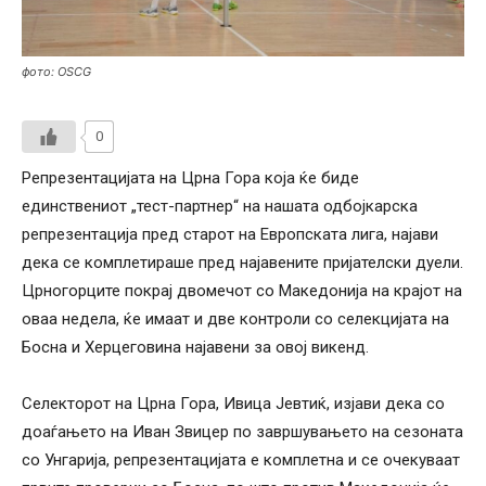
фото: OSCG
0
Репрезентацијата на Црна Гора која ќе биде
единствениот „тест-партнер“ на нашата одбојкарска
репрезентација пред старот на Европската лига, најави
дека се комплетираше пред најавените пријателски дуели.
Црногорците покрај двомечот со Македонија на крајот на
оваа недела, ќе имаат и две контроли со селекцијата на
Босна и Херцеговина најавени за овој викенд.
Селекторот на Црна Гора, Ивица Јевтиќ, изјави дека со
доаѓањето на Иван Звицер по завршувањето на сезоната
со Унгарија, репрезентацијата е комплетна и се очекуваат