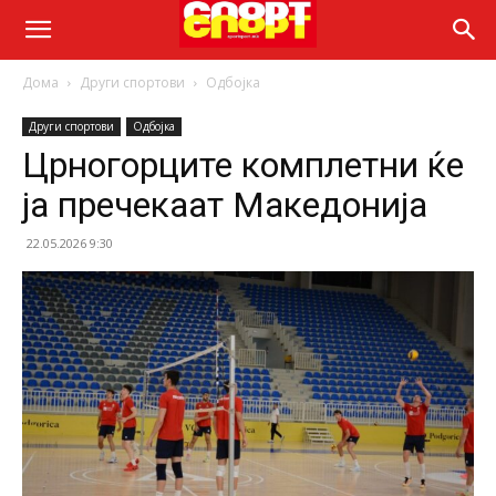
Дома
Други спортови
Одбојка
Други спортови
Одбојка
Црногорците комплетни ќе
ја пречекаат Македонија
22.05.2026 9:30