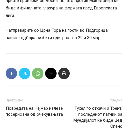
првите проверки со Босна, по што против Македонија ќе
биде и финалната глазура на формата пред Европската
лига.
Натпреварите со Црна Гора на гости во Подгорица,
нашите одбојкари ќе ги одиграат на 29 и 30 мај.
Претходно
Следно
Повредата на Нејмар излезе
Тухел го откачи и Трент,
посериозна од очекувањата
последниот патник за
Мундијалот ќе биде Џед
Спенс