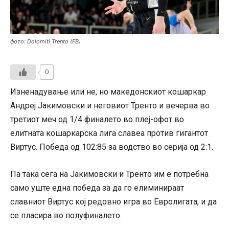
фото: Dolomiti Trento (FB)
0
Изненадување или не, но македонскиот кошаркар
Андреј Јакимовски и неговиот Тренто и вечерва во
третиот меч од 1/4 финалето во плеј-офот во
елитната кошаркарска лига славеа против гигантот
Виртус. Победа од 102:85 за водство во серија од 2:1.
Па така сега на Јакимовски и Тренто им е потребна
само уште една победа за да го елиминираат
славниот Виртус кој редовно игра во Евролигата, и да
се пласира во полуфиналето.