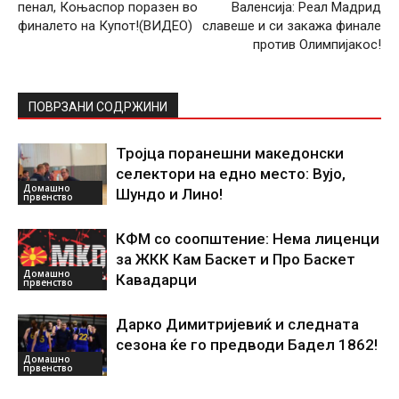
пенал, Коњаспор поразен во
Валенсија: Реал Мадрид
финалето на Купот!(ВИДЕО)
славеше и си закажа финале
против Олимпијакос!
ПОВРЗАНИ СОДРЖИНИ
Тројца поранешни македонски
селектори на едно место: Вујо,
Домашно
Шундо и Лино!
првенство
КФМ со соопштение: Нема лиценци
за ЖКК Кам Баскет и Про Баскет
Домашно
Кавадарци
првенство
Дарко Димитријевиќ и следната
сезона ќе го предводи Бадел 1862!
Домашно
првенство