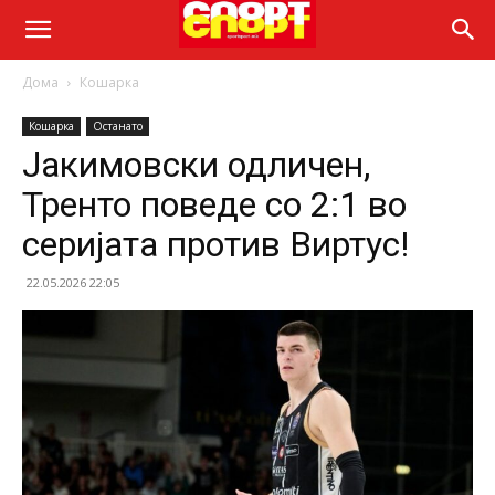
Дома
Кошарка
Кошарка
Останато
Јакимовски одличен,
Тренто поведе со 2:1 во
серијата против Виртус!
22.05.2026 22:05