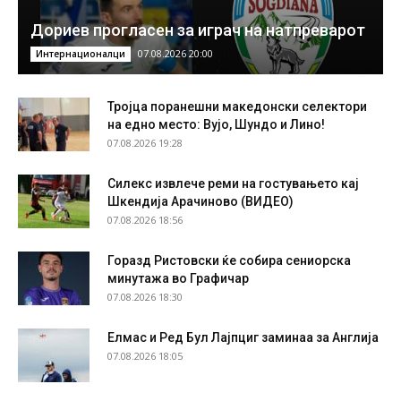
Дориев прогласен за играч на натпреварот
07.08.2026 20:00
Интернационалци
Тројца поранешни македонски селектори
на едно место: Вујо, Шундо и Лино!
07.08.2026 19:28
Силекс извлече реми на гостувањето кај
Шкендија Арачиново (ВИДЕО)
07.08.2026 18:56
Горазд Ристовски ќе собира сениорска
минутажа во Графичар
07.08.2026 18:30
Елмас и Ред Бул Лајпциг заминаа за Англија
07.08.2026 18:05