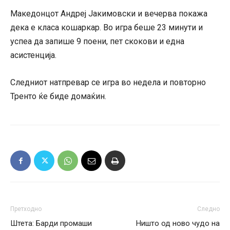
Македонцот Андреј Јакимовски и вечерва покажа
дека е класа кошаркар. Во игра беше 23 минути и
успеа да запише 9 поени, пет скокови и една
асистенција.
Следниот натпревар се игра во недела и повторно
Тренто ќе биде домаќин.
Претходно
Следно
Штета: Барди промаши
Ништо од ново чудо на