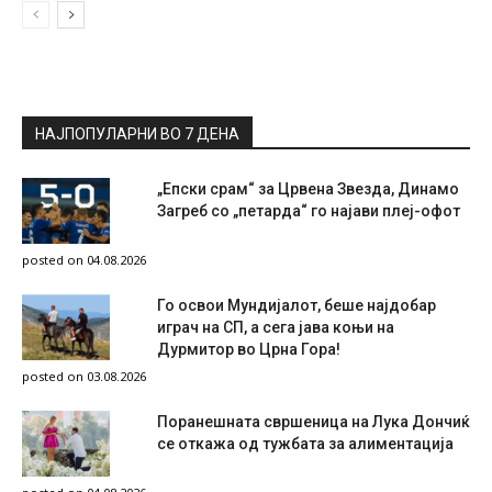
НАЈПОПУЛАРНИ ВО 7 ДЕНА
„Епски срам“ за Црвена Звезда, Динамо
Загреб со „петарда“ го најави плеј-офот
posted on 04.08.2026
Го освои Мундијалот, беше најдобар
играч на СП, а сега јава коњи на
Дурмитор во Црна Гора!
posted on 03.08.2026
Поранешната свршеница на Лука Дончиќ
се откажа од тужбата за алиментација