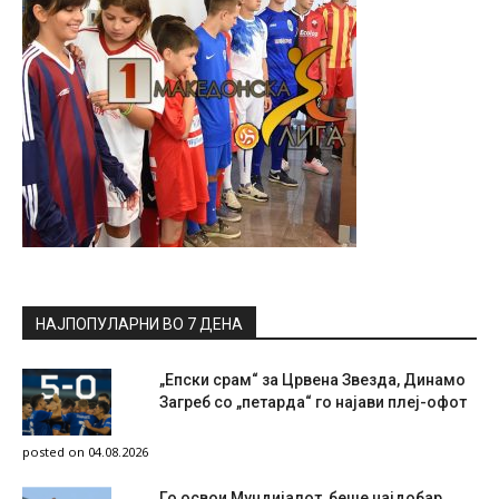
НАЈПОПУЛАРНИ ВО 7 ДЕНА
„Епски срам“ за Црвена Звезда, Динамо
Загреб со „петарда“ го најави плеј-офот
posted on 04.08.2026
Го освои Мундијалот, беше најдобар