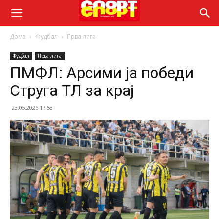
Дома
Фудбал
Прва лига
Фудбал
Прва лига
ПМФЛ: Арсими ја победи
Струга ТЛ за крај
23.05.2026 17:53