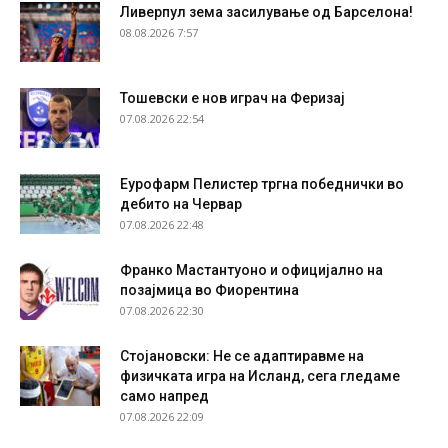
Ливерпул зема засилување од Барселона!
08.08.2026 7:57
Тошевски е нов играч на Феризај
07.08.2026 22:54
Еурофарм Пелистер тргна победнички во
дебито на Червар
07.08.2026 22:48
Франко Мастантуоно и официјално на
позајмица во Фиорентина
07.08.2026 22:30
Стојановски: Не се адаптиравме на
физичката игра на Исланд, сега гледаме
само напред
07.08.2026 22:09