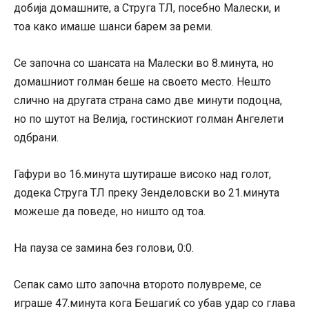
добија домашните, а Струга ТЛ, посебно Малески, и
тоа како имаше шанси барем за реми.
Се започна со шансата на Малески во 8.минута, но
домашниот голман беше на своето место. Нешто
слично на другата страна само две минути подоцна,
но по шутот на Велија, гостинскиот голман Ангелети
одбрани.
Гафури во 16.минута шутираше високо над голот,
додека Струга ТЛ преку Зенделовски во 21.минута
можеше да поведе, но ништо од тоа.
На пауза се замина без голови, 0:0.
Сепак само што започна второто полувреме, се
играше 47.минута кога Бешагиќ со убав удар со глава