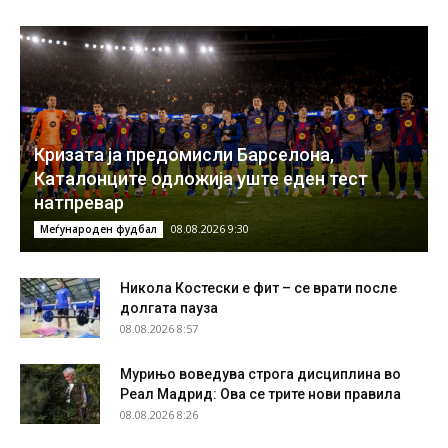
Кризата ја предомисли Барселона,
Каталонците одложија уште еден тест
натпревар
08.08.2026 9:30
Меѓународен фудбал
Никола Костески е фит – се врати после
долгата пауза
08.08.2026 8:57
Мурињо воведува строга дисциплина во
Реал Мадрид: Ова се трите нови правила
08.08.2026 8:26