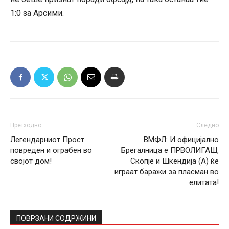
1:0 за Арсими.
Претходно
Следно
Легендарниот Прост
ВМФЛ: И официјално
повреден и ограбен во
Брегалница е ПРВОЛИГАШ,
својот дом!
Скопје и Шкендија (А) ќе
играат баражи за пласман во
елитата!
ПОВРЗАНИ СОДРЖИНИ