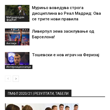
Мурињо воведува строга
дисциплина во Реал Мадрид: Ова
Меѓународен
се трите нови правила
фудбал
Ливерпул зема засилување од
Барселона!
Англија
Тошевски е нов играч на Феризај
Интернационалци
ПМФЛ 2020/21 | РЕЗУЛТАТИ, ТАБЕЛИ