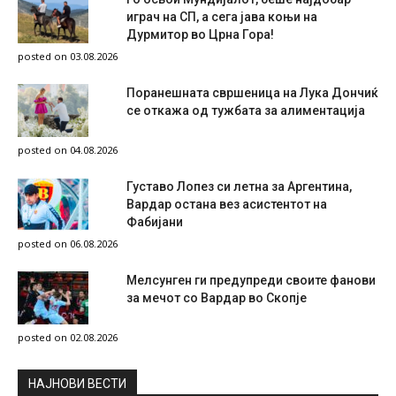
играч на СП, а сега јава коњи на
Дурмитор во Црна Гора!
posted on 03.08.2026
Поранешната свршеница на Лука Дончиќ
се откажа од тужбата за алиментација
posted on 04.08.2026
Густаво Лопез си летна за Аргентина,
Вардар остана вез асистентот на
Фабијани
posted on 06.08.2026
Мелсунген ги предупреди своите фанови
за мечот со Вардар во Скопје
posted on 02.08.2026
НAЈНОВИ ВЕСТИ