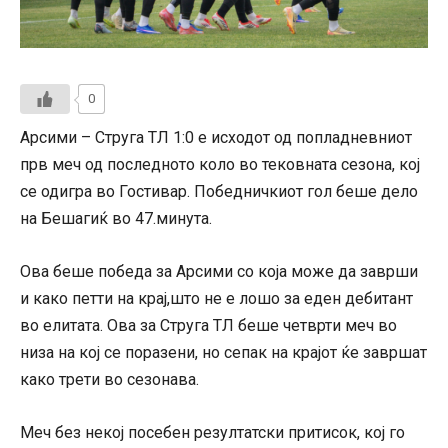
0
Арсими – Струга ТЛ 1:0 е исходот од попладневниот
прв меч од последното коло во тековната сезона, кој
се одигра во Гостивар. Победничкиот гол беше дело
на Бешагиќ во 47.минута.
Ова беше победа за Арсими со која може да заврши
и како петти на крај,што не е лошо за еден дебитант
во елитата. Ова за Струга ТЛ беше четврти меч во
низа на кој се поразени, но сепак на крајот ќе завршат
како трети во сезонава.
Меч без некој посебен резултатски притисок, кој го