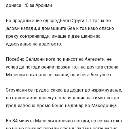
донесе 1:0 за Арсими.
Во продолжение од средбата Струга ТЛ тргна во
јалови напади, а домашните беа и тоа како опасно
преку контранапади, имаше и две шанси за
удвојување на водството.
Посебно Селмани кога по киксот на Ангелети, не
успеа да погоди речии празен гол, на другата страна
Малески повторно се закани, но и сега без успех.
Стружани се трудеа, сакаа да дојдат до израмнување,
но едноставно далеку е ова издание на тимот кој до
пред извесно време беше најдобар во Македонија.
Во 84.минута Малески конечно погоди, но сепак голот
не беше признат поради офсајд, па така останаа тие