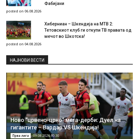
Фабијани
posted on 06.08.2026
Хиберниан – Шкендија на МТВ 2:
Тетовскиот клуб ги откупи ТВ правата од
мечот во Шкотска!
posted on 04.08.2026
НAЈНОВИ ВЕСТИ
Ново “црвено-црно“ мега-дерби: Дуел на
гигантите – Вардар VS Шкендија!
09.08.2026 10:30
Прва лига