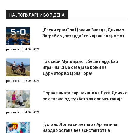
НАЈПОПУЛАРНИ ВО 7 ДЕНА
„Епски срам“ за Црвена Звезда, Динамо
Загреб со „петарда“ го најави плеј-офот
posted on 04.08.2026
Го освои Мундијалот, беше најдобар
играч на СП, а сега јава коњи на
Дурмитор во Црна Гора!
posted on 03.08.2026
Поранешната свршеница на Лука Дончиќ
се откажа од тужбата за алиментација
posted on 04.08.2026
Густаво Лопез си летна за Аргентина,
Вардар остана вез асистентот на