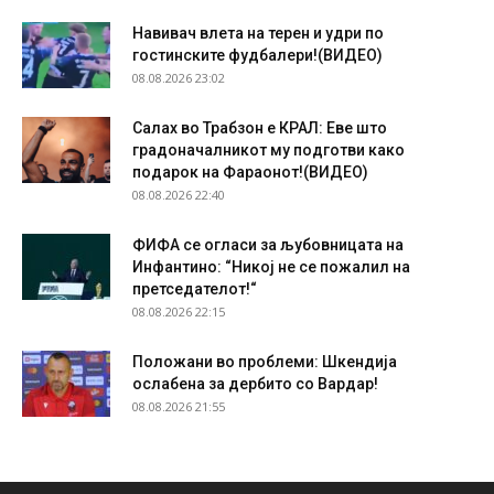
Навивач влета на терен и удри по
гостинските фудбалери!(ВИДЕО)
08.08.2026 23:02
Салах во Трабзон е КРАЛ: Еве што
градоначалникот му подготви како
подарок на Фараонот!(ВИДЕО)
08.08.2026 22:40
ФИФА се огласи за љубовницата на
Инфантино: “Никој не се пожалил на
претседателот!“
08.08.2026 22:15
Положани во проблеми: Шкендија
ослабена за дербито со Вардар!
08.08.2026 21:55