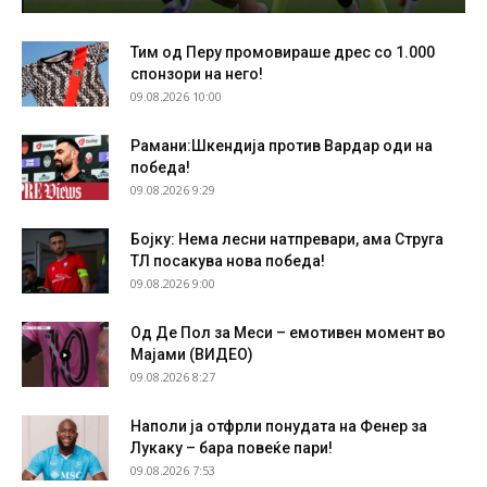
Тим од Перу промовираше дрес со 1.000
спонзори на него!
09.08.2026 10:00
Рамани:Шкендија против Вардар оди на
победа!
09.08.2026 9:29
Бојку: Нема лесни натпревари, ама Струга
ТЛ посакува нова победа!
09.08.2026 9:00
Од Де Пол за Меси – емотивен момент во
Мајами (ВИДЕО)
09.08.2026 8:27
Наполи ја отфрли понудата на Фенер за
Лукаку – бара повеќе пари!
09.08.2026 7:53