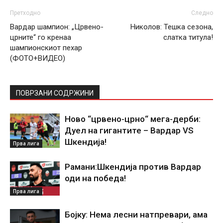
Претходно
Следно
Вардар шампион: „Црвено-
Николов: Тешка сезона,
црните“ го кренаа
слатка титула!
шампионскиот пехар
(ФОТО+ВИДЕО)
ПОВРЗАНИ СОДРЖИНИ
Ново “црвено-црно“ мега-дерби:
Дуел на гигантите – Вардар VS
Шкендија!
Прва лига
Рамани:Шкендија против Вардар
оди на победа!
Прва лига
Бојку: Нема лесни натпревари, ама