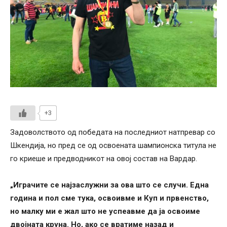
+3
Задоволството од победата на последниот натпревар со
Шкендија, но пред се од освоената шампионска титула не
го криеше и предводникот на овој состав на Вардар.
„Играчите се најзаслужни за ова што се случи. Една
година и пол сме тука, освоивме и Куп и првенство,
но малку ми е жал што не успеавме да ја освоиме
двојната круна. Но, ако се вратиме назад и