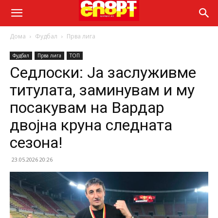
Дома
Фудбал
Прва лига
Фудбал
Прва лига
ТОП
Седлоски: Ја заслуживме
титулата, заминувам и му
посакувам на Вардар
двојна круна следната
сезона!
23.05.2026 20:26