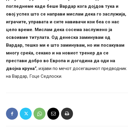
погледнеме каде беше Вардар кога дојдов тука и
овој успех што се направи мислам дека го заслужија,
играчите, управата и сите навивачи кои беа со нас
цело време. Мислам дека сосема заслужено ја
освоивме титулата. Од денеска заминувам од
Вардар, тешко ми е што заминувам, но им посакувам
многу среќа, секако и на новиот тренер да се
престави добро во Европа и догодина да оди на
двојна круна“
, изјави по мечот досегашниот предводник
на Вардар, Гоце Седлоски.