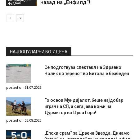
Меѓународен
назад на „Енфилд“!
фудбал
НАЈПОПУЛАРНИ ВО 7 ДЕНА
Се подготвува спектакл на Здравко
Чолиќ но теренот во Битола е безбеден
posted on 31.07.2026
Го освои Мундијалот, беше најдобар
играч на СП, а сега јава коњи на
Дурмитор во Црна Гора!
posted on 03.08.2026
„Епски срам“ за Црвена Звезда, Динамо