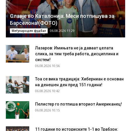
Славје во Каталонија: Меси потпишува за
Барселона!(ФОТО)
06.08.2026 11:29
Меѓународен фудбал
Лазаров: Имињата не ја даваат целата
слика, за тим треба работа, дисциплина и
систем!
06.08.2026 10:56
Тоа се вика традиција: Хиберниан е основан
на денешен ден пред 151 година!
06.08.2026 10:42
Пелистер го потпиша вториот Американец!
06.08.2026 10:15
11 години по историските 1-1 во Трабзон: