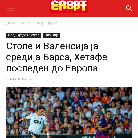
Дома
Меѓународен фудбал
Меѓународен фудбал
Шпанија
Столе и Валенсија ја
средија Барса, Хетафе
последен до Европа
23.05.2026 23:02