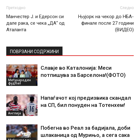
Претходно
Следно
Манчестер Ј. и Едерсон си
Њујорк на чекор до НБА-
дале рака, се чека „ДА“ од
финале после 27 години
Аталанта
(ВИДЕО)
ПОВРЗАНИ СОДРЖИНИ
Славје во Каталонија: Меси
потпишува за Барселона!(ФОТО)
Меѓународен
фудбал
Напаѓачот кој предизвика скандал
на СП, бил понуден на Тотенхем!
Англија
Побегна во Реал за бадијала, доби
шлаканица од Мурињо, а сега сака