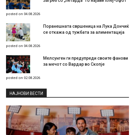
Загреб со „петарда“ го најави плеј-офот
posted on 04.08.2026
Поранешната свршеница на Лука Дончиќ
се откажа од тужбата за алиментација
posted on 04.08.2026
Мелсунген ги предупреди своите фанови
за мечот со Вардар во Скопје
posted on 02.08.2026
НAЈНОВИ ВЕСТИ