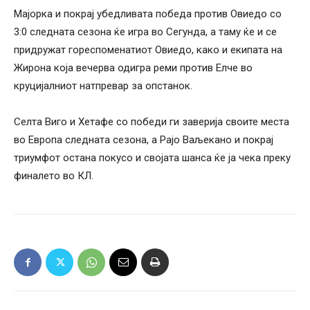
Мајорка и покрај убедливата победа против Овиедо со
3:0 следната сезона ќе игра во Сегунда, а таму ќе и се
придружат гореспоменатиот Овиедо, како и екипата на
Жирона која вечерва одигра реми против Елче во
круцијалниот натпревар за опстанок.
Селта Виго и Хетафе со победи ги заверија своите места
во Европа следната сезона, а Рајо Ваљекано и покрај
триумфот остана покусо и својата шанса ќе ја чека преку
финалето во КЛ.