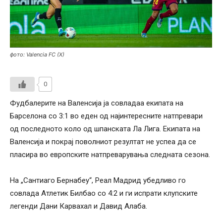
фото: Valencia FC (X)
0
Фудбалерите на Валенсија ја совладаа екипата на
Барселона со 3:1 во еден од најинтересните натпревари
од последното коло од шпанската Ла Лига. Екипата на
Валенсија и покрај поволниот резултат не успеа да се
пласира во европските натпреварувања следната сезона.
На „Сантиаго Бернабеу“, Реал Мадрид убедливо го
совлада Атлетик Билбао со 4:2 и ги испрати клупските
легенди Дани Карвахал и Давид Алаба.