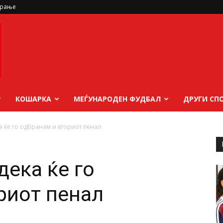
ирање
КОШАРКА
МЕЃУНАРОДЕН ФУДБАЛ
ДРУГИ СП
а ќе го одбранам и вториот пенал
дека ќе го
риот пенал