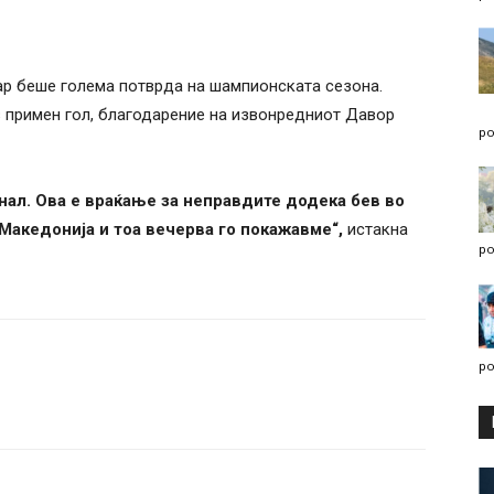
р беше голема потврда на шампионската сезона.
з примен гол, благодарение на извонредниот Давор
po
енал. Ова е враќање за неправдите додека бев во
 Македонија и тоа вечерва го покажавме“,
истакна
po
po