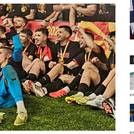
po
po