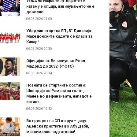
УЕФА за Инфантино: Бојкотот и
натаму е опција, извинувањето не е
доволно!
06.08.2026 21:00
Убедлив старт на ЕП „Б“ Дивизија:
Македонските кадети се класа за
Кипар!
06.08.2026 20:30
Официјално: Винисиус во Реал
Мадрид до 2032! (ФОТО)
06.08.2026 20:14
Познати се стартните состави:
Шкендија со Рамани на голот,
Манев во дефанзивата, нападот е
истиот…
06.08.2026 19:52
Во пресрет на СП во џуи – џицу:
Ацевска пристигна во Абу Даби,
максимално подготвена!