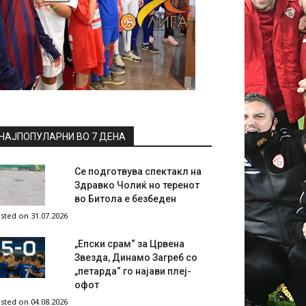
НАЈПОПУЛАРНИ ВО 7 ДЕНА
Се подготвува спектакл на
Здравко Чолиќ но теренот
во Битола е безбеден
sted on 31.07.2026
„Епски срам“ за Црвена
Звезда, Динамо Загреб со
„петарда“ го најави плеј-
офот
sted on 04.08.2026