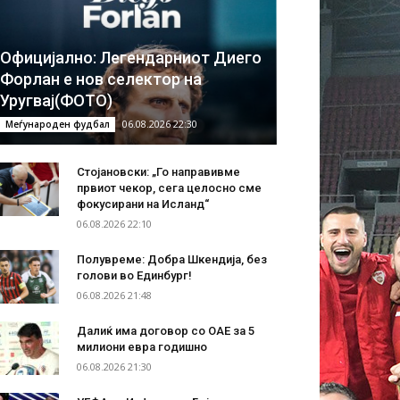
Официјално: Легендарниот Диего
Форлан е нов селектор на
Уругвај(ФОТО)
06.08.2026 22:30
Меѓународен фудбал
Стојановски: „Го направивме
првиот чекор, сега целосно сме
фокусирани на Исланд“
06.08.2026 22:10
Полувреме: Добра Шкендија, без
голови во Единбург!
06.08.2026 21:48
Далиќ има договор со ОАЕ за 5
милиони евра годишно
06.08.2026 21:30