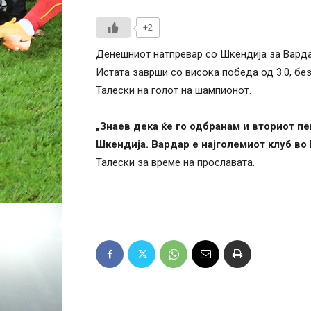
+2
Денешниот натпревар со Шкендија за Варда
Истата заврши со висока победа од 3:0, бе
Талески на голот на шампионот.
„Знаев дека ќе го одбранам и вториот п
Шкендија. Вардар е најголемиот клуб во
Талески за време на прославата.