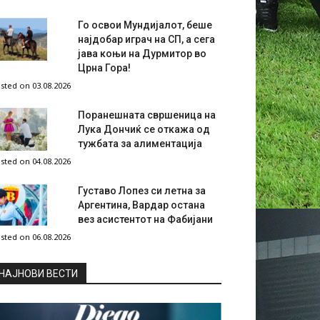
Го освои Мундијалот, беше
најдобар играч на СП, а сега
јава коњи на Дурмитор во
Црна Гора!
sted on 03.08.2026
Поранешната свршеница на
Лука Дончиќ се откажа од
тужбата за алиментација
sted on 04.08.2026
Густаво Лопез си летна за
Аргентина, Вардар остана
вез асистентот на Фабијани
sted on 06.08.2026
НAЈНОВИ ВЕСТИ