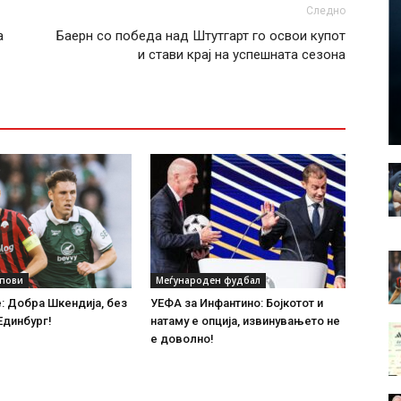
Следно
а
Баерн со победа над Штутгарт го освои купот
и стави крај на успешната сезона
упови
Меѓународен фудбал
 Добра Шкендија, без
УЕФА за Инфантино: Бојкотот и
Единбург!
натаму е опција, извинувањето не
е доволно!