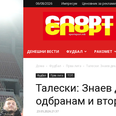
06/08/2026
Импресум
Ценовник за реклам
sportsport.mk
ДЕНЕШНИ ВЕСТИ
ФУДБАЛ
РАКОМЕТ
Дома
Фудбал
Прва лига
Талески: Знаев дек
Фудбал
Прва лига
ТОП
Талески: Знаев 
одбранам и вто
23.05.2026 21:37