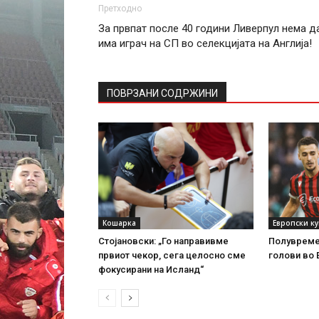
Претходно
За првпат после 40 години Ливерпул нема д
има играч на СП во селекцијата на Англија!
ПОВРЗАНИ СОДРЖИНИ
Кошарка
Европски к
Стојановски: „Го направивме
Полувреме:
првиот чекор, сега целосно сме
голови во 
фокусирани на Исланд“