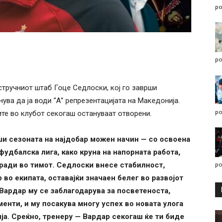
po
po
тручниот штаб Гоце Седлоски, кој го заврши
ува да ја води “А” репрезентацијата на Македонија.
po
те во клубот секогаш остануваат отворени.
ши сезоната на најдобар можен начин — со освоена
удбалска лига, како круна на напорната работа,
ради во тимот.
Седлоски внесе стабилност,
po
во екипата, оставајќи значаен белег во развојот
Вардар му се заблагодарува за посветеноста,
нти, и му посакува многу успех во новата улога
ја. Среќно, тренеру — Вардар секогаш ќе ти биде