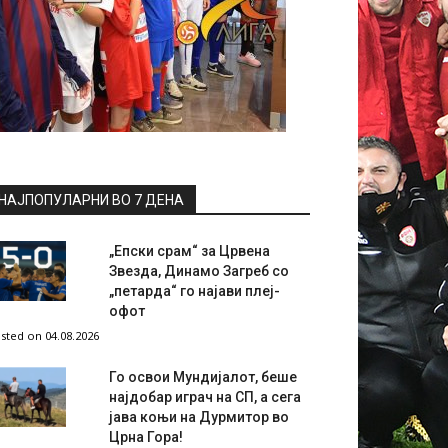
НАЈПОПУЛАРНИ ВО 7 ДЕНА
„Епски срам“ за Црвена
Звезда, Динамо Загреб со
„петарда“ го најави плеј-
офот
sted on 04.08.2026
Го освои Мундијалот, беше
најдобар играч на СП, а сега
јава коњи на Дурмитор во
Црна Гора!