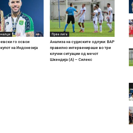
оналци
Прва лига
евски го освои
Анализа на судиските одлуки: ВАР
купот на Индонезија
правилно интервенираше во три
клучни ситуации од мечот
Шкендија (А) – Силекс