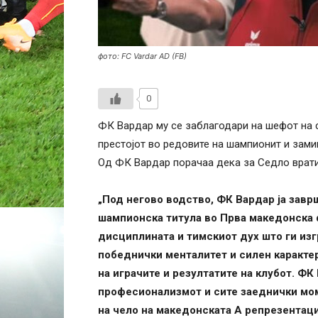
фото: FC Vardar AD (FB)
0
ФК Вардар му се заблагодари на шефот на с
престојот во редовите на шампионит и замин
Од ФК Вардар порачаа дека за Седло врати
„Под негово водство, ФК Вардар ја завр
шампионска титула во Прва македонска ф
дисциплината и тимскиот дух што ги изг
победнички менталитет и силен карактер 
на играчите и резултатите на клубот.
ФК 
професионализмот и сите заеднички моме
на чело на македонската А репрезентаци