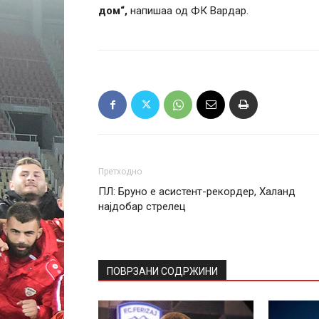
дом“,
напишаа од ФК Вардар.
Претходно
ПЛ: Бруно е асистент-рекордер, Халанд
најдобар стрелец
ПОВРЗАНИ СОДРЖИНИ