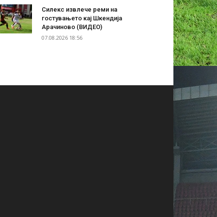
Силекс извлече реми на
гостувањето кај Шкендија
Арачиново (ВИДЕО)
07.08.2026 18:56