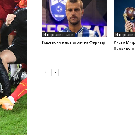
Интернационалци
Интернаци
Тошевски е нов играч на Феризај
Ристо Митр
Президент 