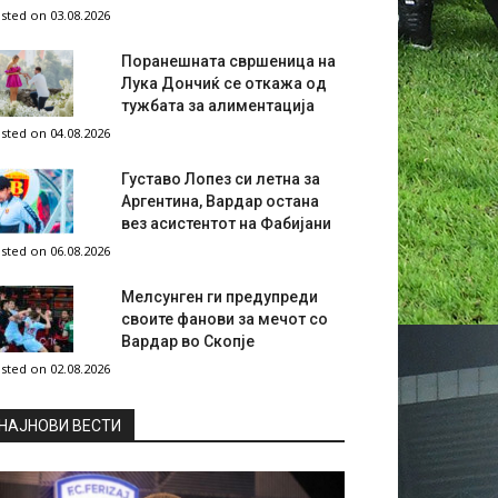
sted on 03.08.2026
Поранешната свршеница на
Лука Дончиќ се откажа од
тужбата за алиментација
sted on 04.08.2026
Густаво Лопез си летна за
Аргентина, Вардар остана
вез асистентот на Фабијани
sted on 06.08.2026
Мелсунген ги предупреди
своите фанови за мечот со
Вардар во Скопје
sted on 02.08.2026
НAЈНОВИ ВЕСТИ