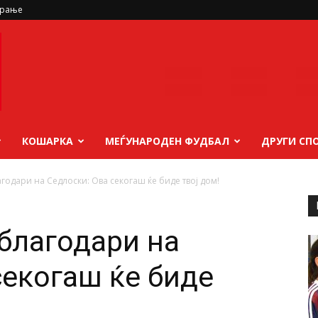
ирање
КОШАРКА
МЕЃУНАРОДЕН ФУДБАЛ
ДРУГИ СП
годари на Седлоски: Ова секогаш ќе биде твој дом!
аблагодари на
секогаш ќе биде