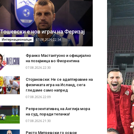
Тошевски е нов играч на Феризај
07.08.2026 22:54
Интернационалци
Франко Мастантуоно и официјално
на позајмица во Фиорентина
07.08.2026 22:30
Стојановски: Не се адаптиравме на
физичката игра на Исланд, сега
гледаме само напред
07.08.2026 22:09
Репрезентативец на Англија мора
на суд, поради тепачка!
07.08.2026 21:30
Ристо Митревски го освои