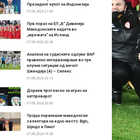
Президент купот на Индонезија
07.08.2026 21:00
Прв пораз на ЕП „Б“ Дивизија:
Македонските кадети во
„мрежата“ на Исланд
07.08.2026 20:28
Анализа на судиските одлуки: ВАР
правилно интервенираше во три
клучни ситуации од мечот
Шкендија (А) – Силекс
07.08.2026 20:15
Дориев прогласен за играч на
натпреварот
07.08.2026 20:00
Тројца поранешни македонски
селектори на едно место: Вујо,
Шундо и Лино!
07.08.2026 19:28