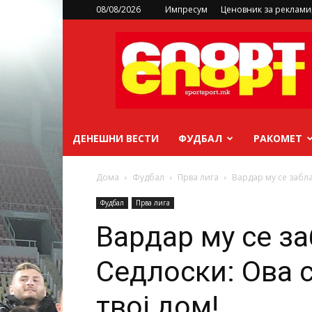
08/08/2026
Импресум
Ценовник за реклам
sportsport.mk
ДЕНЕШНИ ВЕСТИ
ФУДБАЛ
РАКОМЕТ
Дома
Фудбал
Прва лига
Вардар му се забла
Фудбал
Прва лига
Вардар му се з
Седлоски: Ова 
твој дом!