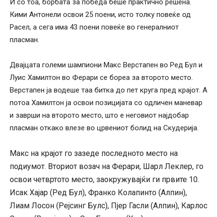
И со тоа, борбата за победа беше практично решена.
Кими Антонели освои 25 поени, исто толку повеќе од
Расел, а сега има 43 поени повеќе во генералниот
пласман.
Двајцата големи шампиони Макс Верстапен во Ред Бул и
Луис Хамилтон во Ферари се бореа за второто место.
Верстапен ја водеше таа битка до пет круга пред крајот. А
потоа Хамилтон ја освои позицијата со одличен маневар
и заврши на второто место, што е неговиот најдобар
пласман откако влезе во црвениот болид на Скудерија.
Макс на крајот го зазеде последното место на
подиумот. Вториот возач на Ферари, Шарл Леклер, го
освои четвртото место, заокружувајќи ги првите 10.
Исак Хајар (Ред Бул), Франко Колапинто (Алпин),
Лиам Лосон (Рејсинг Булс), Пјер Гасли (Алпин), Карлос