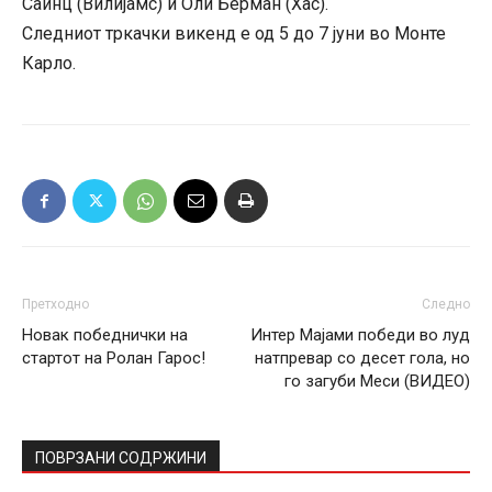
Саинц (Вилијамс) и Оли Берман (Хас).
Следниот тркачки викенд е од 5 до 7 јуни во Монте
Карло.
Претходно
Следно
Новак победнички на
Интер Мајами победи во луд
стартот на Ролан Гарос!
натпревар со десет гола, но
го загуби Меси (ВИДЕО)
ПОВРЗАНИ СОДРЖИНИ