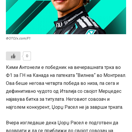
ФОТО/x.com/F1
0
Кими Антонели е победник на вечерашната трка во
Ф1 за ГН на Канада на патеката “Вилнев“ во Монтреал.
Ова беше негова четврта победа во низа, па сега и
дефинитивно чудото од Италија со својот Мерцедес
најавува битка за титулата. Неговиот совозач и
најголем конкурент, Џорџ Расел не ја заврши трката.
Вчера изгледаше дека Џорџ Расел е подготвен да
возврати и да се приближи до својот совозач на