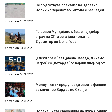
Се подготвува спектакл на Здравко
Чолиќ но теренот во Битола е безбеден
posted on 31.07.2026
Го освои Мундијалот, беше најдобар
играч на СП, а сега јава коњи на
Дурмитор во Црна Гора!
posted on 03.08.2026
„Епски срам“ за Црвена Звезда, Динамо
Загреб со „петарда“ го најави плеј-офот
posted on 04.08.2026
Мелсунген ги предупреди своите фанови
за мечот со Вардар во Скопје
posted on 02.08.2026
Поранешната свршеница на Лука Дончиќ