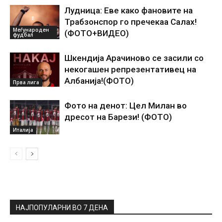
Лудница: Еве како фановите на
Трабзонспор го пречекаа Салах!
Меѓународен
(ФОТО+ВИДЕО)
фудбал
Шкендија Арачиново се засили со
некогашен репрезентативец на
Албанија!(ФОТО)
Прва лига
Фото на денот: Цел Милан во
дресот на Барези! (ФОТО)
Италија
НАЈПОПУЛАРНИ ВО 7 ДЕНА