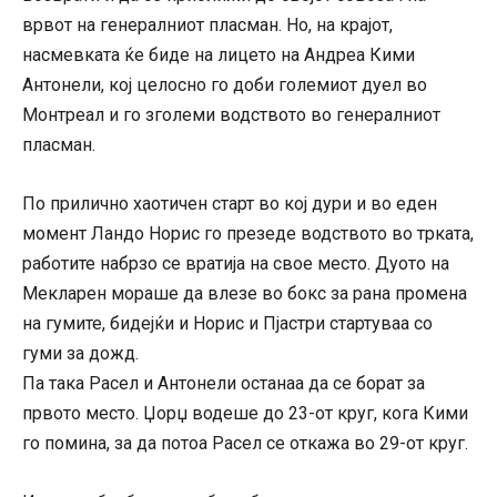
врвот на генералниот пласман. Но, на крајот,
насмевката ќе биде на лицето на Андреа Кими
Антонели, кој целосно го доби големиот дуел во
Монтреал и го зголеми водството во генералниот
пласман.
По прилично хаотичен старт во кој дури и во еден
момент Ландо Норис го презеде водството во трката,
работите набрзо се вратија на свое место. Дуото на
Мекларен мораше да влезе во бокс за рана промена
на гумите, бидејќи и Норис и Пјастри стартуваа со
гуми за дожд.
Па така Расел и Антонели останаа да се борат за
првото место. Џорџ водеше до 23-от круг, кога Кими
го помина, за да потоа Расел се откажа во 29-от круг.