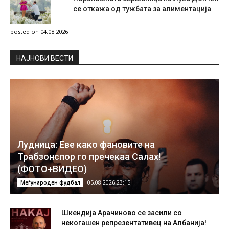
се откажа од тужбата за алиментација
posted on 04.08.2026
НAЈНОВИ ВЕСТИ
Лудница: Еве како фановите на
Трабзонспор го пречекаа Салах!
(ФОТО+ВИДЕО)
05.08.2026 23:15
Меѓународен фудбал
Шкендија Арачиново се засили со
некогашен репрезентативец на Албанија!