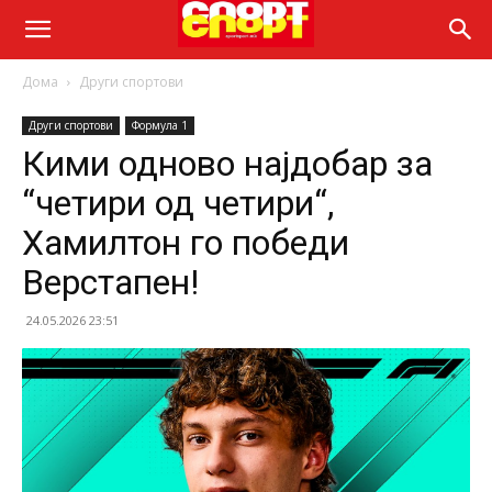
Дома
Други спортови
Други спортови
Формула 1
Кими одново најдобар за
“четири од четири“,
Хамилтон го победи
Верстапен!
24.05.2026 23:51