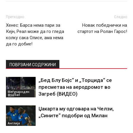
Претходно
Следно
Хенес: Барса нема пари за
Новак победнички на
Кејн, Реал може да го гледа
стартот на Ролан Гарос!
колку сака Олисе, ама нема
да го добие!
ПОВРЗАНИ СОДРЖИНИ
„Бед Блу Бојс“ и „Торцида“ се
пресметаа на аеродромот во
Меѓународен
Загреб (ВИДЕО)
фудбал
Џакарта му одговара на Челзи,
„Сините“ подобри од Милан
Англија