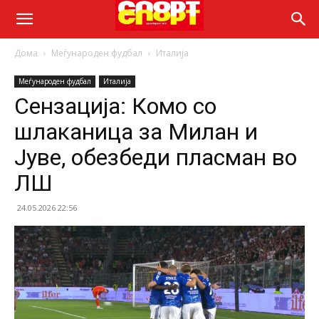
Дома
Меѓународен фудбал
Италија
Меѓународен фудбал
Италија
Сензација: Комо со
шлаканица за Милан и
Јуве, обезбеди пласман во
ЛШ
24.05.2026 22:56