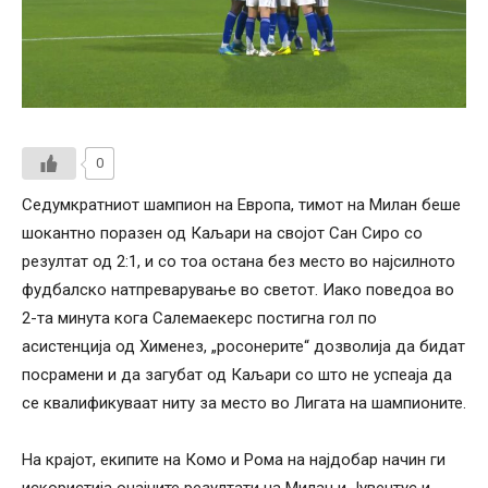
0
Седумкратниот шампион на Европа, тимот на Милан беше
шокантно поразен од Каљари на својот Сан Сиро со
резултат од 2:1, и со тоа остана без место во најсилното
фудбалско натпреварување во светот. Иако поведоа во
2-та минута кога Салемаекерс постигна гол по
асистенција од Хименез, „росонерите“ дозволија да бидат
посрамени и да загубат од Каљари со што не успеаја да
се квалификуваат ниту за место во Лигата на шампионите.
На крајот, екипите на Комо и Рома на најдобар начин ги
искористија очајните резултати на Милан и Јувентус и