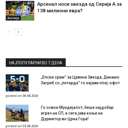
Арсенал носи ѕвезда од Серија А за
138 милиони евра?
Англија
НАЈПОПУЛАРНИ ВО 7 ДЕНА
„Епски срам“ за Црвена Звезда, Динамо
Загреб со „петарда“ го најави плеј-офот
posted on 04.08.2026
Го освои Мундијалот, беше најдобар
играч на СП, а сега јава коњи на
Дурмитор во Црна Гора!
posted on 03.08.2026