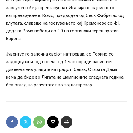
заслужено ќе ја преставуваат Италија во најсилното
натпреварување. Комо, предводен од Сеск Фабрегас од
клупата, славеше на гостувањето кај Кремонезе со 4:1,
додека Рома победи со 2:0 на гостински терен против
Верона.
Јувентус го започна својот натпревар, со Торино со
задоцнување од повеќе од 1 час поради навивачи
дивеења низ улиците на градот. Сепак, Старата Дама
нема да биде во Лигата на шампионите следната година,
без оглед на резултатот во тој натпревар.