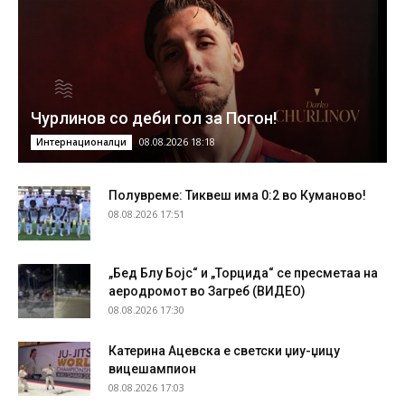
Чурлинов со деби гол за Погон!
08.08.2026 18:18
Интернационалци
Полувреме: Тиквеш има 0:2 во Куманово!
08.08.2026 17:51
„Бед Блу Бојс“ и „Торцида“ се пресметаа на
аеродромот во Загреб (ВИДЕО)
08.08.2026 17:30
Катерина Ацевска е светски џиу-џицу
вицешампион
08.08.2026 17:03