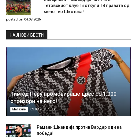
Тетовскиот клуб ги откупи ТВ правата од
мечот во Шкотска!
posted on 04.08.2026
НAЈНОВИ ВЕСТИ
Тим од Перу промовираше дрес со 1.000
спонзори на него!
09.08.2026 10:00
Магазин
Рамани:Шкендија против Вардар оди на
победа!