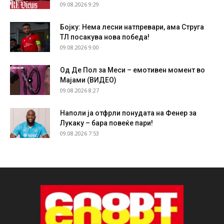
09.08.2026 9:29
Бојку: Нема лесни натпревари, ама Струга
ТЛ посакува нова победа!
09.08.2026 9:00
Од Де Пол за Меси – емотивен момент во
Мајами (ВИДЕО)
09.08.2026 8:27
Наполи ја отфрли понудата на Фенер за
Лукаку – бара повеќе пари!
09.08.2026 7:53