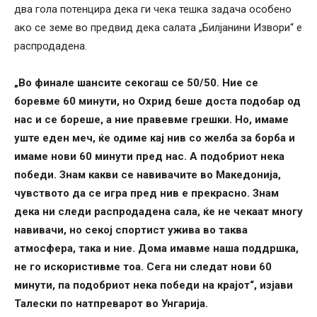
два гола потенцира дека ги чека тешка задача особено
ако се земе во предвид дека салата „Билјанини Извори“ е
распродадена.
„Во финале шансите секогаш се 50/50. Ние се
боревме 60 минути, но Охрид беше доста подобар од
нас и се бореше, а ние правевме грешки. Но, имаме
уште еден меч, ќе одиме кај нив со желба за борба и
имаме нови 60 минути пред нас. А подобриот нека
победи. Знам какви се навивачите во Македонија,
чувството да се игра пред нив е прекрасно. Знам
дека ни следи распродадена сала, ќе не чекаат многу
навивачи, но секој спортист ужива во таква
атмосфера, така и ние. Дома имавме наша поддршка,
не го искористивме тоа. Сега ни следат нови 60
минути, па подобриот нека победи на крајот“, изјави
Талески по натпреварот во Унгарија.