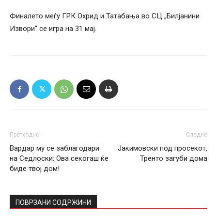
Финалето меѓу ГРК Охрид и Татабања во СЦ „Билјанини
Извори“ се игра на 31 мај.
Претходно
Следно
Вардар му се заблагодари
Јакимовски под просекот,
на Седлоски: Ова секогаш ќе
Тренто загуби дома
биде твој дом!
ПОВРЗАНИ СОДРЖИНИ