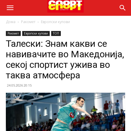
Дома
Ракомет
Европски купови
Ракомет
Европски купови
ТОП
Талески: Знам какви се
навивачите во Македонија,
секој спортист ужива во
таква атмосфера
24.05.2026 20:15