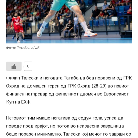
Фото: Татабања/ФБ
0
Филип Талески и неговата Татабања беа поразени од ГРК
Охрид на домашен терен од ГРК Охрид (28-29) во првиот
финален натпревар од финалниот двомеч во Европскиот
Куп на ЕХФ.
Неговиот тим имаше негатива од седум гола, успеа да
поведе пред крајот, но потоа во неизвесна завршница
беше поразен минимално. Талески кој мечот го заврши со