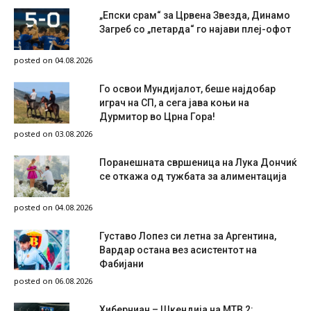
„Епски срам“ за Црвена Звезда, Динамо
Загреб со „петарда“ го најави плеј-офот
posted on 04.08.2026
Го освои Мундијалот, беше најдобар
играч на СП, а сега јава коњи на
Дурмитор во Црна Гора!
posted on 03.08.2026
Поранешната свршеница на Лука Дончиќ
се откажа од тужбата за алиментација
posted on 04.08.2026
Густаво Лопез си летна за Аргентина,
Вардар остана вез асистентот на
Фабијани
posted on 06.08.2026
Хиберниан – Шкендија на МТВ 2: