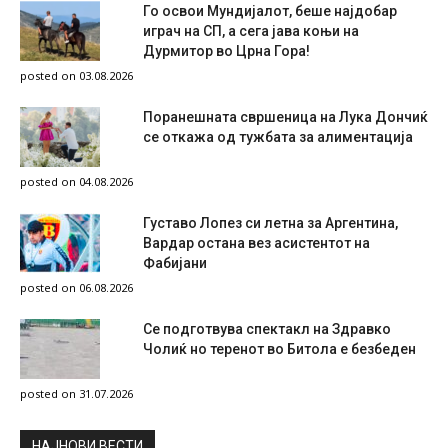
Го освои Мундијалот, беше најдобар
играч на СП, а сега јава коњи на
Дурмитор во Црна Гора!
posted on 03.08.2026
Поранешната свршеница на Лука Дончиќ
се откажа од тужбата за алиментација
posted on 04.08.2026
Густаво Лопез си летна за Аргентина,
Вардар остана вез асистентот на
Фабијани
posted on 06.08.2026
Се подготвува спектакл на Здравко
Чолиќ но теренот во Битола е безбеден
posted on 31.07.2026
НAЈНОВИ ВЕСТИ