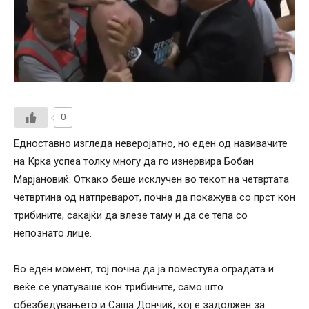
0
Едноставно изгледа неверојатно, но еден од навивачите
на Крка успеа толку многу да го изнервира Бобан
Марјановиќ. Откако беше исклучен во текот на четвртата
четвртина од натпреварот, почна да покажува со прст кон
трибините, сакајќи да влезе таму и да се тепа со
непознато лице.
Во еден момент, тој почна да ја поместува оградата и
веќе се упатуваше кон трибините, само што
обезбедувањето и Саша Дончиќ, кој е задолжен за