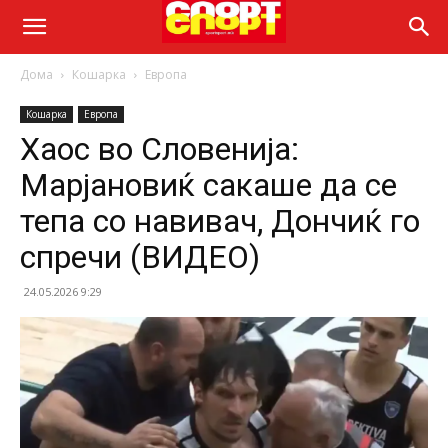
Дома
Кошарка
Европа
Кошарка
Европа
Хаос во Словенија:
Марјановиќ сакаше да се
тепа со навивач, Дончиќ го
спречи (ВИДЕО)
24.05.2026 9:29