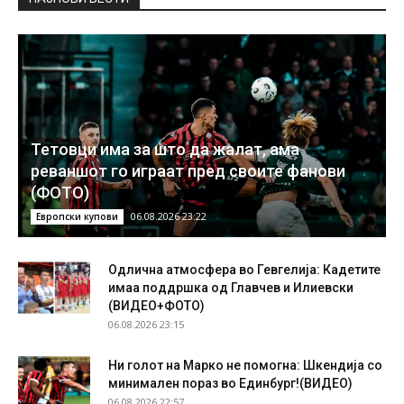
Тетовци има за што да жалат, ама
реваншот го играат пред своите фанови
(ФОТО)
06.08.2026 23:22
Европски купови
Одлична атмосфера во Гевгелија: Кадетите
имаа поддршка од Главчев и Илиевски
(ВИДЕО+ФОТО)
06.08.2026 23:15
Ни голот на Марко не помогна: Шкендија со
минимален пораз во Единбург!(ВИДЕО)
06.08.2026 22:57