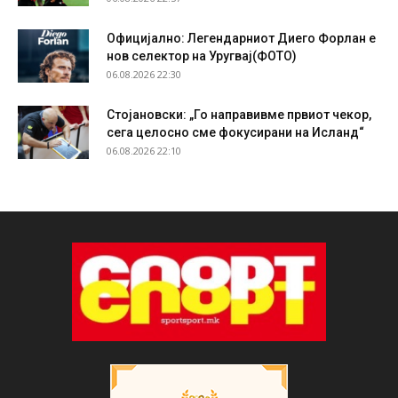
Официјално: Легендарниот Диего Форлан е
нов селектор на Уругвај(ФОТО)
06.08.2026 22:30
Стојановски: „Го направивме првиот чекор,
сега целосно сме фокусирани на Исланд“
06.08.2026 22:10