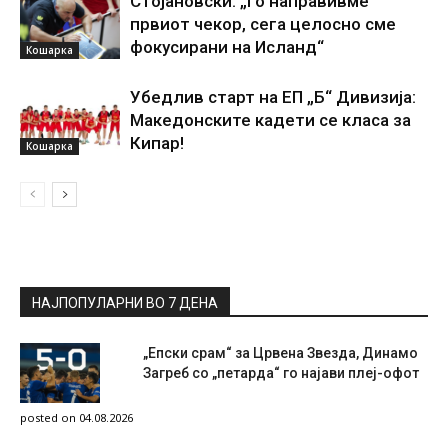
Стојановски: „Го направивме
првиот чекор, сега целосно сме
фокусирани на Исланд“
Кошарка
Убедлив старт на ЕП „Б“ Дивизија:
Македонските кадети се класа за
Кипар!
Кошарка
НАЈПОПУЛАРНИ ВО 7 ДЕНА
„Епски срам“ за Црвена Звезда, Динамо
Загреб со „петарда“ го најави плеј-офот
posted on 04.08.2026