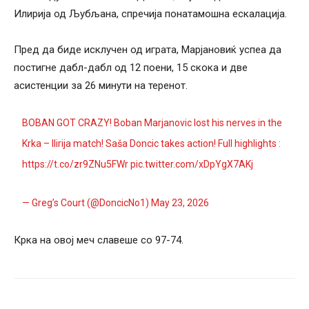
Илирија од Љубљана, спречија понатамошна ескалација.
Пред да биде исклучен од играта, Марјановиќ успеа да
постигне дабл-дабл од 12 поени, 15 скока и две
асистенции за 26 минути на теренот.
BOBAN GOT CRAZY! Boban Marjanovic lost his nerves in the
Krka – Ilirija match! Saša Doncic takes action! Full highlights :
https://t.co/zr9ZNu5FWr
pic.twitter.com/xDpYgX7AKj
— Greg’s Court (@DoncicNo1)
May 23, 2026
Крка на овој меч славеше со 97-74.