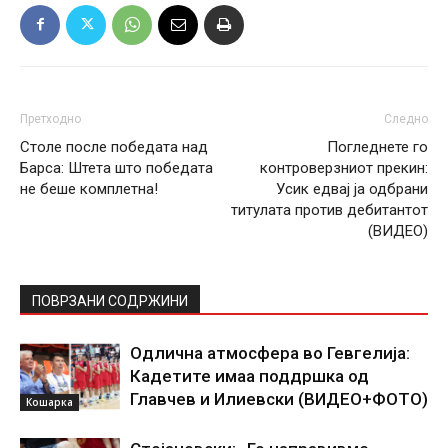
Претходно
Следно
Столе после победата над
Погледнете го
Барса: Штета што победата
контроверзниот прекин:
не беше комплетна!
Усик едвај ја одбрани
титулата против дебитантот
(ВИДЕО)
ПОВРЗАНИ СОДРЖИНИ
Одлична атмосфера во Гевгелија:
Кадетите имаа поддршка од
Главчев и Илиевски (ВИДЕО+ФОТО)
Кошарка