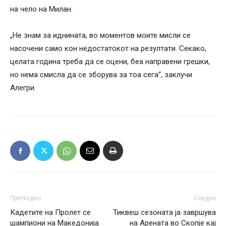
на чело на Милан.
„Не знам за иднината, во моментов моите мисли се
насочени само кон недостатокот на резултати. Секако,
целата година треба да се оцени, беа направени грешки,
но нема смисла да се зборува за тоа сега“, заклучи
Алегри.
Претходно
Следно
Кадетите на Пролет се
Тиквеш сезоната ја завршува
шампиони на Македонија
на Арената во Скопје кај