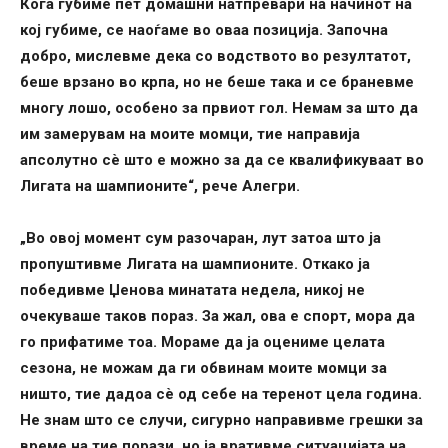
Кога губиме пет домашни натпревари на начинот на
кој губиме, се наоѓаме во оваа позиција. Започна
добро, мислевме дека со водството во резултатот,
беше врзано во крпа, но не беше така и се браневме
многу лошо, особено за првиот гол. Немам за што да
им замерувам на моите момци, тие направија
апсолутно сè што е можно за да се квалификуваат во
Лигата на шампионите“, рече Алегри.
„Во овој момент сум разочаран, лут затоа што ја
пропуштивме Лигата на шампионите. Откако ја
победивме Џенова минатата недела, никој не
очекуваше таков пораз. За жал, ова е спорт, мора да
го прифатиме тоа. Мораме да ја оцениме целата
сезона, не можам да ги обвинам моите момци за
ништо, тие дадоа сè од себе на теренот цела година.
Не знам што се случи, сигурно направивме грешки за
време на тие порази, но ја вративме ситуацијата на