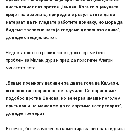
вистинскиот пат против Џенова. Кога го оценувате
крајот на сезоната, природно е резултатите да ве
натераат да ги гледате работите поинаку, но мора да
бидеме трезвени кога ја гледаме целосната слика“,
додаде специјалистот.
Недостатокот на решителност долго време беше
проблем за Милан, дури и пред да пристигне Алегри
минатото лето.
„Бевме премногу пасивни за двата гола на Каљари,
што никогаш порано не се случило. Се справивме
подобро против Џенова, но вечерва имаше поголем
притисок и не можевме да го свртиме натпреварот“,
додаде тренерот.
Конечно, беше замолен да коментира за неговата иднина