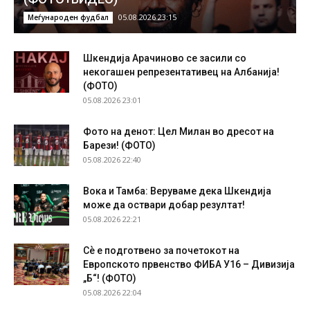
05.08.2026 23:15
Меѓународен фудбал
Шкендија Арачиново се засили со
некогашен репрезентативец на Албанија!
(ФОТО)
05.08.2026 23:01
Фото на денот: Цел Милан во дресот на
Барези! (ФОТО)
05.08.2026 22:40
Вока и Тамба: Веруваме дека Шкендија
може да оствари добар резултат!
05.08.2026 22:21
Сѐ е подготвено за почетокот на
Европското првенство ФИБА У16 – Дивизија
„Б“! (ФОТО)
05.08.2026 22:04