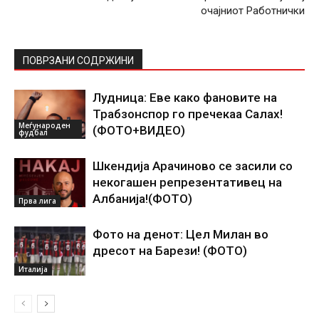
очајниот Работнички
ПОВРЗАНИ СОДРЖИНИ
Лудница: Еве како фановите на
Трабзонспор го пречекаа Салах!
Меѓународен
(ФОТО+ВИДЕО)
фудбал
Шкендија Арачиново се засили со
некогашен репрезентативец на
Албанија!(ФОТО)
Прва лига
Фото на денот: Цел Милан во
дресот на Барези! (ФОТО)
Италија