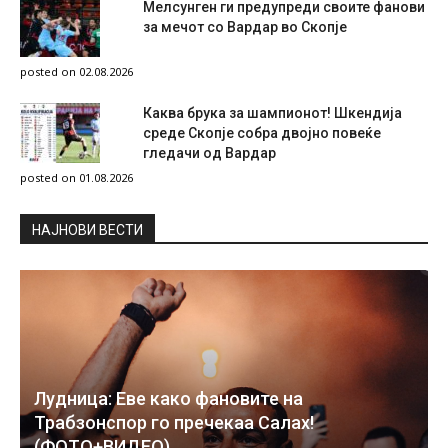
Мелсунген ги предупреди своите фанови
за мечот со Вардар во Скопје
posted on 02.08.2026
Каква брука за шампионот! Шкендија
среде Скопје собра двојно повеќе
гледачи од Вардар
posted on 01.08.2026
НAЈНОВИ ВЕСТИ
Лудница: Еве како фановите на
Трабзонспор го пречекаа Салах!
(ФОТО+ВИДЕО)