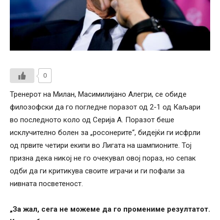
0
Тренерот на Милан, Масимилијано Алегри, се обиде
филозофски да го погледне поразот од 2-1 од Каљари
во последното коло од Серија А. Поразот беше
исклучително болен за „росонерите“, бидејќи ги исфрли
од првите четири екипи во Лигата на шампионите. Тој
призна дека никој не го очекувал овој пораз, но сепак
одби да ги критикува своите играчи и ги пофали за
нивната посветеност.
„За жал, сега не можеме да го промениме резултатот.