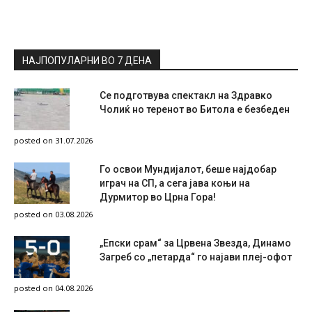
НАЈПОПУЛАРНИ ВО 7 ДЕНА
Се подготвува спектакл на Здравко
Чолиќ но теренот во Битола е безбеден
posted on 31.07.2026
Го освои Мундијалот, беше најдобар
играч на СП, а сега јава коњи на
Дурмитор во Црна Гора!
posted on 03.08.2026
„Епски срам“ за Црвена Звезда, Динамо
Загреб со „петарда“ го најави плеј-офот
posted on 04.08.2026