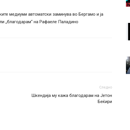
ските медиуми автоматски заминува во Бергамо и ја
ели „благодарам“ на Рафаеле Паладино
Следно
Шкендија му кажа благодарам на Јетон
Беќири