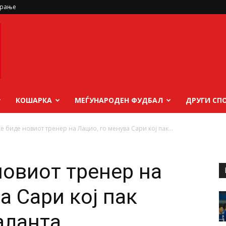
ирање
КОШАРКА
МЕЃУНАРОДЕН ФУДБАЛ
ДРУГИ СП
ќе биде новиот тренер на Лацио, го менува Сари кој пак...
новиот тренер на
а Сари кој пак
аланта