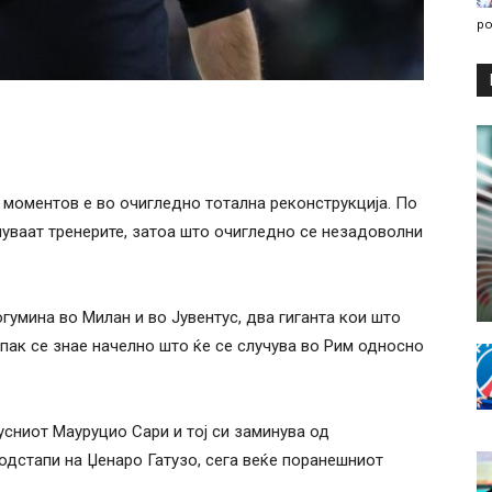
po
 моментов е во очигледно тотална реконструкција. По
енуваат тренерите, затоа што очигледно се незадоволни
огумина во Милан и во Јувентус, два гиганта кои што
 пак се знае начелно што ќе се случува во Рим односно
усниот Мауруцио Сари и тој си заминува од
 одстапи на Џенаро Гатузо, сега веќе поранешниот