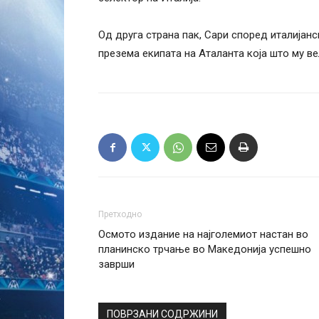
Од друга страна пак, Сари според италијан
презема екипата на Аталанта која што му в
Претходно
Осмото издание на најголемиот настан во
планинско трчање во Македонија успешно
заврши
ПОВРЗАНИ СОДРЖИНИ