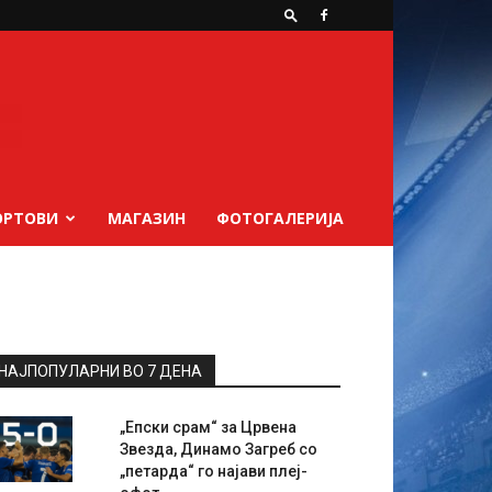
ОРТОВИ
МАГАЗИН
ФОТОГАЛЕРИЈА
НАЈПОПУЛАРНИ ВО 7 ДЕНА
„Епски срам“ за Црвена
Звезда, Динамо Загреб со
„петарда“ го најави плеј-