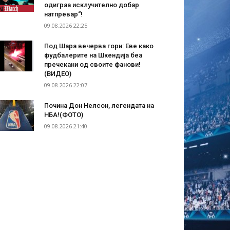
одиграа исклучително добар
натпревар“!
09.08.2026 22:25
Под Шара вечерва гори: Еве како
фудбалерите на Шкендија беа
пречекани од своите фанови!
(ВИДЕО)
09.08.2026 22:07
Почина Дон Нелсон, легендата на
НБА!(ФОТО)
09.08.2026 21:40