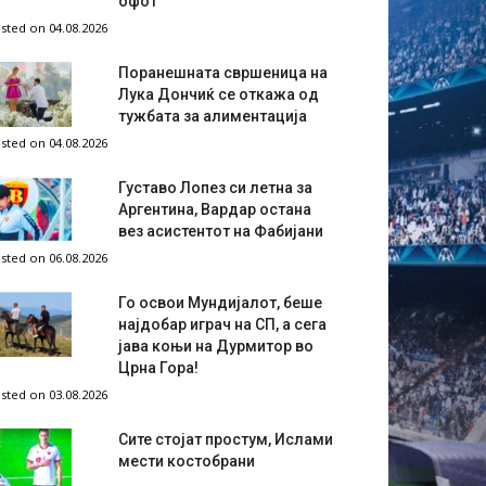
офот
sted on 04.08.2026
Поранешната свршеница на
Лука Дончиќ се откажа од
тужбата за алиментација
sted on 04.08.2026
Густаво Лопез си летна за
Аргентина, Вардар остана
вез асистентот на Фабијани
sted on 06.08.2026
Го освои Мундијалот, беше
најдобар играч на СП, а сега
јава коњи на Дурмитор во
Црна Гора!
sted on 03.08.2026
Сите стојат простум, Ислами
мести костобрани