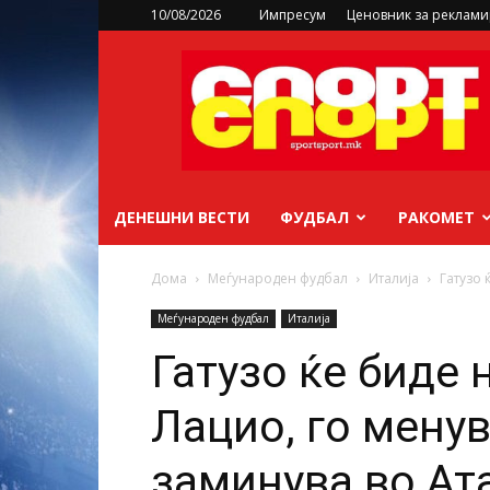
10/08/2026
Импресум
Ценовник за реклам
sportsport.mk
ДЕНЕШНИ ВЕСТИ
ФУДБАЛ
РАКОМЕТ
Дома
Меѓународен фудбал
Италија
Гатузо 
Меѓународен фудбал
Италија
Гатузо ќе биде 
Лацио, го менув
заминува во Ат