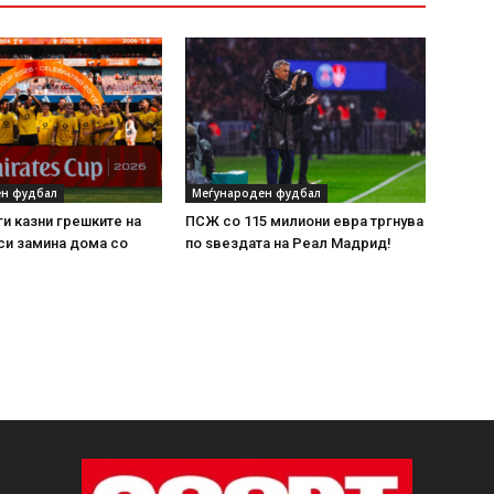
н фудбал
Меѓународен фудбал
и казни грешките на
ПСЖ со 115 милиони евра тргнува
си замина дома со
по ѕвездата на Реал Мадрид!