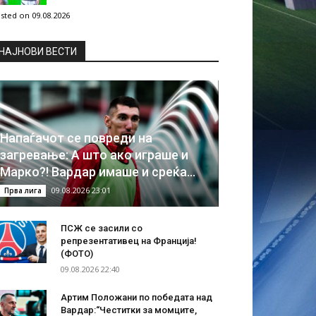
sted on 09.08.2026
НAЈНОВИ ВЕСТИ
Напаѓачот се повреди на
загревање: А што ако играше и
Марко?! Вардар имаше и среќа…
09.08.2026 23:01
Прва лига
ПСЖ се засили со
репрезентативец на Франција!
(ФОТО)
09.08.2026 22:40
Артим Положани по победата над
Вардар:“Честитки за момците,