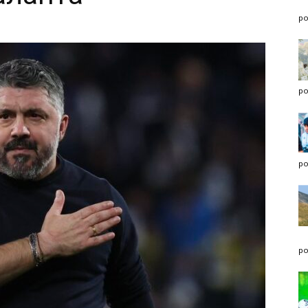
po
po
po
po