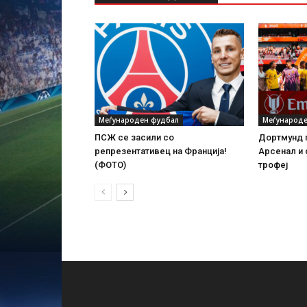
Меѓународен фудбал
Меѓународе
ПСЖ се засили со
Дортмунд г
репрезентативец на Франција!
Арсенал и 
(ФОТО)
трофеј