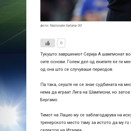
фото: Nazionale Italiana (X)
0
Тукушто завршениот Серија А шампионат во
сите основи. Голем дел од екипите ќе ги м
од она што се случуваше периодов.
Па така, сеуште не се знае судбината на мн
нема да играат Лига на Шампиони, но затоа
Бергамо.
Тимот на Лацио му се заблагодарува на иск
тренерското место таму за истото да му го
селектор на Италија.