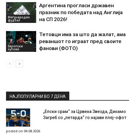
Аргентина прогласи државен
празник по победата над Англија
Меѓународен
на СП 2026!
фудбал
Тетовци има за што да жалат, ама
реваншот го играат пред своите
Европски
фанови (ФОТО)
купови
НАЈПОПУЛАРНИ ВО 7 ДЕНА
„Епски срам“ за Црвена Звезда, Динамо
Загреб со „петарда“ го најави плеј-офот
posted on 04.08.2026