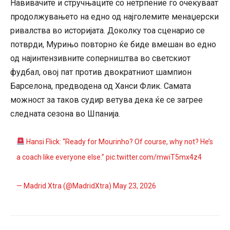
Навивачите и стручњаците со нетрпение го очекуваат
продолжувањето на едно од најголемите менаџерски
ривалства во историјата. Доколку тоа сценарио се
потврди, Мурињо повторно ќе биде вмешан во едно
од најинтензивните соперништва во светскиот
фудбал, овој пат против двократниот шампион
Барселона, предводена од Ханси Флик. Самата
можност за таков судир ветува дека ќе се загрее
следната сезона во Шпанија.
Hansi Flick: “Ready for Mourinho? Of course, why not? He’s
a coach like everyone else.”
pic.twitter.com/mwiT5mx4z4
— Madrid Xtra (@MadridXtra)
May 23, 2026