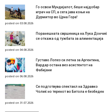
Го освои Мундијалот, беше најдобар
играч на СП, а сега јава коњи на
Дурмитор во Црна Гора!
posted on 03.08.2026
Поранешната свршеница на Лука Дончиќ
се откажа од тужбата за алиментација
posted on 04.08.2026
Густаво Лопез си летна за Аргентина,
Вардар остана вез асистентот на
Фабијани
posted on 06.08.2026
Се подготвува спектакл на Здравко
Чолиќ но теренот во Битола е безбеден
posted on 31.07.2026