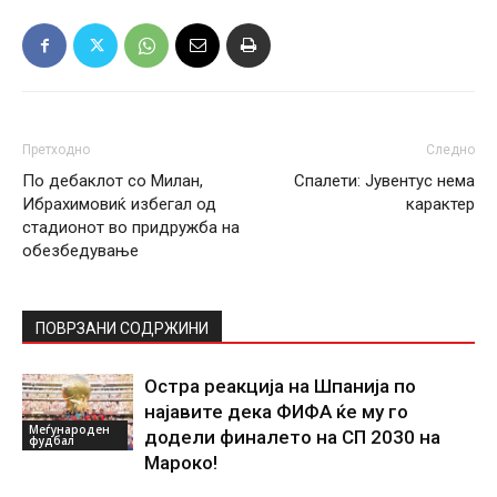
Претходно
Следно
По дебаклот со Милан,
Спалети: Јувентус нема
Ибрахимовиќ избегал од
карактер
стадионот во придружба на
обезбедување
ПОВРЗАНИ СОДРЖИНИ
Остра реакција на Шпанија по
најавите дека ФИФА ќе му го
Меѓународен
додели финалето на СП 2030 на
фудбал
Мароко!