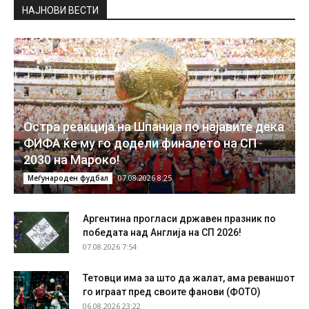
НAЈНОВИ ВЕСТИ
Остра реакција на Шпанија по најавите дека
ФИФА ќе му го додели финалето на СП
2030 на Мароко!
07.08.2026 8:25
Меѓународен фудбал
Аргентина прогласи државен празник по
победата над Англија на СП 2026!
07.08.2026 7:54
Тетовци има за што да жалат, ама реваншот
го играат пред своите фанови (ФОТО)
06.08.2026 23:22