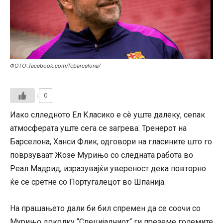
ФОТО:.facebook.com/fcbarcelona/
0
Иако слледното Ел Класико е сè уште далеку, сепак
атмосферата уште сега се загрева. Тренерот на
Барселона, Ханси Флик, одговори на гласините што го
поврзуваат Жозе Мурињо со следната работа во
Реал Мадрид, изразувајќи увереност дека повторно
ќе се сретне со Португалецот во Шпанија.
На прашањето дали би бил спремен да се соочи со
Мурињо доколку “Специјалниот“ ги преземе големите