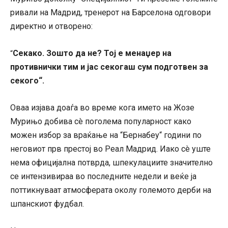
ривали на Мадрид, тренерот на Барселона одговори
директно и отворено:
Секако. Зошто да не? Тој е менаџер на
“
противнички тим и јас секогаш сум подготвен за
секого“.
Оваа изјава доаѓа во време кога името на Жозе
Мурињо добива сè поголема популарност како
можен избор за враќање на “Бернабеу“ години по
неговиот прв престој во Реал Мадрид. Иако сè уште
нема официјална потврда, шпекулациите значително
се интензивираа во последните недели и веќе ја
поттикнуваат атмосферата околу големото дерби на
шпанскиот фудбал.