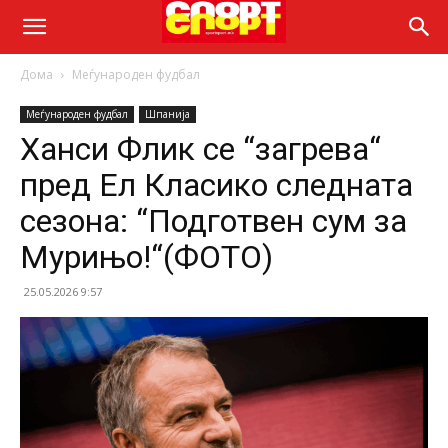
Дома
Меѓународен фудбал
Меѓународен фудбал
Шпанија
Ханси Флик се “загрева“
пред Ел Класико следната
сезона: “Подготвен сум за
Мурињо!“(ФОТО)
25.05.2026 9:57