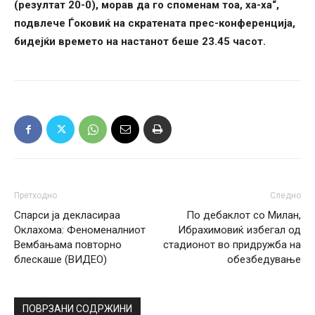
(резултат 20-0), морав да го споменам тоа, ха-ха“,
подвлече Ѓоковиќ на скратената прес-конференција,
бидејќи времето на настанот беше 23.45 часот.
Претходно
Следно
Спарси ја декласираа
По дебаклот со Милан,
Оклахома: Феноменалниот
Ибрахимовиќ избегал од
Вембањама повторно
стадионот во придружба на
блескаше (ВИДЕО)
обезбедување
ПОВРЗАНИ СОДРЖИНИ