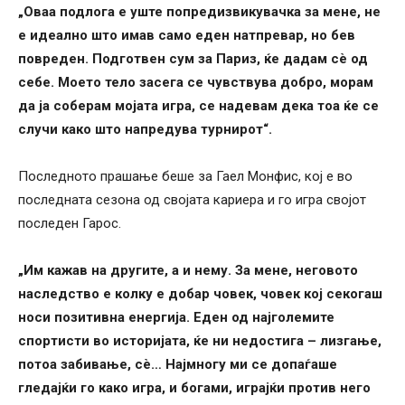
„Оваа подлога е уште попредизвикувачка за мене, не
е идеално што имав само еден натпревар, но бев
повреден. Подготвен сум за Париз, ќе дадам сè од
себе. Моето тело засега се чувствува добро, морам
да ја соберам мојата игра, се надевам дека тоа ќе се
случи како што напредува турнирот“.
Последното прашање беше за Гаел Монфис, кој е во
последната сезона од својата кариера и го игра својот
последен Гарос.
„Им кажав на другите, а и нему. За мене, неговото
наследство е колку е добар човек, човек кој секогаш
носи позитивна енергија. Еден од најголемите
спортисти во историјата, ќе ни недостига – лизгање,
потоа забивање, сè… Најмногу ми се допаѓаше
гледајќи го како игра, и богами, играјќи против него