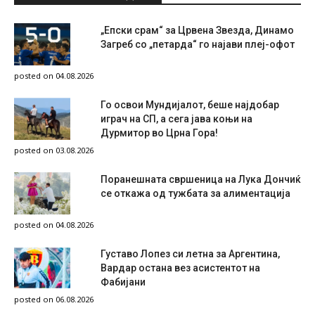
„Епски срам“ за Црвена Звезда, Динамо
Загреб со „петарда“ го најави плеј-офот
posted on 04.08.2026
Го освои Мундијалот, беше најдобар
играч на СП, а сега јава коњи на
Дурмитор во Црна Гора!
posted on 03.08.2026
Поранешната свршеница на Лука Дончиќ
се откажа од тужбата за алиментација
posted on 04.08.2026
Густаво Лопез си летна за Аргентина,
Вардар остана вез асистентот на
Фабијани
posted on 06.08.2026