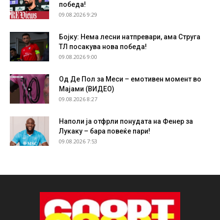
победа!
09.08.2026 9:29
Бојку: Нема лесни натпревари, ама Струга
ТЛ посакува нова победа!
09.08.2026 9:00
Од Де Пол за Меси – емотивен момент во
Мајами (ВИДЕО)
09.08.2026 8:27
Наполи ја отфрли понудата на Фенер за
Лукаку – бара повеќе пари!
09.08.2026 7:53