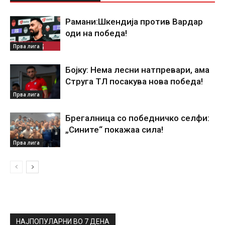
Рамани:Шкендија против Вардар
оди на победа!
Прва лига
Бојку: Нема лесни натпревари, ама
Струга ТЛ посакува нова победа!
Прва лига
Брегалница со победничко селфи:
„Сините“ покажаа сила!
Прва лига
НАЈПОПУЛАРНИ ВО 7 ДЕНА