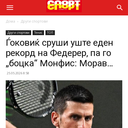
Дома
Други спортови
Други спортови
Тенис
ТОП
Ѓоковиќ сруши уште еден
рекорд на Федерер, па го
„боцка“ Монфис: Морав…
25.05.2026 8:58