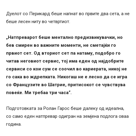
Дуелот со Перикард беше напнат во првите два сета, а не
беше лесен ниту во четвртиот.
„Натпреварот беше ментално предизвикувачки, но
бев смирен во важните моменти, не сметајќи го
првиот сет. Од вториот сет па натаму, подобро го
читав неговиот сервис, тој има еден од најдобрите
сервиси со кои сум се соочил во кариерата, никој не
го сака во ждрепката. Никогаш не е лесно да се игра
со Французите во Шатрие, притисокот се чувствува
повеќе. Ми требаа три часа“.
Подготовката за Ролан Гарос беше далеку од идеална,
со само еден натпревар одигран на земјена подлога оваа
година.