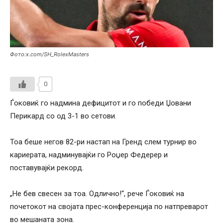
Фото:x.com/SH_RolexMasters
0
Ѓоковиќ го надмина дефицитот и го победи Џовани
Перикард со од 3-1 во сетови.
Тоа беше негов 82-ри настап на Гренд слем турнир во
кариерата, надминувајќи го Роџер Федерер и
поставувајќи рекорд.
„Не бев свесен за тоа. Одлично!“, рече Ѓоковиќ на
почетокот на својата прес-конференција по натпреварот
во мешаната зона.