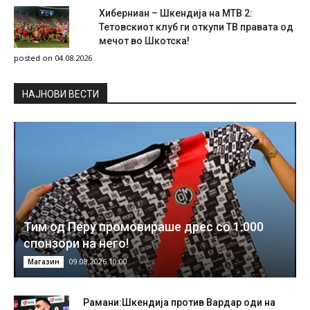
Хиберниан – Шкендија на МТВ 2:
Тетовскиот клуб ги откупи ТВ правата од
мечот во Шкотска!
posted on 04.08.2026
НAЈНОВИ ВЕСТИ
Тим од Перу промовираше дрес со 1.000
спонзори на него!
09.08.2026 10:00
Магазин
Рамани:Шкендија против Вардар оди на